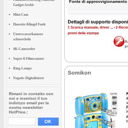
Fon­te di ap­prov­vi­gio­na­men­to
Gadget Archiv
Mini-Cam
Det­ta­gli di sup­por­to di­spo­ni­b
Haustür-Klingel Funk
1 Sca­ri­ca ma­nua­le, dri­ver ...
•
2 Re­cen
pre­mi del­la stam­pa
Unterwasserkamera
schnorcheln
A
p
4K-Camcorder
Super-8-Filmscanner
Ring-Lampe
So­mi­kon
Negativ-Digitalisierer
Rimani in contatto con
K
noi e inserisci il tuo
indirizzo email per la
s
nostra newsletter
HotPrice.:
t