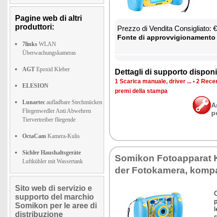
Pagine web di altri
produttori:
Prez­zo di Ven­di­ta Con­si­glia­to:
Fon­te di ap­prov­vi­gio­na­men­to
7links
WLAN
Überwachungskameras
AGT
Epoxid Kleber
Det­ta­gli di sup­por­to di­spo­ni­b
1 Sca­ri­ca ma­nua­le, dri­ver ...
•
2 Re­cen
ELESION
pre­mi del­la stam­pa
Lunartec
aufladbare Stechmücken
A
Fliegenwedler Anti Abwehren
p
Tiervertreiber fliegende
OctaCam
Kamera-Kulis
Sichler Haushaltsgeräte
So­mi­kon Fo­toap­pa­rat 
Luftkühler mit Wassertank
der Fo­to­ka­me­ra, kom­p
Sito web di servizio e
O
supporto del marchio
p
Somikon per le aree di
l
distribuzione
s