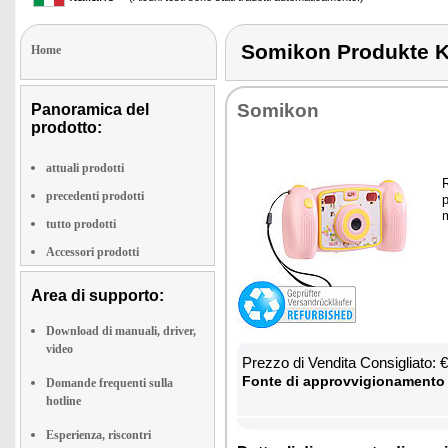
Somikon Produkte 
Home
So­mi­kon
Panoramica del
prodotto:
attuali prodotti
R
precedenti prodotti
p
m
tutto prodotti
Accessori prodotti
Area di supporto:
Download di manuali, driver,
video
Prez­zo di Ven­di­ta Con­si­glia­to:
Fon­te di ap­prov­vi­gio­na­men­to
Domande frequenti sulla
hotline
Esperienza, riscontri