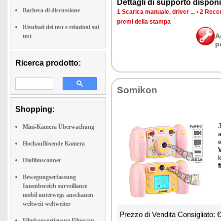
Det­ta­gli di sup­por­to di­spo­ni­b
Bacheca di discussione
1 Sca­ri­ca ma­nua­le, dri­ver ...
•
2 Re­cen
pre­mi del­la stam­pa
Risultati dei test e relazioni sui
A
test
p
Ricerca prodotto:
So­mi­kon
Shopping:
J
Mini-Kamera Überwachung
a
e
Hochauflösende Kamera
k
Diafilmscanner
Bewegungserfassung
Innenbereich surveillance
mobil unterwegs anschauen
weltweit weltweiter
Prez­zo di Ven­di­ta Con­si­glia­to:
Filmkonvertierung Filmscan