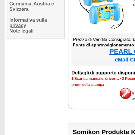
Germania, Austria e
Svizzera
Informativa sulla
privacy
Note legali
Prez­zo di Ven­di­ta Con­si­glia­to:
Fon­te di ap­prov­vi­gio­na­men­to
PEARL €
eMall C
Det­ta­gli di sup­por­to di­spo­ni­b
1 Sca­ri­ca ma­nua­le, dri­ver ...
•
2 Re­cen
pre­mi del­la stam­pa
A
p
Somikon Produkte 