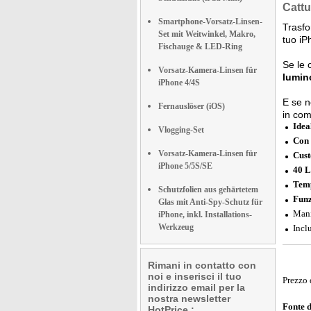
Cattu
Smartphone-Vorsatz-Linsen-
Trasfo
Set mit Weitwinkel, Makro,
tuo i
Fischauge & LED-Ring
Se le 
Vorsatz-Kamera-Linsen für
lumin
iPhone 4/4S
E se n
Fernauslöser (iOS)
in co
Idea
Vlogging-Set
Con 
Vorsatz-Kamera-Linsen für
Cust
iPhone 5/5S/SE
40 L
Temp
Schutzfolien aus gehärtetem
Funz
Glas mit Anti-Spy-Schutz für
Mani
iPhone, inkl. Installations-
Werkzeug
Incl
Rimani in contatto con
noi e inserisci il tuo
Prezzo 
indirizzo email per la
nostra newsletter
Fonte 
HotPrice.: