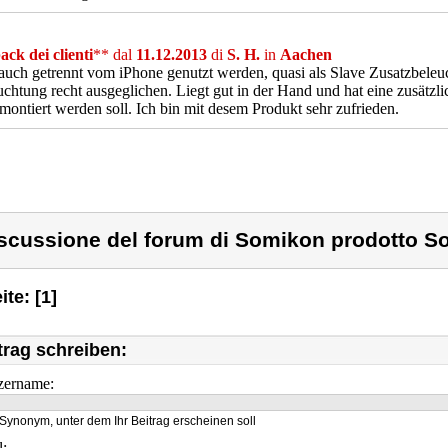
ck dei clienti
** dal
11.12.2013
di
S. H.
in
Aachen
uch getrennt vom iPhone genutzt werden, quasi als Slave Zusatzbeleuc
chtung recht ausgeglichen. Liegt gut in der Hand und hat eine zusätzli
 montiert werden soll. Ich bin mit desem Produkt sehr zufrieden.
scussione del forum di Somikon prodotto S
ite: [1]
trag schreiben:
zername:
Synonym, unter dem Ihr Beitrag erscheinen soll
l: