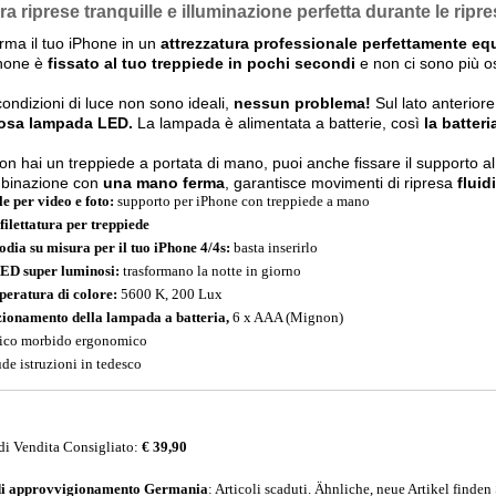
ra riprese tranquille e illuminazione perfetta durante le ripr
rma il tuo iPhone in un
attrezzatura professionale perfettamente eq
Phone è
fissato al tuo treppiede in pochi secondi
e non ci sono più os
condizioni di luce non sono ideali,
nessun problema!
Sul lato anteriore
osa lampada LED.
La lampada è alimentata a batterie, così
la batter
on hai un treppiede a portata di mano, puoi anche fissare il supporto a
mbinazione con
una mano ferma
, garantisce movimenti di ripresa
fluidi
le per video e foto:
supporto per iPhone con treppiede a mano
filettatura per treppiede
odia su misura per il tuo iPhone 4/4s:
basta inserirlo
ED super luminosi:
trasformano la notte in giorno
eratura di colore:
5600 K, 200 Lux
ionamento della lampada a batteria,
6 x AAA (Mignon)
co morbido ergonomico
ude istruzioni in tedesco
di Vendita Consigliato:
€ 39,90
di approvvigionamento
Germania
: Articoli scaduti. Ähnliche, neue Artikel finden 