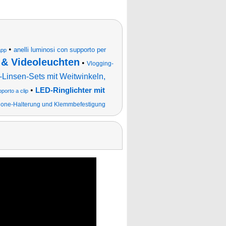
•
anelli luminosi con supporto per
app
 & Videoleuchten
•
Vlogging-
Linsen-Sets mit Weitwinkeln,
•
LED-Ringlichter mit
porto a clip
phone-Halterung und Klemmbefestigung