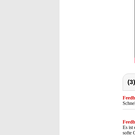
(3
Feedba
Schnel
Feedba
Es ist
softe 