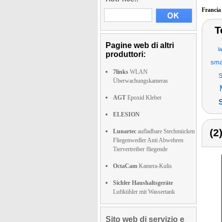
Franci
T
Pagine web di altri
l
produttori:
sma
7links
WLAN
S
Überwachungskameras
AGT
Epoxid Kleber
ELESION
(2
Lunartec
aufladbare Stechmücken
Fliegenwedler Anti Abwehren
Tiervertreiber fliegende
OctaCam
Kamera-Kulis
Sichler Haushaltsgeräte
Luftkühler mit Wassertank
Sito web di servizio e