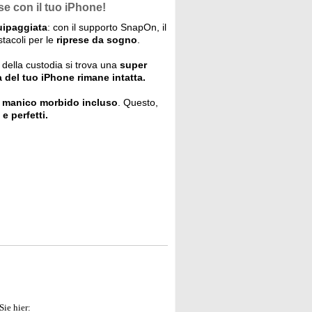
ese con il tuo iPhone!
uipaggiata
: con il supporto SnapOn, il
tacoli per le
riprese da sogno
.
 della custodia si trova una
super
ia del tuo iPhone rimane intatta.
l
manico morbido incluso
. Questo,
 e perfetti.
Sie hier: