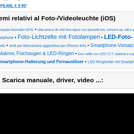
PEARL € 9,95*
a
emi relativi al Foto-/Videoleuchte (iOS)
•
ampada foto/video (iOS)
telecamera 4k uhd time-lapse con pannello led, sensore pir, wifi e 
Foto-Lichtzelte mit Fotolampen
LED-Foto-
•
•
rtphone
•
•
Smartphone-Vorsatz-
ets
lenti per fotocamera aggiuntive per iPhone 4/4s
Makros, Fischaugen & LED-Ringen
•
luce selfie con LED CCT, batteria e sup
•
Smartphone-Halterung und Fernauslöser
LED-Ringlichter mit Smart
) Scarica manuale, driver, video ...: