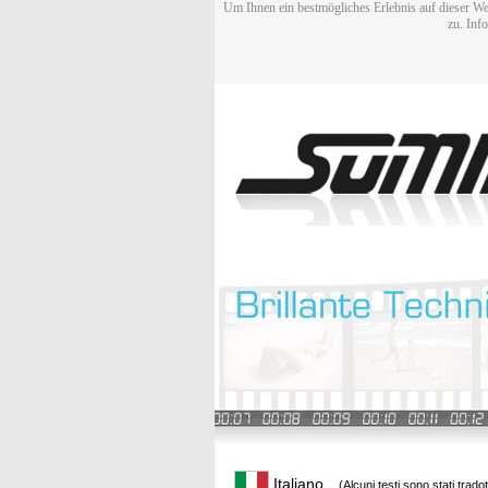
Um Ihnen ein bestmögliches Erlebnis auf dieser We
zu. Inf
Italiano
(Alcuni testi sono stati trado