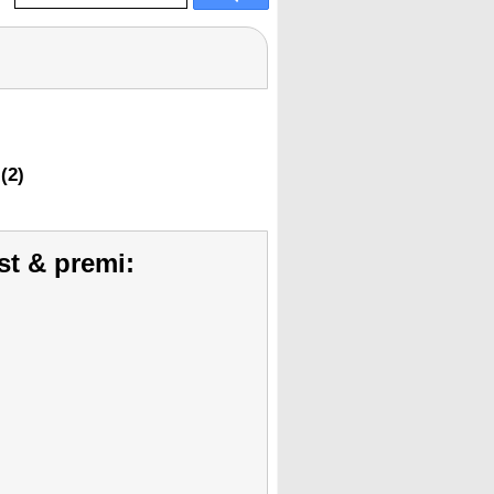
(2)
st & premi: