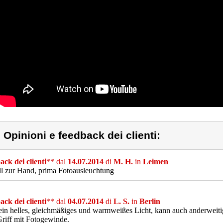
) Opinioni e feedback dei clienti:
ck dei clienti
** dal
14.07.2014
di
M. H.
in
Leimen
l zur Hand, prima Fotoausleuchtung
ck dei clienti
** dal
04.07.2014
di
L. S.
in
Berlin
 ein helles, gleichmäßiges und warmweißes Licht, kann auch anderweit
Griff mit Fotogewinde.