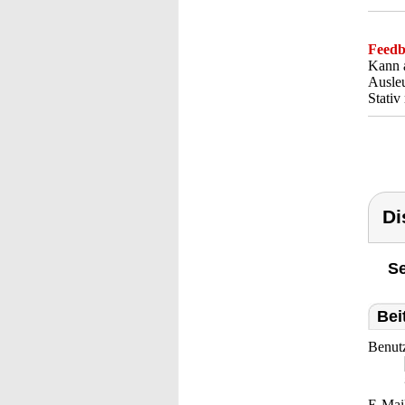
Feedba
Kann a
Ausleu
Stativ
Di
Se
Bei
Benut
E-Mai