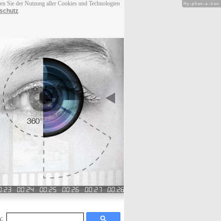
men Sie der Nutzung aller Cookies und Technologien
Hy-phen-a-tion
schutz
: