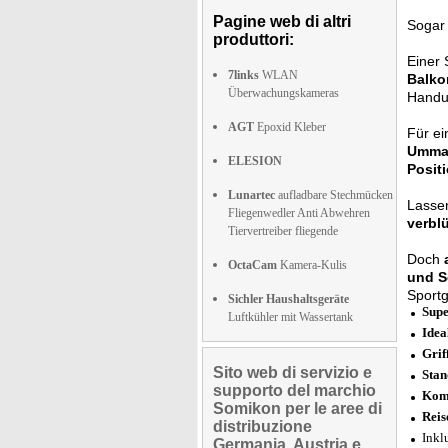
Pagine web di altri
Soga
produttori:
Einer 
7links
WLAN
Balko
Überwachungskameras
Handu
AGT
Epoxid Kleber
Für e
Umma
ELESION
Positi
Lunartec
aufladbare Stechmücken
Lassen
Fliegenwedler Anti Abwehren
verbl
Tiervertreiber fliegende
Doch
OctaCam
Kamera-Kulis
und S
Sport
Sichler Haushaltsgeräte
Supe
Luftkühler mit Wassertank
Idea
Grif
Sito web di servizio e
Stan
supporto del marchio
Komf
Somikon per le aree di
Reis
distribuzione
Inkl
Germania, Austria e