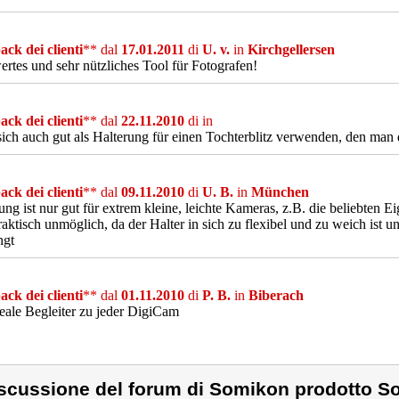
ck dei clienti
** dal
17.01.2011
di
U. v.
in
Kirchgellersen
ertes und sehr nützliches Tool für Fotografen!
ck dei clienti
** dal
22.11.2010
di
in
sich auch gut als Halterung für einen Tochterblitz verwenden, den man 
ck dei clienti
** dal
09.11.2010
di
U. B.
in
München
ung ist nur gut für extrem kleine, leichte Kameras, z.B. die beliebten
raktisch unmöglich, da der Halter in sich zu flexibel und zu weich ist 
ngt
ck dei clienti
** dal
01.11.2010
di
P. B.
in
Biberach
eale Begleiter zu jeder DigiCam
scussione del forum di Somikon prodotto S