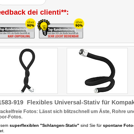
edback dei clienti**:
1583-919
Flexibles Universal-Stativ für Komp
ackelfreie Fotos:
Lässt sich
blitzschnell
um Äste, Rohre und 
oor-Fotos.
iesem
superflexiblen "Schlangen-Stativ"
sind Sie für
spontane Fot
et.