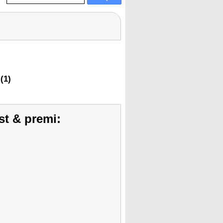
(1)
st & premi: