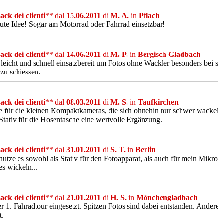
ck dei clienti
** dal
15.06.2011
di
M. A.
in
Pflach
ute Idee! Sogar am Motorrad oder Fahrrad einsetzbar!
ck dei clienti
** dal
14.06.2011
di
M. P.
in
Bergisch Gladbach
 leicht und schnell einsatzbereit um Fotos ohne Wackler besonders bei
zu schiessen.
ck dei clienti
** dal
08.03.2011
di
M. S.
in
Taufkirchen
 für die kleinen Kompaktkameras, die sich ohnehin nur schwer wackelfr
Stativ für die Hosentasche eine wertvolle Ergänzung.
ck dei clienti
** dal
31.01.2011
di
S. T.
in
Berlin
nutze es sowohl als Stativ für den Fotoapparat, als auch für mein Mikrofo
es wickeln...
ck dei clienti
** dal
21.01.2011
di
H. S.
in
Mönchengladbach
r 1. Fahradtour eingesetzt. Spitzen Fotos sind dabei entstanden. Ander
t.