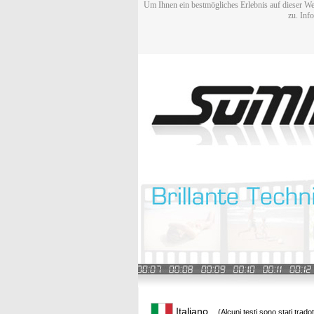
Um Ihnen ein bestmögliches Erlebnis auf dieser We
zu. Inf
Italiano
(Alcuni testi sono stati trado