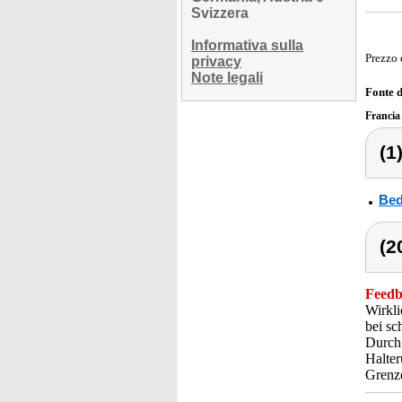
Svizzera
Informativa sulla
Prezzo 
privacy
Note legali
Fonte 
Franci
(1
Bed
(2
Feedba
Wirkli
bei sc
Durch 
Halter
Grenze