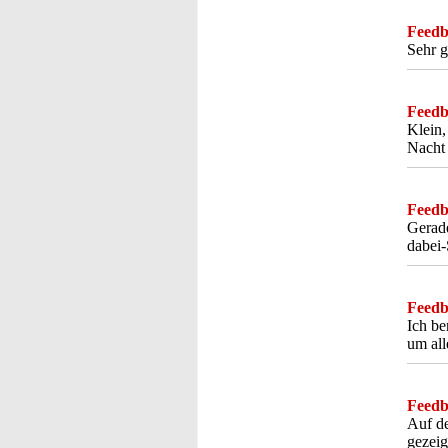
Feedba
Sehr g
Feedba
Klein,
Nacht 
Feedba
Gerade
dabei-
Feedba
Ich be
um all
Feedba
Auf de
gezeig