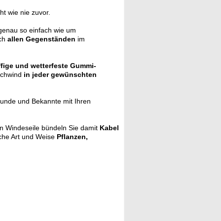
cht wie nie zuvor.
enau so einfach wie um
ach
allen Gegenständen
im
ffige und wetterfeste Gummi-
eschwind
in jeder gewünschten
eunde und Bekannte mit Ihren
 In Windeseile bündeln Sie damit
Kabel
ache Art und Weise
Pflanzen,