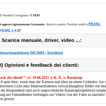
di Vendita Consigliato:
€ 19,95
PEARL
di approvvigionamento
Germania
: Articoli scaduti. Prodotti simili a
PEARL € 4,95*
a
) Scarica manuale, driver, video ...:
ienungsanleitung (NC1583 - Somikon)
0) Opinioni e feedback dei clienti:
ck dei clienti
** dal
19.06.2011
di
K. D.
in
Barntrup
ch gute Idee, wenn man die Kamera mal eben an einem Geländer, Ast 
hleichtem Licht oder Makroaufnahmen verwacklungfreie Bilder mit länge
die Biegsamkeit sind auch ungewöhnliche Kameraperspektiven möglich
ung am Fahrradlenker befestigen um Videos von der Fahrt zu machen! D
n gesetzt.