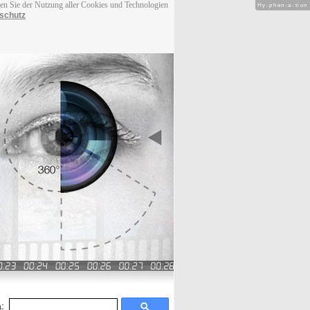
men Sie der Nutzung aller Cookies und Technologien
Hy-phen-a-tion
schutz
: