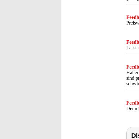
Feedba
Preisw
Feedba
Lässt 
Feedba
Halter
sind p
schwi
Feedba
Der id
Di