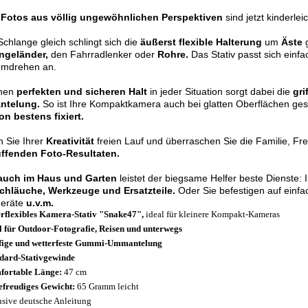
r
Fotos aus völlig ungewöhnlichen Perspektiven
sind jetzt kinderlei
Schlange gleich schlingt sich die
äußerst flexible Halterung
um
Äste
g
ngeländer,
den Fahrradlenker oder
Rohre.
Das Stativ passt sich einf
mdrehen an.
inen
perfekten und sicheren Halt
in jeder Situation sorgt dabei die
gri
ntelung.
So ist Ihre Kompaktkamera auch bei glatten Oberflächen g
on bestens fixiert.
 Sie Ihrer
Kreativität
freien Lauf und überraschen Sie die Familie, Fr
üffenden Foto-Resultaten.
auch im Haus und Garten
leistet der biegsame Helfer beste Dienste:
chläuche, Werkzeuge und Ersatzteile.
Oder Sie befestigen auf einf
geräte
u.v.m.
rflexibles Kamera-Stativ "Snake47",
ideal für kleinere Kompakt-Kameras
l für Outdoor-Fotografie, Reisen und unterwegs
fige und wetterfeste Gummi-Ummantelung
dard-Stativgewinde
ortable Länge:
47 cm
efreudiges Gewicht:
65 Gramm leicht
usive deutsche Anleitung