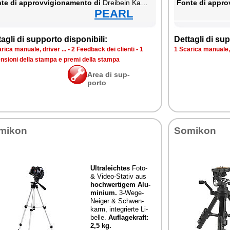
te di ap­prov­vi­gio­na­men­to di
Drei­bein Ka­me­ra Sta­tiv
Fon­te di ap­prov
PEARL
ta­gli di sup­por­to di­spo­ni­bi­li:
Det­ta­gli di sup­
ri­ca ma­nua­le, dri­ver ...
•
2 Feed­back dei clien­ti
•
1
1 Sca­ri­ca ma­nua­le, 
n­sio­ni del­la stam­pa e pre­mi del­la stam­pa
Area di sup­
por­to
mi­kon
So­mi­kon
Ul­tra­lei­ch­tes
Fo­to-
& Vi­deo-Sta­tiv aus
ho­ch­wer­ti­gem Alu­
mi­nium.
3-We­ge-
Nei­ger & Sch­wen­
karm, in­te­grier­te Li­
bel­le.
Au­fla­ge­kraft:
2,5 kg.