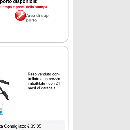
por­to di­spo­ni­bi­li:
a stam­pa e pre­mi del­la stam­pa
Area di sup­
por­to
Re­so ven­du­to con­
trol­la­to a un prez­zo
im­bat­ti­bi­le - con 24
me­si di ga­ran­zia!
ta Con­si­glia­to: € 39,95