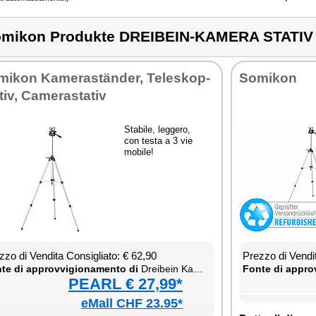
mikon Produkte DREIBEIN-KAMERA STATIV
mi­kon Ka­me­ra­ständer, Te­le­skop­
So­mi­kon
tiv, Ca­me­ra­sta­tiv
Sta­bi­le, leg­ge­ro,
con te­sta a 3 vie
mo­bi­le!
­zo di Ven­di­ta Con­si­glia­to: € 62,90
Prez­zo di Ven­di­
te di ap­prov­vi­gio­na­men­to di
Drei­bein Ka­me­ra Sta­tiv
Fon­te di ap­prov
PEARL € 27,99*
eMall CHF 23.95*