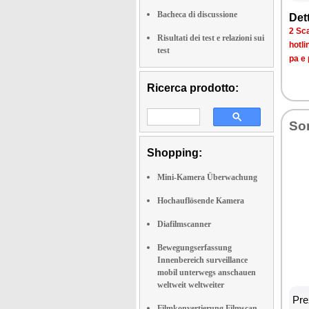
Bacheca di discussione
Det­
2 Sca­
Risultati dei test e relazioni sui
ho­tli
test
pa e 
Ricerca prodotto:
So­
Shopping:
Mini-Kamera Überwachung
Hochauflösende Kamera
Diafilmscanner
Bewegungserfassung
Innenbereich surveillance
mobil unterwegs anschauen
weltweit weltweiter
Prez
Filmkonvertierung Filmscan