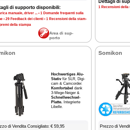
Det­ta­gli di sup­
ta­gli di sup­por­to di­spo­ni­bi­li:
1 Re­cen­sio­ni del­l
ri­ca ma­nua­le, dri­ver ...
•
1 Do­man­de fre­quen­ti sul­la
­ne
•
29 Feed­back dei clien­ti
•
1 Re­cen­sio­ni del­la stam­
pre­mi del­la stam­pa
Area di sup­
por­to
mi­kon
So­mi­kon
Ho­ch­wer­ti­ges Alu-
Sta­tiv
für SLR, Di­gi­
cam & Cam­cor­der.
Kom­for­ta­bel
dank
3-We­ge-Nei­ger &
Sch­nell­we­ch­sel-
Plat­te.
In­te­grier­te
Li­bel­le.
­zo di Ven­di­ta Con­si­glia­to: € 59,95
Prez­zo di Ven­di­