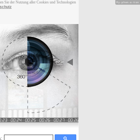
men Sie der Nutzung aller Cookies und Technologien
Hy-phen-a-tion
schutz
: