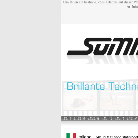
Um Ihnen ein bestmögliches Erlebnis auf dieser We
zu. Inf
Italiano
(Alcuni testi sono stati trado