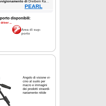
­vi­gio­na­men­to di
Drei­bein Ka­me­ra Sta­tiv
PEARL
por­to di­spo­ni­bi­li:
dri­ver ...
Area di sup­
por­to
An­go­lo di vi­sio­ne vi­
ci­no al suo­lo per
ma­cro e im­ma­gi­ni
dei pro­dot­ti straor­di­
na­ria­men­te ni­ti­de