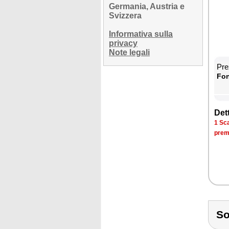
Germania, Austria e
Svizzera
Informativa sulla
privacy
Note legali
Prez
Fon­
Det­
1 Sca­
pre­m
So