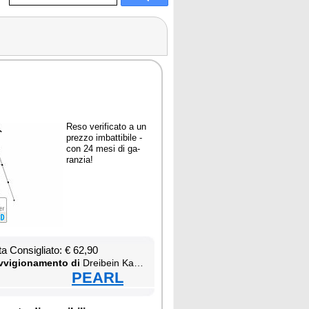
Re­so ve­ri­fi­ca­to a un
prez­zo im­bat­ti­bi­le -
con 24 me­si di ga­
ran­zia!
ta Con­si­glia­to: € 62,90
­vi­gio­na­men­to di
Drei­bein Ka­me­ra Sta­tiv
PEARL