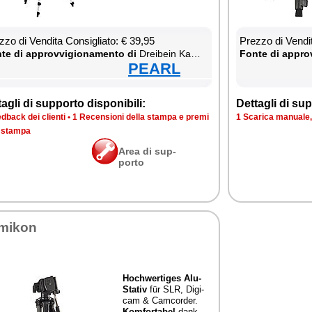
­zo di Ven­di­ta Con­si­glia­to: € 39,95
Prez­zo di Ven­di­
te di ap­prov­vi­gio­na­men­to di
Drei­bein Ka­me­ra Sta­tiv
Fon­te di ap­prov
PEARL
ta­gli di sup­por­to di­spo­ni­bi­li:
Det­ta­gli di sup­
d­back dei clien­ti
•
1 Re­cen­sio­ni del­la stam­pa e pre­mi
1 Sca­ri­ca ma­nua­le, 
a stam­pa
Area di sup­
por­to
mi­kon
Ho­ch­wer­ti­ges Alu-
Sta­tiv
für SLR, Di­gi­
cam & Cam­cor­der.
Kom­for­ta­bel
dank