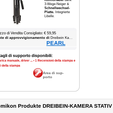
3-We­ge-Nei­ger &
Sch­nell­we­ch­sel-
Plat­te.
In­te­grier­te
Li­bel­le.
­zo di Ven­di­ta Con­si­glia­to: € 59,95
te di ap­prov­vi­gio­na­men­to di
Drei­bein Ka­me­ra Sta­tiv
PEARL
ta­gli di sup­por­to di­spo­ni­bi­li:
ri­ca ma­nua­le, dri­ver ...
•
1 Re­cen­sio­ni del­la stam­pa e
i del­la stam­pa
Area di sup­
por­to
mikon Produkte DREIBEIN-KAMERA STATIV