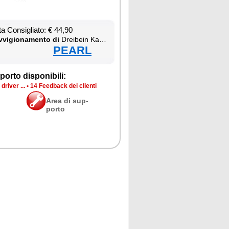
ta Con­si­glia­to: € 44,90
­vi­gio­na­men­to di
Drei­bein Ka­me­ra Sta­tiv
PEARL
por­to di­spo­ni­bi­li:
dri­ver ...
•
14 Feed­back dei clien­ti
Area di sup­
por­to