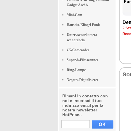
Fon­
Gadget Archiv
Mini-Cam
Det­
Haustür-Klingel Funk
2 Sca­
Re­ce
Unterwasserkamera
schnorcheln
4K-Camcorder
Super-8-Filmscanner
Ring-Lampe
So­
Negativ-Digitalisierer
Rimani in contatto con
noi e inserisci il tuo
indirizzo email per la
nostra newsletter
HotPrice.: