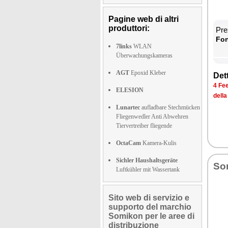
Pagine web di altri
produttori:
Prez
Fon­
7links
WLAN
Überwachungskameras
AGT
Epoxid Kleber
Det­
4 Fee
ELESION
del­l
Lunartec
aufladbare Stechmücken
Fliegenwedler Anti Abwehren
Tiervertreiber fliegende
OctaCam
Kamera-Kulis
Sichler Haushaltsgeräte
So­
Luftkühler mit Wassertank
Sito web di servizio e
supporto del marchio
Somikon per le aree di
distribuzione