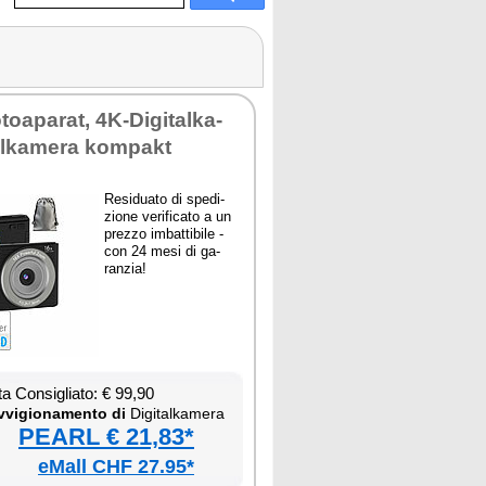
oa­pa­rat, 4K-Di­gi­tal­ka­
tal­ka­me­ra kom­pakt
Re­si­dua­to di spe­di­
zio­ne ve­ri­fi­ca­to a un
prez­zo im­bat­ti­bi­le -
con 24 me­si di ga­
ran­zia!
ta Con­si­glia­to: € 99,90
­vi­gio­na­men­to di
Di­gi­tal­ka­me­ra
PEARL € 21,83*
eMall CHF 27.95*