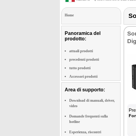
So
Home
So­
Panoramica del
prodotto:
Di­
attuali prodotti
precedenti prodotti
tutto prodotti
Accessori prodotti
Area di supporto:
Download di manuali, driver,
video
Prez
Fon­
Domande frequenti sulla
hotline
Esperienza, riscontri