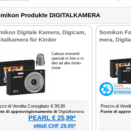
mikon Produkte DIGITALKAMERA
mi­kon Di­gi­ta­le Ka­me­ra, Di­gi­cam,
So­mi­kon Fo­t
gi­tal­ka­me­ra für Kin­der
me­ra, Di­gi­
Cat­tu­ra mo­men­ti
spe­cia­li in fo­to e vi­
deo ad al­ta ri­so­lu­
zio­ne
­zo di Ven­di­ta Con­si­glia­to: € 99,90
Prez­zo di Ven­di­
te di ap­prov­vi­gio­na­men­to di
Di­gi­tal­ka­me­ra
Fon­te di ap­prov
PEARL € 25,99*
eMall CHF 29.95*