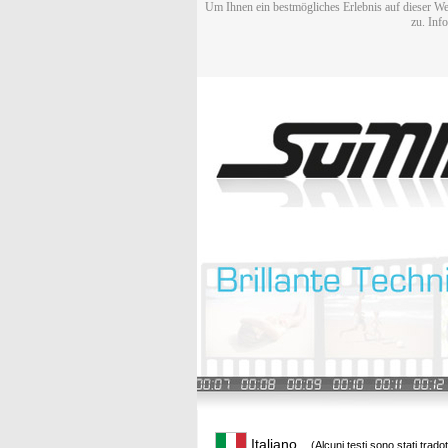
Um Ihnen ein bestmögliches Erlebnis auf dieser We
zu. Inf
Italiano
(Alcuni testi sono stati trado