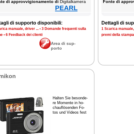
te di ap­prov­vi­gio­na­men­to di
Di­gi­tal­ka­me­ra
Fon­te di ap­prov
PEARL
ta­gli di sup­por­to di­spo­ni­bi­li:
Det­ta­gli di sup­
ri­ca ma­nua­le, dri­ver ...
•
3 Do­man­de fre­quen­ti sul­la
1 Sca­ri­ca ma­nua­le, 
­ne
•
6 Feed­back dei clien­ti
pre­mi del­la stam­pa
Area di sup­
por­to
mi­kon
Hal­ten Sie be­son­de­
re Mo­men­te in ho­
chau­flösen­den Fo­
tos und Vi­deos fe­st