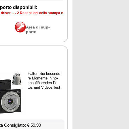
por­to di­spo­ni­bi­li:
dri­ver ...
•
2 Re­cen­sio­ni del­la stam­pa e
Area di sup­
por­to
Hal­ten Sie be­son­de­
re Mo­men­te in ho­
chau­flösen­den Fo­
tos und Vi­deos fe­st
ta Con­si­glia­to: € 59,90