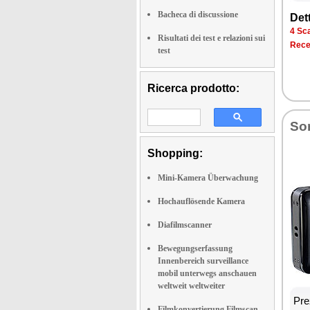
Bacheca di discussione
Det­
4 Sca­
Risultati dei test e relazioni sui
Re­ce
test
Ricerca prodotto:
So­
Shopping:
Mini-Kamera Überwachung
Hochauflösende Kamera
Diafilmscanner
Bewegungserfassung
Innenbereich surveillance
mobil unterwegs anschauen
weltweit weltweiter
Prez
Filmkonvertierung Filmscan