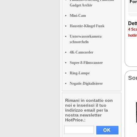
Fon­
Gadget Archiv
Mini-Cam
Det­
Haustür-Klingel Funk
4 Sca­
ho­tli
Unterwasserkamera
schnorcheln
4K-Camcorder
Super-8-Filmscanner
Ring-Lampe
So­
Negativ-Digitalisierer
Rimani in contatto con
noi e inserisci il tuo
indirizzo email per la
nostra newsletter
HotPrice.: