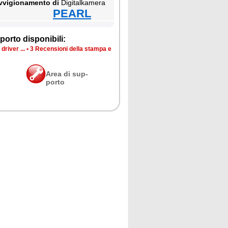
­vi­gio­na­men­to di
Di­gi­tal­ka­me­ra
PEARL
por­to di­spo­ni­bi­li:
dri­ver ...
•
3 Re­cen­sio­ni del­la stam­pa e
Area di sup­
por­to