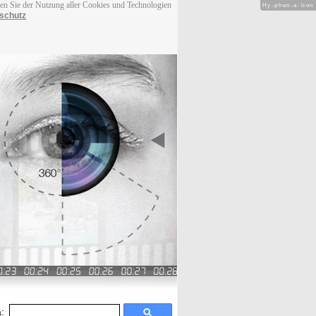
men Sie der Nutzung aller Cookies und Technologien
Hy-phen-a-tion
schutz
: