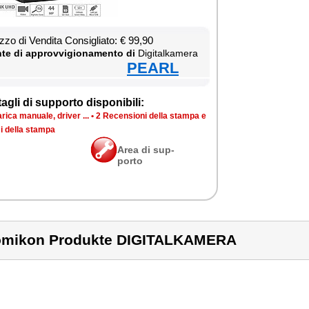
­zo di Ven­di­ta Con­si­glia­to: € 99,90
te di ap­prov­vi­gio­na­men­to di
Di­gi­tal­ka­me­ra
PEARL
ta­gli di sup­por­to di­spo­ni­bi­li:
ri­ca ma­nua­le, dri­ver ...
•
2 Re­cen­sio­ni del­la stam­pa e
i del­la stam­pa
Area di sup­
por­to
mikon Produkte DIGITALKAMERA