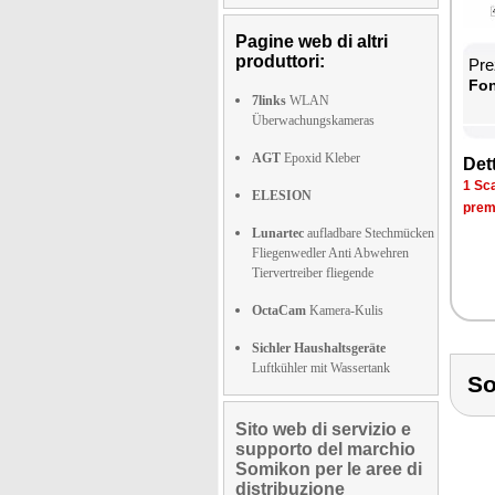
Pagine web di altri
produttori:
Prez
Fon­
7links
WLAN
Überwachungskameras
AGT
Epoxid Kleber
Det­
1 Sca­
ELESION
pre­m
Lunartec
aufladbare Stechmücken
Fliegenwedler Anti Abwehren
Tiervertreiber fliegende
OctaCam
Kamera-Kulis
Sichler Haushaltsgeräte
Luftkühler mit Wassertank
So
Sito web di servizio e
supporto del marchio
Somikon per le aree di
distribuzione