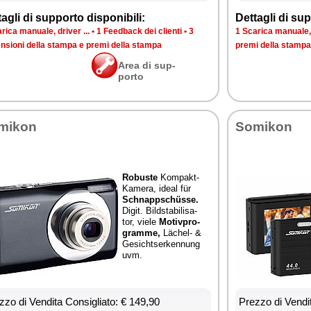
ta­gli di sup­por­to di­spo­ni­bi­li:
Det­ta­gli di sup­
ri­ca ma­nua­le, dri­ver ...
•
1 Feed­back dei clien­ti
•
3
1 Sca­ri­ca ma­nua­le, 
n­sio­ni del­la stam­pa e pre­mi del­la stam­pa
pre­mi del­la stam­pa
Area di sup­
por­to
mi­kon
So­mi­kon
Ro­bu­ste
Kom­pakt-
Ka­me­ra, ideal für
Sch­napp­schüsse.
Di­git. Bild­sta­bi­li­sa­
tor, vie­le
Mo­ti­v­pro­
gram­me,
Lächel- &
Ge­si­ch­tser­ken­nung
uvm.
­zo di Ven­di­ta Con­si­glia­to: € 149,90
Prez­zo di Ven­di­