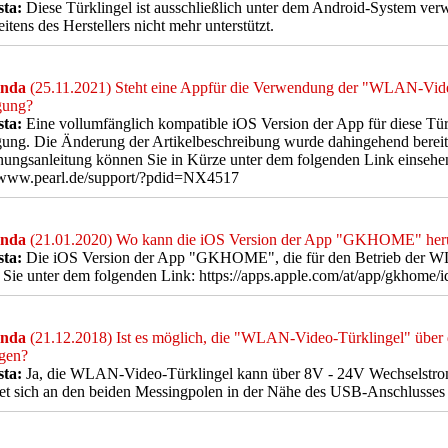
sta:
Diese Türklingel ist ausschließlich unter dem Android-System ve
eitens des Herstellers nicht mehr unterstützt.
nda
(25.11.2021) Steht eine Appfür die Verwendung der "WLAN-Vide
gung?
sta:
Eine vollumfänglich kompatible iOS Version der App für diese Türkl
ung. Die Änderung der Artikelbeschreibung wurde dahingehend bereit
ungsanleitung können Sie in Kürze unter dem folgenden Link einsehen
//www.pearl.de/support/?pdid=NX4517
nda
(21.01.2020) Wo kann die iOS Version der App "GKHOME" heru
sta:
Die iOS Version der App "GKHOME", die für den Betrieb der WL
 Sie unter dem folgenden Link: https://apps.apple.com/at/app/gkhome
nda
(21.12.2018) Ist es möglich, die "WLAN-Video-Türklingel" über d
rgen?
sta:
Ja, die WLAN-Video-Türklingel kann über 8V - 24V Wechselstrom
et sich an den beiden Messingpolen in der Nähe des USB-Anschlusses 