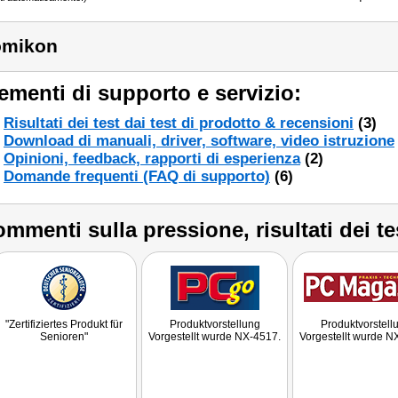
omikon
ementi di supporto e servizio:
Risultati dei test dai test di prodotto & recensioni
(3)
Download di manuali, driver, software, video istruzione
Opinioni, feedback, rapporti di esperienza
(2)
Domande frequenti (FAQ di supporto)
(6)
mmenti sulla pressione, risultati dei te
"Zertifiziertes Produkt für
Produktvorstellung
Produktvorstell
Senioren"
Vorgestellt wurde NX-4517.
Vorgestellt wurde N