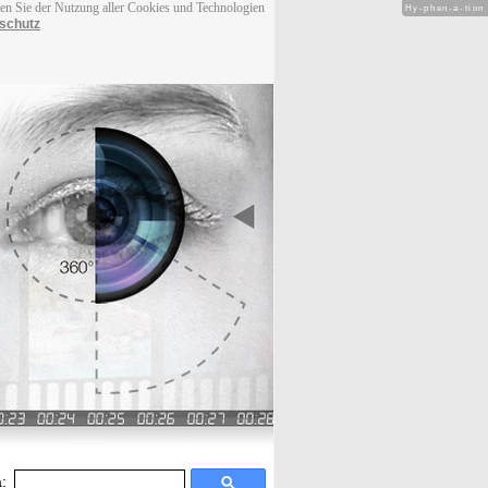
men Sie der Nutzung aller Cookies und Technologien
Hy-phen-a-tion
schutz
: