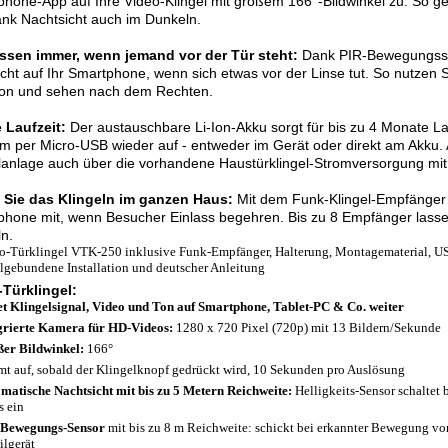
hone-App auf Ihre Video-Klingel mit großem 166°-Bildwinkel zu. So ge
dank Nachtsicht auch im Dunkeln.
issen immer, wenn jemand vor der Tür steht:
Dank PIR-Bewegungssen
cht auf Ihr Smartphone, wenn sich etwas vor der Linse tut. So nutzen Si
ion und sehen nach dem Rechten.
 Laufzeit:
Der austauschbare Li-Ion-Akku sorgt für bis zu 4 Monate La
 per Micro-USB wieder auf - entweder im Gerät oder direkt am Akku. A
lanlage auch über die vorhandene Haustürklingel-Stromversorgung mit
 Sie das Klingeln im ganzen Haus:
Mit dem Funk-Klingel-Empfänge
hone mit, wenn Besucher Einlass begehren. Bis zu 8 Empfänger lassen
n.
o-Türklingel VTK-250 inklusive Funk-Empfänger, Halterung, Montagematerial, US
lgebundene Installation und deutscher Anleitung
-Türklingel:
et Klingelsignal, Video und Ton auf Smartphone, Tablet-PC & Co. weiter
grierte Kamera für HD-Videos:
1280 x 720 Pixel (720p) mit 13 Bildern/Sekunde
er Bildwinkel:
166°
t auf, sobald der Klingelknopf gedrückt wird, 10 Sekunden pro Auslösung
matische Nachtsicht mit bis zu 5 Metern Reichweite:
Helligkeits-Sensor schaltet
 ein
-Bewegungs-Sensor
mit bis zu 8 m Reichweite: schickt bei erkannter Bewegung vor
lgerät