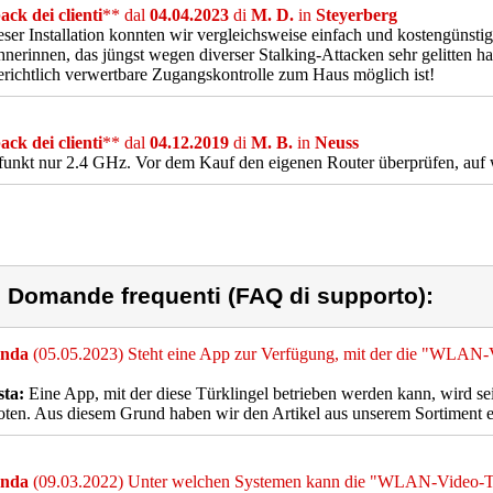
ck dei clienti
** dal
04.04.2023
di
M. D.
in
Steyerberg
eser Installation konnten wir vergleichsweise einfach und kostengünstig
erinnen, das jüngst wegen diverser Stalking-Attacken sehr gelitten hat
erichtlich verwertbare Zugangskontrolle zum Haus möglich ist!
ck dei clienti
** dal
04.12.2019
di
M. B.
in
Neuss
funkt nur 2.4 GHz. Vor dem Kauf den eigenen Router überprüfen, auf 
) Domande frequenti (FAQ di supporto):
nda
(05.05.2023) Steht eine App zur Verfügung, mit der die "WLAN-
sta:
Eine App, mit der diese Türklingel betrieben werden kann, wird seit
ten. Aus diesem Grund haben wir den Artikel aus unserem Sortiment en
nda
(09.03.2022) Unter welchen Systemen kann die "WLAN-Video-Tü