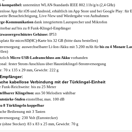
-kompatibel:
unterstützt WLAN-Standards IEEE 802.11b/g/n (2,4 GHz)
enlose App für iOS und Android, erhältlich im App Store und bei Google Play: für 
weite Benachrichtigung, Live-View und Wiedergabe von Aufnahmen
ege-Kommunikation
dank integriertem Lautsprecher und Mikrofon
iterbar auf bis zu 8 Funk-Klingel-Empfänger
tzwassergeschütztes Gehäuse:
IP53
kplatz für microSD(HC)-Karte bis 32 GB (bitte dazu bestellen)
mversorgung: auswechselbarer Li-Ion-Akku mit 5.200 mAh für
bis zu 4 Monate Lau
ellen)
tzlich
Micro-USB-Ladeanschluss am Akku
vorhanden
onal: fester Strom-Anschluss über Haustürklingel-Stromversorgung
: 70 x 135 x 29 mm, Gewicht: 222 g
Empfänger:
ache kabellose Verbindung mit der Türklingel-Einheit
 Funk-Reichweite: bis zu 25 Meter
tellbarer Klingelton:
aus 50 Melodien wählbar
utstärke-Stufen
einstellbar, max. 100 dB
zu 8 Türklingeln koppelbar
ache Bedienung mit 3 Tasten
mversorgung: 230 Volt (Eurostecker)
 (ohne Stecker): 83 x 83 x 25 mm, Gewicht: 70 g