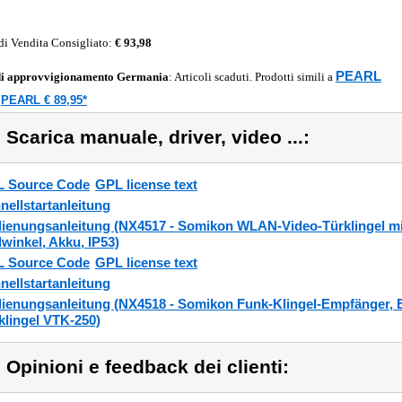
di Vendita Consigliato:
€ 93,98
PEARL
di approvvigionamento
Germania
: Articoli scaduti. Prodotti simili a
PEARL € 89,95*
a
) Scarica manuale, driver, video ...:
 Source Code
GPL license text
nellstartanleitung
ienungsanleitung (NX4517 - Somikon WLAN-Video-Türklingel mit
dwinkel, Akku, IP53)
 Source Code
GPL license text
nellstartanleitung
ienungsanleitung (NX4518 - Somikon Funk-Klingel-Empfänger, 
klingel VTK-250)
) Opinioni e feedback dei clienti: