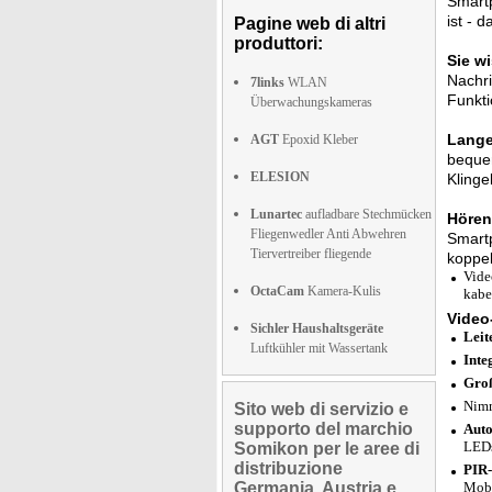
Smartp
ist - 
Pagine web di altri
produttori:
Sie w
Nachri
7links
WLAN
Funkt
Überwachungskameras
Lange
AGT
Epoxid Kleber
bequem
ELESION
Klinge
Lunartec
aufladbare Stechmücken
Hören
Fliegenwedler Anti Abwehren
Smartp
Tiervertreiber fliegende
koppel
Vide
OctaCam
Kamera-Kulis
kabe
Video
Sichler Haushaltsgeräte
Leit
Luftkühler mit Wassertank
Inte
Groß
Nimm
Sito web di servizio e
supporto del marchio
Auto
LEDs
Somikon per le aree di
distribuzione
PIR
Germania, Austria e
Mobi