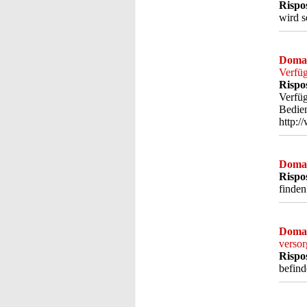
Rispo
wird s
Doma
Verfü
Rispo
Verfüg
Bedien
http:
Doma
Rispo
finden
Doma
verso
Rispo
befind