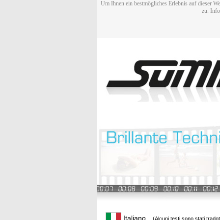
Um Ihnen ein bestmögliches Erlebnis auf dieser We
zu. Inf
Italiano
(Alcuni testi sono stati trado