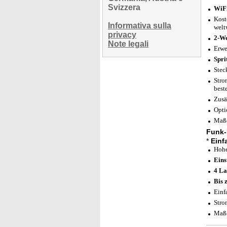
Svizzera
WiFi
Kost
Informativa sulla
welt
privacy
2-W
Note legali
Erwe
Spri
Stec
Stro
best
Zusä
Opti
Maße
Funk-
*
Einf
Hohe
Eins
4 La
Bis 
Einf
Stro
Maße