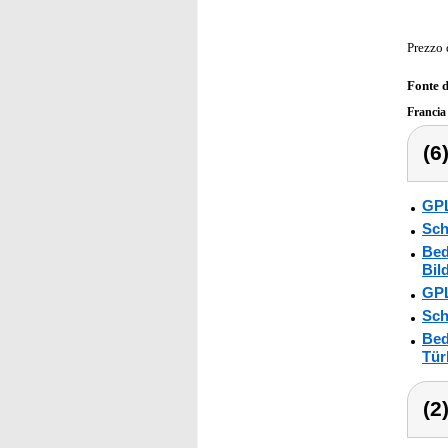
Prezzo 
Fonte 
Franci
(6
GPL
Sch
Bed
Bil
GPL
Sch
Bed
Tür
(2