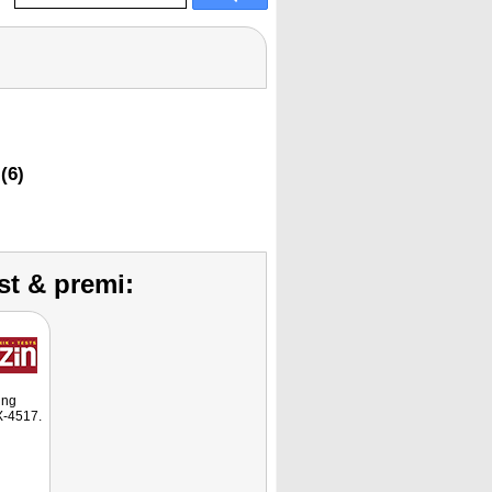
(6)
st & premi:
ung
X-4517.