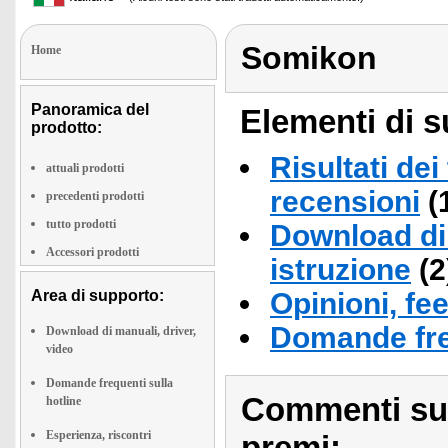
Somikon
Home
Panoramica del
Elementi di s
prodotto:
Risultati dei
attuali prodotti
recensioni
(
precedenti prodotti
tutto prodotti
Download di 
Accessori prodotti
istruzione
(2
Area di supporto:
Opinioni, fe
Domande fre
Download di manuali, driver,
video
Domande frequenti sulla
Commenti sull
hotline
Esperienza, riscontri
premi: