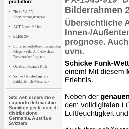
produttori:
Bilderrahmen 2
7links
WLAN
Überwachungskameras
Übersichtliche 
AGT
Epoxid Kleber
Innen-/Außente
ELESION
prognose.
Auch
Lunartec
aufladbare Stechmücken
uvm.
Fliegenwedler Anti Abwehren
Tiervertreiber fliegende
Schicke Funk-Wett
OctaCam
Kamera-Kulis
einem! Mit diesem
Sichler Haushaltsgeräte
Erlebnis.
Luftkühler mit Wassertank
Neben der
genauen
Sito web di servizio e
supporto del marchio
dem volldigitalen 
Somikon per le aree di
Luftfeuchtigkeit un
distribuzione
Germania, Austria e
Svizzera