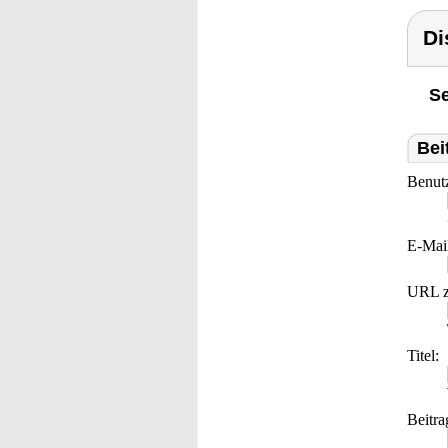
Di
Se
Bei
Benut
E-Mai
URL z
Titel:
Beitra