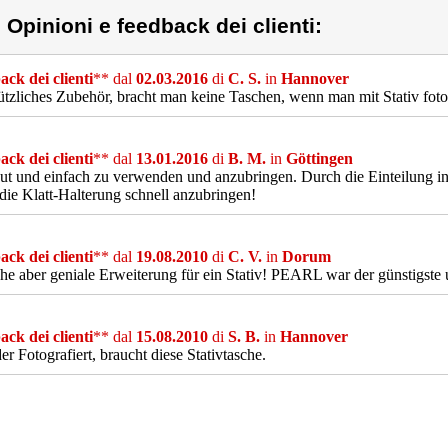
) Opinioni e feedback dei clienti:
ck dei clienti
** dal
02.03.2016
di
C. S.
in
Hannover
ützliches Zubehör, bracht man keine Taschen, wenn man mit Stativ fotog
ck dei clienti
** dal
13.01.2016
di
B. M.
in
Göttingen
ut und einfach zu verwenden und anzubringen. Durch die Einteilung in 
die Klatt-Halterung schnell anzubringen!
ck dei clienti
** dal
19.08.2010
di
C. V.
in
Dorum
he aber geniale Erweiterung für ein Stativ! PEARL war der günstigste 
ck dei clienti
** dal
15.08.2010
di
S. B.
in
Hannover
der Fotografiert, braucht diese Stativtasche.