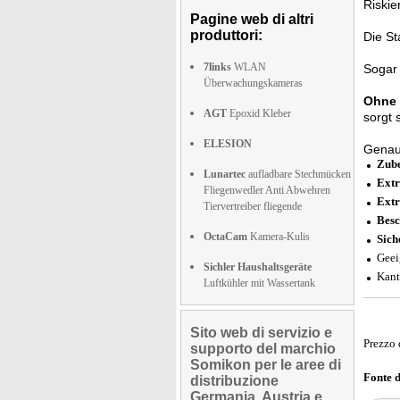
Riskie
Pagine web di altri
produttori:
Die St
7links
WLAN
Sogar 
Überwachungskameras
Ohne
AGT
Epoxid Kleber
sorgt
ELESION
Genau
Zube
Lunartec
aufladbare Stechmücken
Extr
Fliegenwedler Anti Abwehren
Extr
Tiervertreiber fliegende
Besc
OctaCam
Kamera-Kulis
Sich
Geei
Sichler Haushaltsgeräte
Kant
Luftkühler mit Wassertank
Sito web di servizio e
Prezzo 
supporto del marchio
Somikon per le aree di
Fonte 
distribuzione
Germania, Austria e