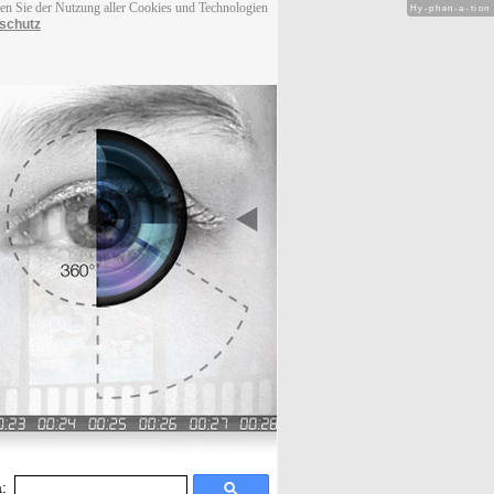
men Sie der Nutzung aller Cookies und Technologien
Hy-phen-a-tion
schutz
: