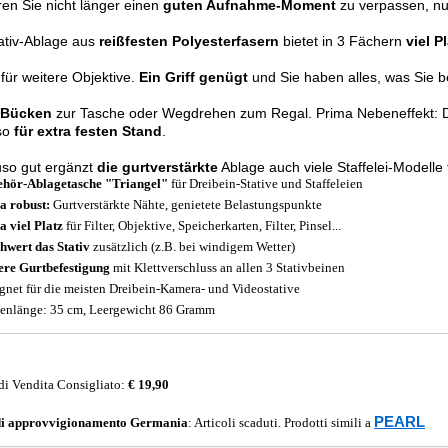
ren Sie nicht länger einen
guten Aufnahme-Moment
zu verpassen, nu
ativ-Ablage aus
reißfesten Polyesterfasern
bietet in 3 Fächern
viel P
für weitere Objektive.
Ein Griff genügt
und Sie haben alles, was Sie b
 Bücken
zur Tasche
oder Wegdrehen zum Regal. Prima Nebeneffekt: D
 so
für extra festen Stand
.
so gut ergänzt
die gurtverstärkte
Ablage auch viele Staffelei-Modelle f
hör-Ablagetasche "Triangel"
für Dreibein-Stative und Staffeleien
a robust:
Gurtverstärkte Nähte,
genietete Belastungspunkte
a viel Platz
für Filter, Objektive, Speicherkarten, Filter, Pinsel...
hwert das Stativ
zusätzlich (z.B. bei windigem Wetter)
ere Gurtbefestigung
mit Klettverschluss
an allen 3 Stativbeinen
gnet für die meisten Dreibein-Kamera- und Videostative
enlänge: 35 cm, Leergewicht 86 Gramm
di Vendita Consigliato:
€ 19,90
PEARL
di approvvigionamento
Germania
: Articoli scaduti. Prodotti simili a