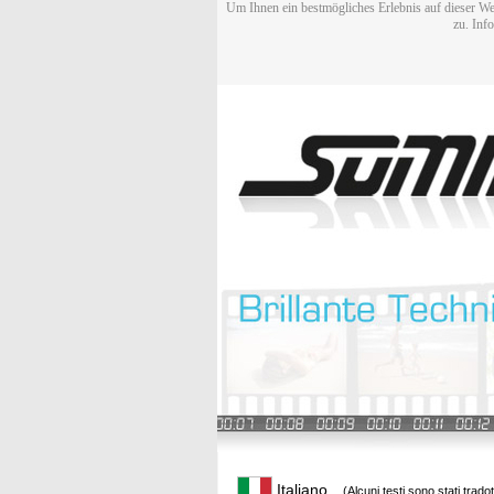
Um Ihnen ein bestmögliches Erlebnis auf dieser We
zu. Inf
Italiano
(Alcuni testi sono stati trado