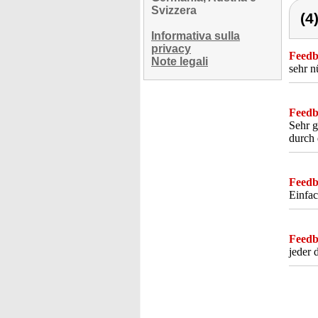
Svizzera
(4
Informativa sulla
privacy
Feedba
Note legali
sehr n
Feedba
Sehr g
durch 
Feedba
Einfac
Feedba
jeder 