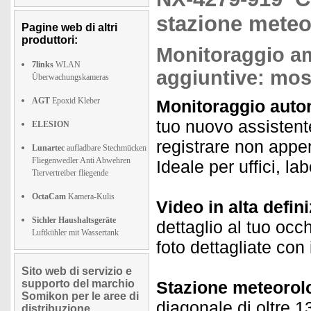
stazione meteo
Pagine web di altri
produttori:
Monitoraggio am
7links
WLAN
aggiuntive: mos
Überwachungskameras
AGT
Epoxid Kleber
Monitoraggio auto
tuo nuovo assistent
ELESION
registrare non appe
Lunartec
aufladbare Stechmücken
Fliegenwedler Anti Abwehren
Ideale per uffici, lab
Tiervertreiber fliegende
OctaCam
Kamera-Kulis
Video in alta defin
Sichler Haushaltsgeräte
dettaglio al tuo occh
Luftkühler mit Wassertank
foto dettagliate con
Sito web di servizio e
supporto del marchio
Stazione meteorolo
Somikon per le aree di
diagonale di oltre 1
distribuzione