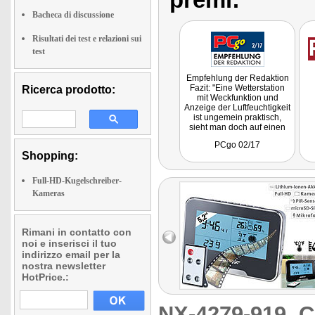
Bacheca di discussione
Risultati dei test e relazioni sui
test
Empfehlung der Redaktion
Fazit: "Eine Wetterstation
Ricerca prodotto:
mit Weckfunktion und
Anzeige der Luftfeuchtigkeit
ist ungemein praktisch,
sieht man doch auf einen
Blick, was im freien geboten
PCgo 02/17
ist und ob im Raum das
Shopping:
Klima in Ordnung ist. Eine
intelligente Lösung für
jeden Raum, der überwacht
Full-HD-Kugelschreiber-
werden soll."
Kameras
Rimani in contatto con
noi e inserisci il tuo
indirizzo email per la
nostra newsletter
HotPrice.:
NX-4279-919
C