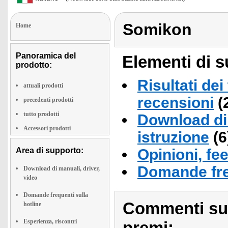
Somikon
Home
Panoramica del
Elementi di s
prodotto:
Risultati dei
attuali prodotti
recensioni
(
precedenti prodotti
tutto prodotti
Download di 
Accessori prodotti
istruzione
(6
Area di supporto:
Opinioni, fe
Domande fre
Download di manuali, driver,
video
Domande frequenti sulla
Commenti sull
hotline
Esperienza, riscontri
premi: