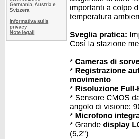
Germania, Austria e
importanti a colpo d'
Svizzera
temperatura ambiente
Informativa sulla
privacy
Note legali
Sveglia pratica:
Imp
Così la stazione met
*
Cameras di sorve
*
Registrazione aut
movimento
*
Risoluzione Full
* Sensore CMOS da 5
angolo di visione: 9
*
Microfono integr
* Grande
display L
(5,2")