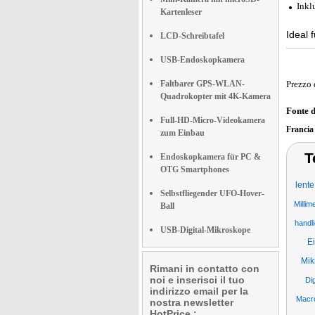
Inkl
Kartenleser
Ideal
LCD-Schreibtafel
USB-Endoskopkamera
Faltbarer GPS-WLAN-
Prezzo 
Quadrokopter mit 4K-Kamera
Fonte 
Full-HD-Micro-Videokamera
Franci
zum Einbau
T
Endoskopkamera für PC &
OTG Smartphones
lente
Selbstfliegender UFO-Hover-
Millim
Ball
handl
USB-Digital-Mikroskope
E
Mik
Rimani in contatto con
noi e inserisci il tuo
Dig
indirizzo email per la
Macr
nostra newsletter
HotPrice.: