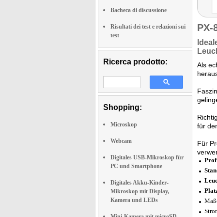
Bacheca di discussione
PX-
Risultati dei test e relazioni sui
test
Idea
Leuc
Ricerca prodotto:
Als ec
heraus
Faszin
geling
Shopping:
Richti
Microskop
für de
Webcam
Für Pr
verwen
Digitales USB-Mikroskop für
Prof
PC und Smartphone
Stan
Leu
Digitales Akku-Kinder-
Plat
Mikroskop mit Display,
Kamera und LEDs
Maße
Stro
Mini-Kamera mit microSD-