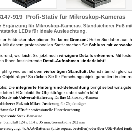
8147-919
Profi-Stativ für Mikroskop-Kameras
le Ergänzung
für Mikroskop-Kameras.
Standsicherer Fuß
mi
htstarke LEDs für
ideale Ausleuchtung
.
hter Entdecker akzeptieren Sie
keine Grenzen:
Holen Sie daher aus 
. Mit diesem
professionellen Stativ machen Sie
Schluss mit verwacke
ierend, wie leicht Sie jetzt noch
winzigere Details erkennen.
Mit feste
en Ihnen faszinierende
Detail-Aufnahmen kinderleicht!
g pfiffig wird es mit dem
vielseitigen Standfuß.
Der ist nämlich gleichz
n Objektträger! So rücken Sie Ihr Forschungsobjekt garantiert in den r
ofis: Die
integrierte Hintergrund-Beleuchtung
bringt selbst winzigste
deten LEDs bleibt Ihr Objektträger dabei schön kühl.
i-Stativ mit Universal-Halterung
für Ihre Mikroskop-Kamera
dsicherer Fuß mit Mikro-Justierung
für Objektträger
chtstarke LEDs
für professionelle Hinterleuchtung
zsparende
Steck-Bauweise
: Standfuß 124 x 114 x 35 mm, Gesamthöhe 202 mm
mversorgung: 4x AAA-Batterien (bitte separat bestellen) oder über USB-Kabel (enth