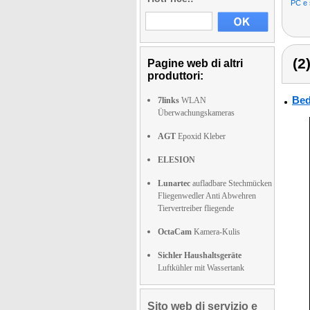
PC e 
(2
Pagine web di altri
produttori:
Bed
7links
WLAN
Überwachungskameras
AGT
Epoxid Kleber
ELESION
Lunartec
aufladbare Stechmücken
Fliegenwedler Anti Abwehren
Tiervertreiber fliegende
OctaCam
Kamera-Kulis
Sichler Haushaltsgeräte
Luftkühler mit Wassertank
Sito web di servizio e