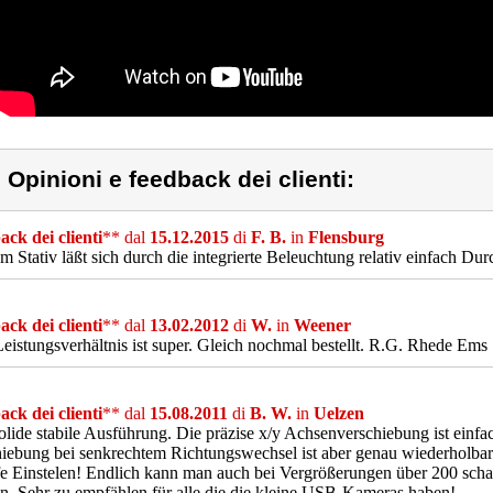
) Opinioni e feedback dei clienti:
ck dei clienti
** dal
15.12.2015
di
F. B.
in
Flensburg
m Stativ läßt sich durch die integrierte Beleuchtung relativ einfach Du
ck dei clienti
** dal
13.02.2012
di
W.
in
Weener
Leistungsverhältnis ist super. Gleich nochmal bestellt. R.G. Rhede Ems
ck dei clienti
** dal
15.08.2011
di
B. W.
in
Uelzen
olide stabile Ausführung. Die präzise x/y Achsenverschiebung ist einfa
iebung bei senkrechtem Richtungswechsel ist aber genau wiederholbar 
e Einstelen! Endlich kann man auch bei Vergrößerungen über 200 sc
. Sehr zu empfählen für alle die die kleine USB-Kameras haben!