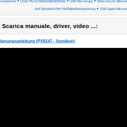
•
•
•
USB-HD-Endoskopkameras
smartphone
USB Mikroskope
Elektronische Mikros
•
und dynamischer Helligkeitsanpassung
USB-Digital-Mikros
) Scarica manuale, driver, video ...:
ienungsanleitung (PX8147 - Somikon)