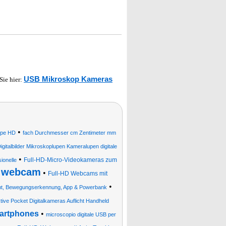
USB Mikroskop Kameras
 Sie hier:
•
kope HD
fach Durchmesser cm Zentimeter mm
igitalbilder Mikroskoplupen Kameralupen digitale
•
Full-HD-Micro-Videokameras zum
ionelle
webcam
•
•
Full-HD Webcams mit
•
ht, Bewegungserkennung, App & Powerbank
tive Pocket Digitalkameras Auflicht Handheld
artphones
•
microscopio digitale USB per