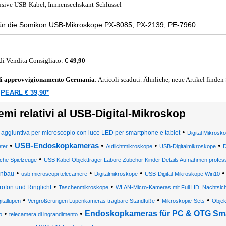
usive USB-Kabel, Innnensechskant-Schlüssel
 für die Somikon USB-Mikroskope PX-8085, PX-2139, PE-7960
di Vendita Consigliato:
€ 49,90
di approvvigionamento
Germania
: Articoli scaduti. Ähnliche, neue Artikel finden
PEARL € 39,90*
a
emi relativi al USB-Digital-Mikroskop
•
 aggiuntiva per microscopio con luce LED per smartphone e tablet
Digital Mikros
•
•
•
•
USB-Endoskopkameras
eter
Auflichtmikroskope
USB-Digitalmikroskope
D
•
iche Spielzeuge
USB Kabel Objektträger Labore Zubehör Kinder Details Aufnahmen profess
•
•
•
inbau
usb microscopi telecamere
Digitalmikroskope
USB-Digital-Mikroskope Win10
•
•
rofon und Ringlicht
Taschenmikroskope
WLAN-Micro-Kameras mit Full HD, Nachtsic
•
•
•
itallupen
Vergrößerungen Lupenkameras tragbare Standfüße
Mikroskopie-Sets
Objek
•
•
Endoskopkameras für PC & OTG Sm
o
telecamera di ingrandimento