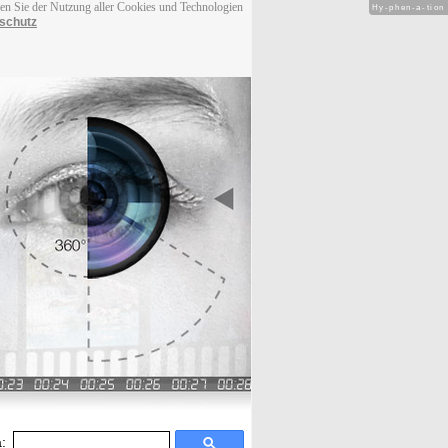
men Sie der Nutzung aller Cookies und Technologien
Hy-phen-a-tion
schutz
: