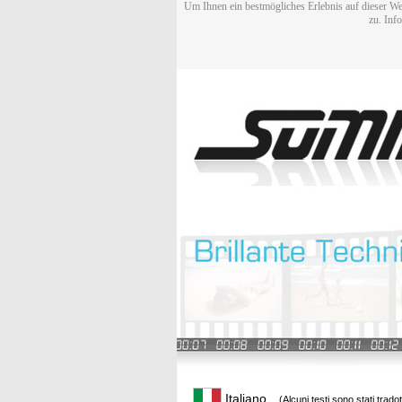
Um Ihnen ein bestmögliches Erlebnis auf dieser We
zu. Inf
Italiano
(Alcuni testi sono stati trado