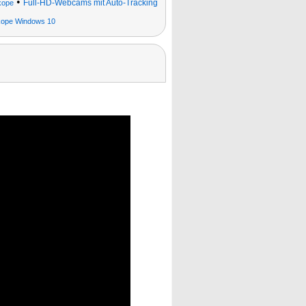
•
Full-HD-Webcams mit Auto-Tracking
kope
kope Windows 10