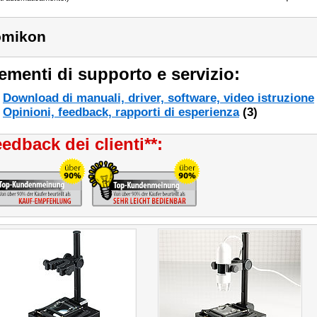
omikon
ementi di supporto e servizio:
Download di manuali, driver, software, video istruzione
Opinioni, feedback, rapporti di esperienza
(3)
edback dei clienti**: