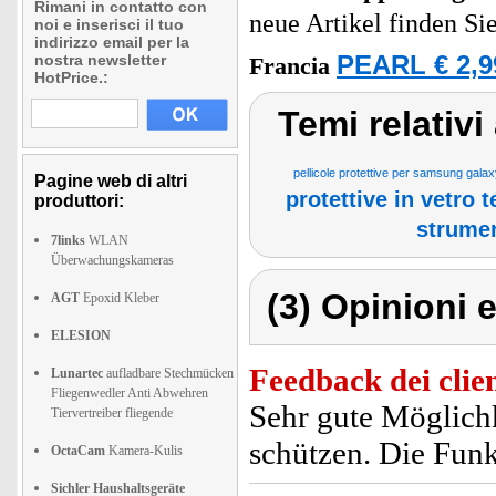
Rimani in contatto con
neue Artikel finden Si
noi e inserisci il tuo
indirizzo email per la
nostra newsletter
PEARL € 2,9
Francia
HotPrice.:
Temi relativi
pellicole protettive per samsung gala
Pagine web di altri
protettive in vetro 
produttori:
strumen
7links
WLAN
Überwachungskameras
(3) Opinioni e
AGT
Epoxid Kleber
ELESION
Feedback dei clien
Lunartec
aufladbare Stechmücken
Fliegenwedler Anti Abwehren
Sehr gute Möglich
Tiervertreiber fliegende
schützen. Die Funkt
OctaCam
Kamera-Kulis
Sichler Haushaltsgeräte