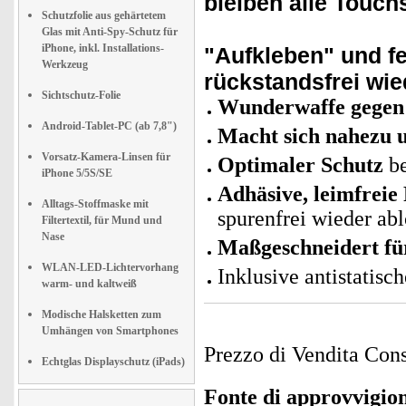
bleiben alle Touc
Schutzfolie aus gehärtetem
Glas mit Anti-Spy-Schutz für
iPhone, inkl. Installations-
"Aufkleben" und fe
Werkzeug
rückstandsfrei wie
Sichtschutz-Folie
Wunderwaffe gegen 
Android-Tablet-PC (ab 7,8")
Macht sich nahezu u
Vorsatz-Kamera-Linsen für
Optimaler Schutz
be
iPhone 5/5S/SE
Adhäsive, leimfreie 
Alltags-Stoffmaske mit
spurenfrei wieder ab
Filtertextil, für Mund und
Nase
Maßgeschneidert fü
WLAN-LED-Lichtervorhang
Inklusive antistatis
warm- und kaltweiß
Modische Halsketten zum
Umhängen von Smartphones
Prezzo di Vendita Cons
Echtglas Displayschutz (iPads)
Fonte di approvvigi