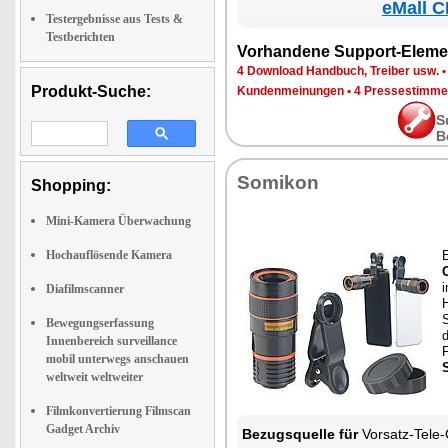
eMall C
Testergebnisse aus Tests &
Testberichten
Vorhandene Support-Eleme
4 Download Handbuch, Treiber usw.
Produkt-Suche:
Kundenmeinungen
•
4 Pressestimme
S
B
Somikon
Shopping:
Mini-Kamera Überwachung
Hochauflösende Kamera
i
Diafilmscanner
H
S
Bewegungserfassung
Innenbereich surveillance
mobil unterwegs anschauen
weltweit weltweiter
Filmkonvertierung Filmscan
Gadget Archiv
Bezugsquelle für
Vorsatz-Tele-