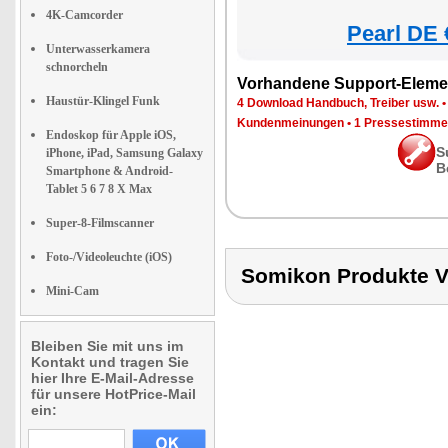
4K-Camcorder
Pearl DE 
Unterwasserkamera
schnorcheln
Vorhandene Support-Eleme
Haustür-Klingel Funk
4 Download Handbuch, Treiber usw.
Kundenmeinungen
•
1 Pressestimme
Endoskop für Apple iOS,
S
iPhone, iPad, Samsung Galaxy
B
Smartphone & Android-
Tablet 5 6 7 8 X Max
Super-8-Filmscanner
Foto-/Videoleuchte (iOS)
Somikon Produkte
Mini-Cam
Bleiben Sie mit uns im
Kontakt und tragen Sie
hier Ihre E-Mail-Adresse
für unsere HotPrice-Mail
ein: