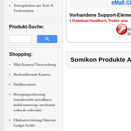
eMall C
Testergebnisse aus Tests &
Testberichten
Vorhandene Support-Eleme
1 Download Handbuch, Treiber usw.
Produkt-Suche:
S
B
Shopping:
Somikon Produkte
Mini-Kamera Überwachung
Hochauflösende Kamera
Diafilmscanner
Bewegungserfassung
Innenbereich surveillance
mobil unterwegs anschauen
weltweit weltweiter
Filmkonvertierung Filmscan
Gadget Archiv