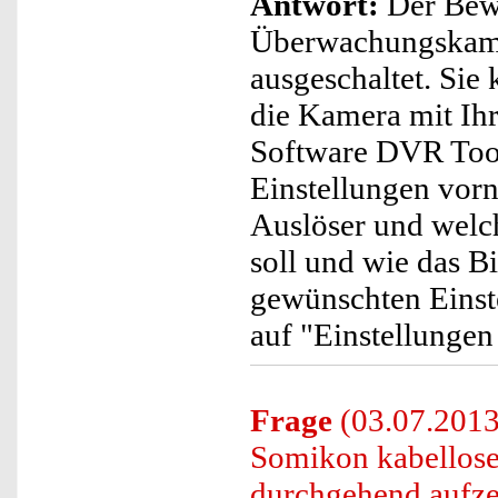
Antwort:
Der Bew
Überwachungskame
ausgeschaltet. Sie
die Kamera mit Ih
Software DVR Tool 
Einstellungen vorn
Auslöser und welc
soll und wie das B
gewünschten Einst
auf "Einstellungen
Frage
(03.07.2013
Somikon kabellos
durchgehend aufz