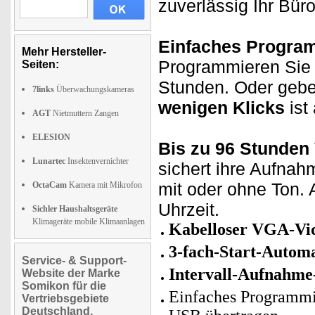
zuverlässig Ihr Bür
Einfaches Progra
Mehr Hersteller-
Programmieren Sie 
Seiten:
Stunden. Oder geben
7links
Überwachungskameras
wenigen Klicks
ist 
AGT
Nietmuttern Zangen
ELESION
Bis zu 96 Stunden 
Lunartec
Insektenvernichter
sichert ihre Aufnah
mit oder ohne Ton.
OctaCam
Kamera mit Mikrofon
Uhrzeit.
Sichler Haushaltsgeräte
Klimageräte mobile Klimaanlagen
Kabelloser VGA-Vi
3-fach-Start-Autom
Service- & Support-
Intervall-Aufnahm
Website der Marke
Somikon für die
Einfaches Programmi
Vertriebsgebiete
Deutschland,