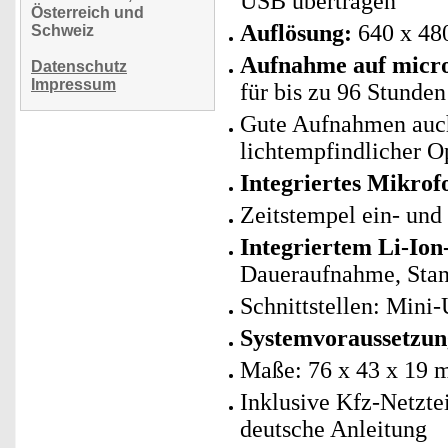
USB übertragen
Österreich und
Auflösung:
640 x 48
Schweiz
Aufnahme auf micr
Datenschutz
Impressum
für bis zu 96 Stunde
Gute Aufnahmen
auc
lichtempfindlicher O
Integriertes Mikrof
Zeitstempel ein- und
Integriertem Li-Io
Daueraufnahme, Stan
Schnittstellen: Mini
Systemvoraussetzun
Maße: 76 x 43 x 19
Inklusive Kfz-Netzte
deutsche Anleitung