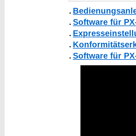
Bedienungsanle
Software für PX
Expresseinstell
Konformitätser
Software für PX