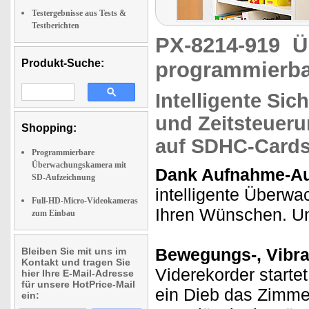
Testergebnisse aus Tests &
Testberichten
PX-8214-919
Ü
Produkt-Suche:
programmierba
Intelligente
Sic
und
Zeitsteueru
Shopping:
auf SDHC-Cards
Programmierbare
Überwachungskamera mit
Dank Aufnahme-Aut
SD-Aufzeichnung
intelligente Überw
Full-HD-Micro-Videokameras
Ihren Wünschen. Und
zum Einbau
Bewegungs-, Vibra
Bleiben Sie mit uns im
Kontakt und tragen Sie
Viderekorder startet
hier Ihre E-Mail-Adresse
für unsere HotPrice-Mail
ein Dieb das Zimme
ein: