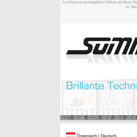
Um Ihnen ein bestmögliches Erlebnis auf dieser We
zu. Inf
Österreich / Deutsch