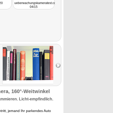
20
ueberwachungskameratest.com
04/15
ra, 160°-Weitwinkel
ammieren.
Licht-empfindlich.
ritt, jemand Ihr parkendes Auto