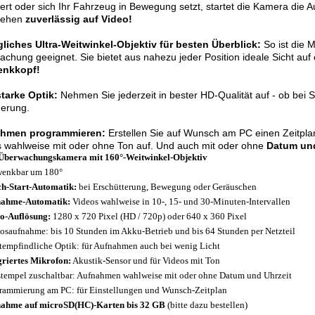
iert oder sich Ihr Fahrzeug in Bewegung setzt, startet die Kamera die 
hehen
zuverlässig auf Video!
liches Ultra-Weitwinkel-Objektiv für besten Überblick:
So ist die 
chung geeignet. Sie bietet aus nahezu jeder Position ideale Sicht a
nkkopf!
tarke Optik:
Nehmen Sie jederzeit in bester HD-Qualität auf - ob bei 
erung.
hmen programmieren:
Erstellen Sie auf Wunsch am PC einen Zeitpl
 wahlweise mit oder ohne Ton auf. Und auch mit oder ohne
Datum und
berwachungskamera mit 160°-Weitwinkel-Objektiv
enkbar um 180°
ch-Start-Automatik:
bei Erschütterung, Bewegung oder Geräuschen
nahme-Automatik:
Videos wahlweise in 10-, 15- und 30-Minuten-Intervallen
o-Auflösung:
1280 x 720 Pixel (HD / 720p) oder 640 x 360 Pixel
osaufnahme: bis 10 Stunden im Akku-Betrieb und bis 64 Stunden per Netzteil
tempfindliche Optik: für Aufnahmen auch bei wenig Licht
griertes Mikrofon:
Akustik-Sensor und für Videos mit Ton
stempel zuschaltbar: Aufnahmen wahlweise mit oder ohne Datum und Uhrzeit
rammierung am PC: für Einstellungen und Wunsch-Zeitplan
ahme auf microSD(HC)-Karten bis 32 GB
(bitte dazu bestellen)