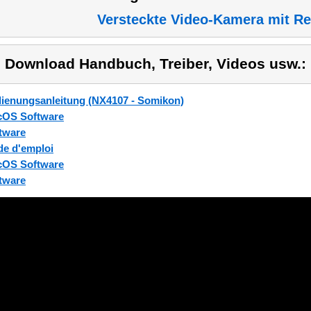
Versteckte Video-Kamera mit R
) Download Handbuch, Treiber, Videos usw.:
ienungsanleitung (NX4107 - Somikon)
OS Software
tware
e d'emploi
OS Software
tware