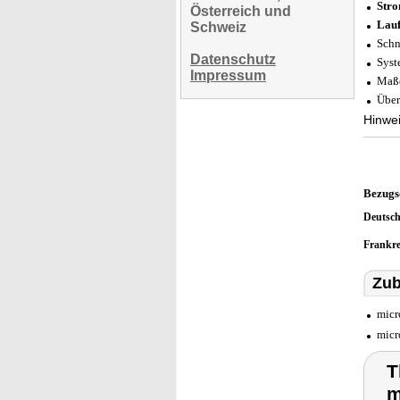
Stro
Österreich und
Lauf
Schweiz
Schn
Datenschutz
Syst
Impressum
Maße
Über
Hinwei
Bezugs
Deutsc
Frankr
Zub
micr
micr
T
m