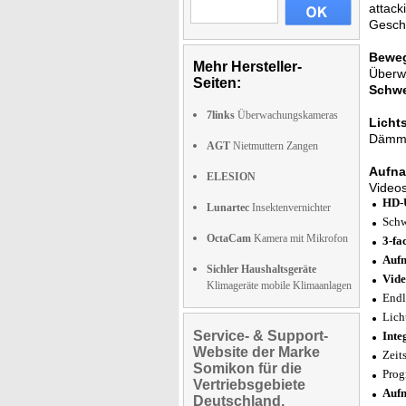
attack
Gesc
Beweg
Mehr Hersteller-
Überwa
Seiten:
Schwe
7links
Überwachungskameras
Lichts
Dämm
AGT
Nietmuttern Zangen
Aufna
ELESION
Videos
HD-Ü
Lunartec
Insektenvernichter
Schw
OctaCam
Kamera mit Mikrofon
3-fa
Auf
Sichler Haushaltsgeräte
Vide
Klimageräte mobile Klimaanlagen
Endl
Lich
Service- & Support-
Inte
Website der Marke
Zeit
Somikon für die
Prog
Vertriebsgebiete
Aufn
Deutschland,