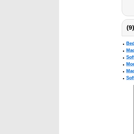
(9
Bed
Mac
Sof
Mod
Mac
Sof