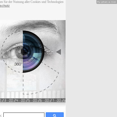
men Sie der Nutzung aller Cookies und Technologien
Hy-phen-a-tion
schutz
: