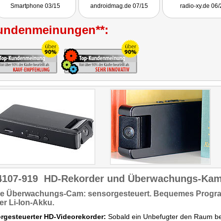
Smartphone 03/15
androidmag.de 07/15
radio-xy.de 06/
undenmeinungen**:
4107-919
HD-Rekorder und Überwachungs-Kame
le Überwachungs-Cam:
sensorgesteuert.
Bequemes
Progr
er Li-Ion-Akku.
rgesteuerter HD-Videorekorder:
Sobald ein Unbefugter den Raum bet