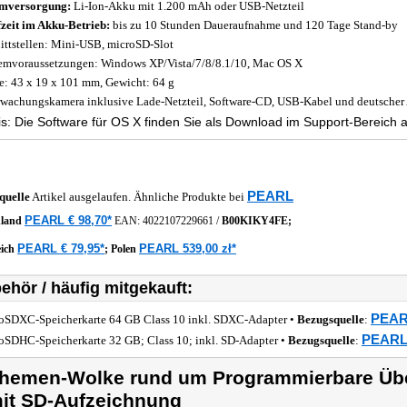
mversorgung:
Li-Ion-Akku mit 1.200 mAh oder USB-Netzteil
zeit im Akku-Betrieb:
bis zu 10 Stunden Daueraufnahme und 120 Tage Stand-by
ittstellen: Mini-USB, microSD-Slot
emvoraussetzungen: Windows XP/Vista/7/8/8.1/10, Mac OS X
: 43 x 19 x 101 mm, Gewicht: 64 g
wachungskamera inklusive Lade-Netzteil, Software-CD, USB-Kabel und deutscher
s: Die Software für OS X finden Sie als Download im Support-Bereich 
PEARL
quelle
Artikel ausgelaufen. Ähnliche Produkte bei
PEARL € 98,70*
hland
EAN:
4022107229661
/
B00KIKY4FE;
PEARL € 79,95*
PEARL 539,00 zł*
eich
;
Polen
ehör / häufig mitgekauft:
PEARL
oSDXC-Speicherkarte 64 GB Class 10 inkl. SDXC-Adapter •
Bezugsquelle
:
PEARL 
oSDHC-Speicherkarte 32 GB; Class 10; inkl. SD-Adapter •
Bezugsquelle
:
hemen-Wolke rund um Programmierbare Ü
it SD-Aufzeichnung