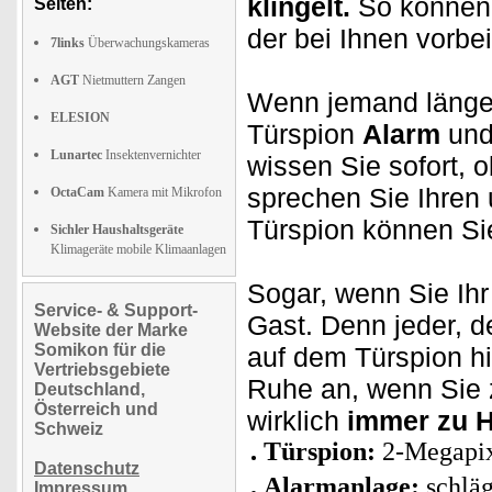
klingelt.
So können 
Seiten:
der bei Ihnen vorbe
7links
Überwachungskameras
AGT
Nietmuttern Zangen
Wenn jemand länger 
ELESION
Türspion
Alarm
und
Lunartec
Insektenvernichter
wissen Sie sofort, o
sprechen Sie Ihren
OctaCam
Kamera mit Mikrofon
Türspion können Si
Sichler Haushaltsgeräte
Klimageräte mobile Klimaanlagen
Sogar, wenn Sie Ihr
Service- & Support-
Gast. Denn jeder, d
Website der Marke
Somikon für die
auf dem Türspion hi
Vertriebsgebiete
Ruhe an, wenn Sie z
Deutschland,
Österreich und
wirklich
immer zu H
Schweiz
Türspion:
2-Megapix
Datenschutz
Alarmanlage:
schlä
Impressum