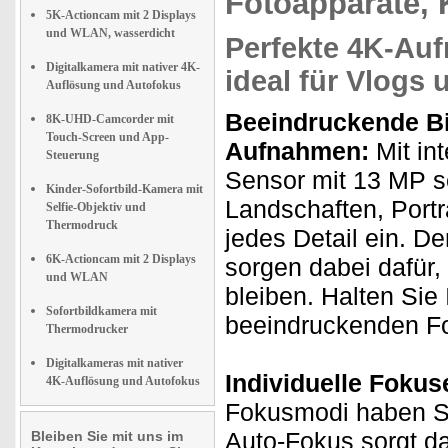
Fotoapparate, 
5K-Actioncam mit 2 Displays
und WLAN, wasserdicht
Perfekte 4K-Au
Digitalkamera mit nativer 4K-
ideal für Vlogs
Auflösung und Autofokus
Beeindruckende Bi
8K-UHD-Camcorder mit
Touch-Screen und App-
Aufnahmen:
Mit in
Steuerung
Sensor mit 13 MP s
Kinder-Sofortbild-Kamera mit
Landschaften, Port
Selfie-Objektiv und
Thermodruck
jedes Detail ein. D
6K-Actioncam mit 2 Displays
sorgen dabei dafür,
und WLAN
bleiben. Halten Sie
Sofortbildkamera mit
beeindruckenden Fo
Thermodrucker
Digitalkameras mit nativer
Individuelle Fokus
4K-Auflösung und Autofokus
Fokusmodi haben Si
Auto-Fokus sorgt d
Bleiben Sie mit uns im