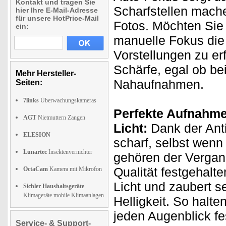
Kontakt und tragen Sie
Scharfstellen mache
hier Ihre E-Mail-Adresse
für unsere HotPrice-Mail
Fotos. Möchten Sie 
ein:
manuelle Fokus die 
Vorstellungen zu er
Schärfe, egal ob be
Mehr Hersteller-
Nahaufnahmen.
Seiten:
7links
Überwachungskameras
Perfekte Aufnahme
AGT
Nietmuttern Zangen
Licht:
Dank der Anti
ELESION
scharf, selbst wenn
Lunartec
Insektenvernichter
gehören der Vergan
Qualität festgehalte
OctaCam
Kamera mit Mikrofon
Licht und zaubert 
Sichler Haushaltsgeräte
Klimageräte mobile Klimaanlagen
Helligkeit. So halte
jeden Augenblick f
Service- & Support-