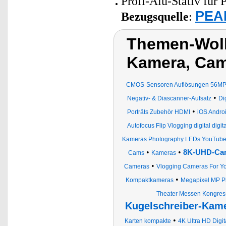
Profi-Alu-Stativ für
PEAR
Bezugsquelle
:
Themen-Wolk
Kamera, Ca
CMOS-Sensoren Auflösungen 56MP 
•
Negativ- & Diascanner-Aufsatz
Di
•
Porträts Zubehör HDMI
iOS Andro
Autofocus Flip Vlogging digital d
Kameras Photography LEDs YouTube U
•
•
8K-UHD-Cam
Cams
Kameras
•
Cameras
Vlogging Cameras For Y
•
Kompaktkameras
Megapixel MP P
Theater Messen Kongres
Kugelschreiber-Kam
•
Karten kompakte
4K Ultra HD Digi