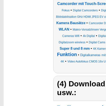
Camcorder mit Touch-Scre
•
•
Fokus
Digital Camcorders
Dig
Bildstabilisation GHz HDMI JPEG EV 
•
Kamera Bausätze
Camcorder Di
•
WLAN
Makro-Vorsatzlinsen Ver
•
•
Cameras Wifi
4k Digital
Digit
•
Digitalzoom wireless
Digital Cams
•
Super 8 und 8 mm
4K Kamera
Funktion
•
Digitalkameras mit
•
4K
Video Autofokus CMOS 16x US
(4) Download
usw.: