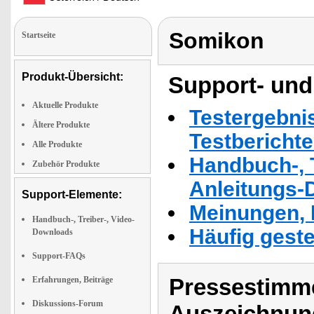
Somikon
Startseite
Produkt-Übersicht:
Support- und
Aktuelle Produkte
Testergebni
Ältere Produkte
Testbericht
Alle Produkte
Handbuch-, T
Zubehör Produkte
Anleitungs-
Support-Elemente:
Meinungen, 
Handbuch-, Treiber-, Video-
Häufig geste
Downloads
Support-FAQs
Pressestimme
Erfahrungen, Beiträge
Diskussions-Forum
Auszeichnun