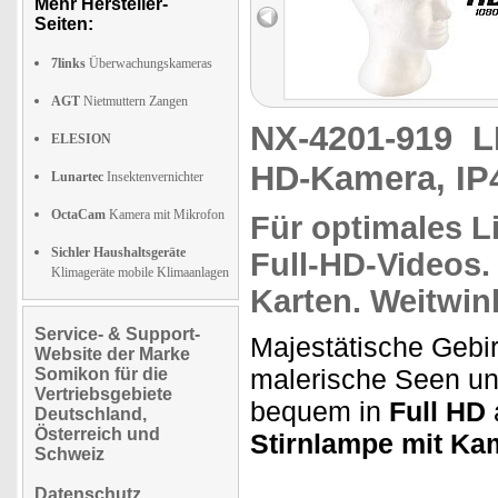
Mehr Hersteller-
Seiten:
7links
Überwachungskameras
AGT
Nietmuttern Zangen
NX-4201-919
L
ELESION
HD-Kamera, IP4
Lunartec
Insektenvernichter
OctaCam
Kamera mit Mikrofon
Für
optimales L
Sichler Haushaltsgeräte
Full-HD-Videos.
Klimageräte mobile Klimaanlagen
Karten. Weitwin
Service- & Support-
Majestätische Gebi
Website der Marke
malerische Seen und
Somikon für die
Vertriebsgebiete
bequem in
Full HD
Deutschland,
Österreich und
Stirnlampe mit Ka
Schweiz
Datenschutz