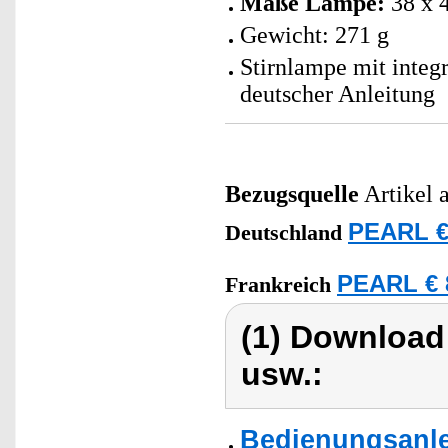
Maße Lampe:
38 x 
Gewicht: 271 g
Stirnlampe mit integ
deutscher Anleitung
Bezugsquelle
Artikel 
PEARL €
Deutschland
PEARL € 
Frankreich
(1) Download
usw.:
Bedienungsanle