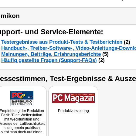
omikon
pport- und Service-Elemente:
Testergebnisse aus Produkt-Tests & Testberichten
(2)
Handbuch-, Treiber-Software-, Video-Anleitungs-Downl
Meinungen, Beiträge, Erfahrungsberichte
(5)
Häufig gestellte Fragen (Support-FAQs)
(2)
ressestimmen, Test-Ergebnisse & Ausz
Empfehlung der Redaktion
Produktvorstellung
Fazit: "Eine Wetterstation
mit Weckfunktion und
Anzeige der Luftfeuchtigkeit
ist ungemein praktisch,
sieht man doch auf einen