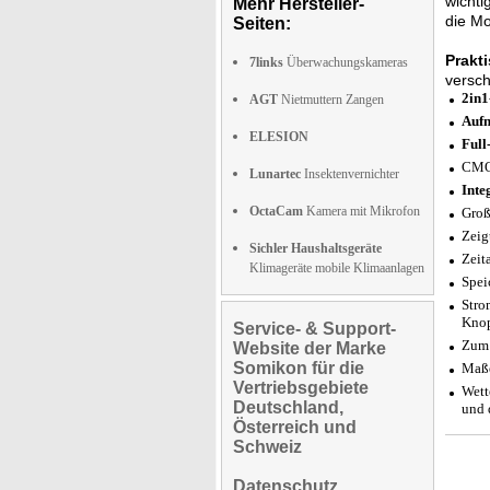
wichti
Mehr Hersteller-
die M
Seiten:
Prakt
7links
Überwachungskameras
versch
2in1
AGT
Nietmuttern Zangen
Auf
ELESION
Full
CMOS
Lunartec
Insektenvernichter
Inte
OctaCam
Kamera mit Mikrofon
Groß
Zeig
Sichler Haushaltsgeräte
Zeit
Klimageräte mobile Klimaanlagen
Spei
Stro
Knop
Service- & Support-
Zum 
Website der Marke
Somikon für die
Maße
Vertriebsgebiete
Wett
Deutschland,
und 
Österreich und
Schweiz
Datenschutz