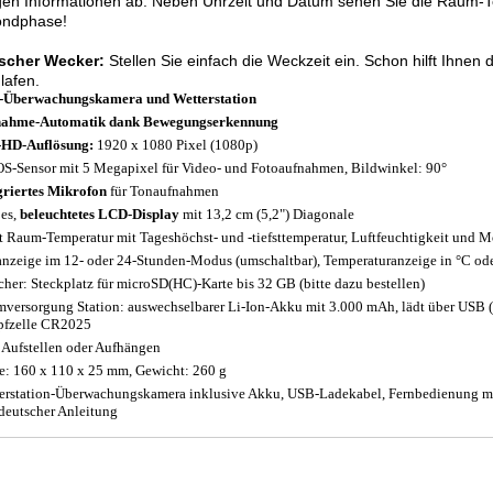
gen Informationen ab. Neben Uhrzeit und Datum sehen Sie die Raum-Te
ondphase!
ischer Wecker:
Stellen Sie einfach die Weckzeit ein. Schon hilft Ihnen 
lafen.
-Überwachungskamera und Wetterstation
nahme-Automatik dank Bewegungserkennung
-HD-Auflösung:
1920 x 1080 Pixel (1080p)
-Sensor mit 5 Megapixel für Video- und Fotoaufnahmen, Bildwinkel: 90°
griertes Mikrofon
für Tonaufnahmen
es,
beleuchtetes LCD-Display
mit 13,2 cm (5,2") Diagonale
t Raum-Temperatur mit Tageshöchst- und -tiefsttemperatur, Luftfeuchtigkeit und 
anzeige im 12- oder 24-Stunden-Modus (umschaltbar), Temperaturanzeige in °C oder
cher: Steckplatz für microSD(HC)-Karte bis 32 GB (bitte dazu bestellen)
mversorgung Station: auswechselbarer Li-Ion-Akku mit 3.000 mAh, lädt über USB (N
fzelle CR2025
Aufstellen oder Aufhängen
: 160 x 110 x 25 mm, Gewicht: 260 g
erstation-Überwachungskamera inklusive Akku, USB-Ladekabel, Fernbedienung m
deutscher Anleitung