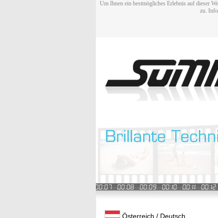
Um Ihnen ein bestmögliches Erlebnis auf dieser We
zu. Inf
Österreich / Deutsch