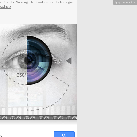
men Sie der Nutzung aller Cookies und Technologien
Hy-phen-a-tion
schutz
: