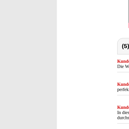
(5
Kunde
Die We
Kunde
perfek
Kunde
In die
durchs