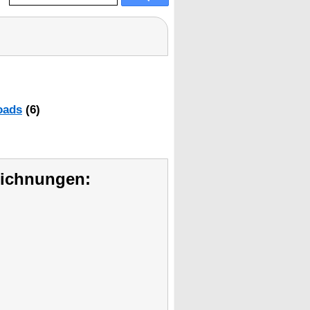
oads
(6)
eichnungen: