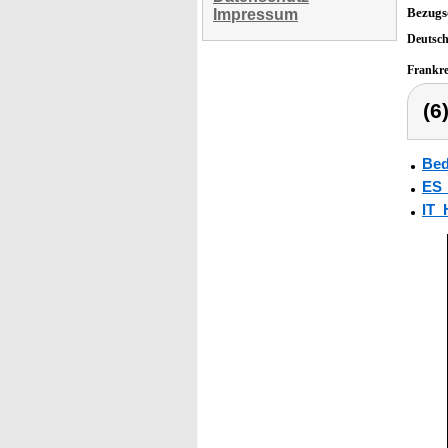
Bezugs
Impressum
Deutsc
Frankr
(6
Bed
ES
IT_