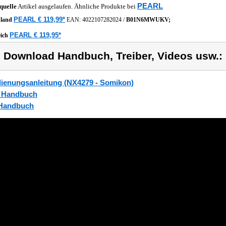
PEARL
quelle
Artikel ausgelaufen. Ähnliche Produkte bei
PEARL € 119,99*
hland
EAN:
4022107282024
/
B01N6MWUKV;
PEARL € 119,95*
eich
) Download Handbuch, Treiber, Videos usw.:
ienungsanleitung (NX4279 - Somikon)
_Handbuch
Handbuch