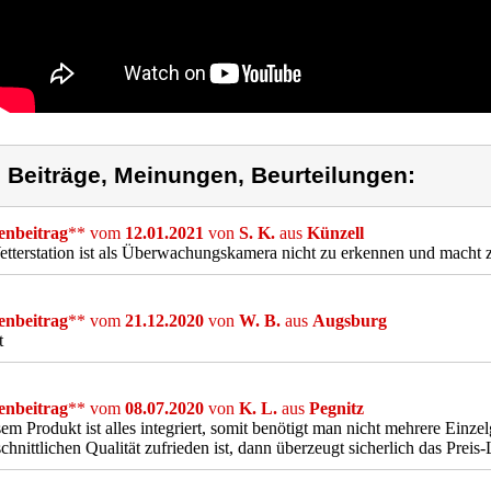
) Beiträge, Meinungen, Beurteilungen:
nbeitrag
** vom
12.01.2021
von
S. K.
aus
Künzell
tterstation ist als Überwachungskamera nicht zu erkennen und macht
nbeitrag
** vom
21.12.2020
von
W. B.
aus
Augsburg
t
nbeitrag
** vom
08.07.2020
von
K. L.
aus
Pegnitz
sem Produkt ist alles integriert, somit benötigt man nicht mehrere Einz
chnittlichen Qualität zufrieden ist, dann überzeugt sicherlich das Preis