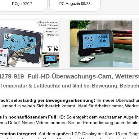
Blick, was im freien geboten
PCgo 02/17
PC Magazin 09/23
ist und ob im Raum das
Klima in Ordnung ist. Eine
intelligente Lösung für
jeden Raum, der überwacht
werden soll."
4279-919
Full-HD-Überwachungs-Cam, Wetterst
t
Temperatur & Luftfeuchte
und
filmt bei Bewegung.
Beleuch
acht selbständig per Bewegungserkennung:
Ihr neuer Überwachun
 jemand in seinen Sichtbereich kommt. Ideal für Arbeitszimmer, Werkst
s in hochauflösendem Full HD:
So entgeht dem wachsamen Auge Ih
ines Detail! Neben Videos nehmen Sie per Fernbedienung auch detailre
station integriert:
Auf dem großen LCD-Display mit über 13 cm Diagona