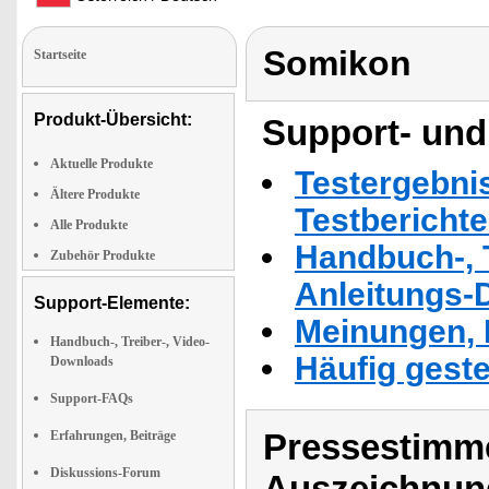
Somikon
Startseite
Produkt-Übersicht:
Support- und
Aktuelle Produkte
Testergebni
Ältere Produkte
Testbericht
Alle Produkte
Handbuch-, T
Zubehör Produkte
Anleitungs-
Support-Elemente:
Meinungen, 
Handbuch-, Treiber-, Video-
Häufig geste
Downloads
Support-FAQs
Pressestimme
Erfahrungen, Beiträge
Diskussions-Forum
Auszeichnun