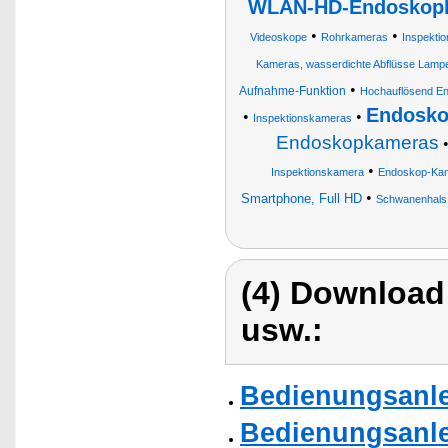
WLAN-HD-Endoskopka
•
•
Videoskope
Rohrkameras
Inspekti
Kameras, wasserdichte Abflüsse Lamp
•
Aufnahme-Funktion
Hochauflösend E
Endosko
•
•
Inspektionskameras
Endoskopkameras
•
Inspektionskamera
Endoskop-Ka
•
Smartphone, Full HD
Schwanenhals
(4) Download
usw.:
Bedienungsanle
Bedienungsanl