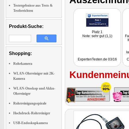
Testergebnisse aus Tests &
Testberichten
Produkt-Suche:
Platz 1
Note: sehr gut (1,1)
Fa
l
Shopping:
d
ExpertenTesten.de 03/16
C
se
Rohrkamera
g
Kundenmeinu
WLAN-Ohrreiniger mit 2K-
Kamera
WLAN-Otoskop und Akku-
Ohrreiniger
Rohrreinigungsspirale
Hochdruck-Rohrreiniger
USB-Endoskopkamera