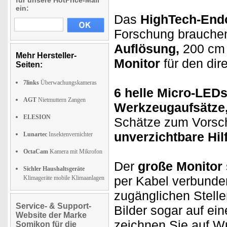
für unsere HotPrice-Mail
ein:
Das
HighTech-End
Forschung brauchen
Auflösung,
200 cm 
Mehr Hersteller-
Monitor
für den dir
Seiten:
7links
Überwachungskameras
6 helle Micro-LED
AGT
Nietmuttern Zangen
Werkzeugaufsätze
ELESION
Schätze zum Vorsch
unverzichtbare Hilf
Lunartec
Insektenvernichter
OctaCam
Kamera mit Mikrofon
Der
große Monitor
Sichler Haushaltsgeräte
per Kabel verbunden
Klimageräte mobile Klimaanlagen
zugänglichen Stell
Service- & Support-
Bilder sogar auf e
Website der Marke
zeichnen Sie auf W
Somikon für die