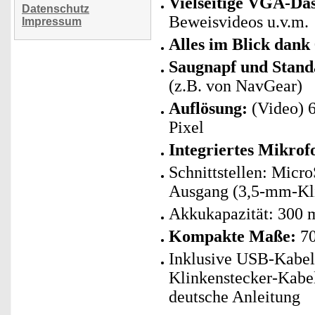
Vielseitige VGA-D
Datenschutz
Beweisvideos u.v.m.
Impressum
Alles im Blick dan
Saugnapf und Standa
(z.B. von NavGear)
Auflösung:
(Video) 6
Pixel
Integriertes Mikrof
Schnittstellen: Micr
Ausgang (3,5-mm-Kl
Akkukapazität: 300 
Kompakte Maße:
70
Inklusive USB-Kabel
Klinkenstecker-Kabel
deutsche Anleitung