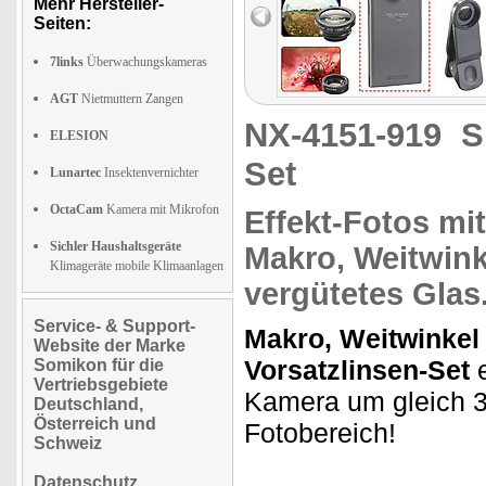
Mehr Hersteller-
Seiten:
7links
Überwachungskameras
AGT
Nietmuttern Zangen
NX-4151-919
S
ELESION
Set
Lunartec
Insektenvernichter
OctaCam
Kamera mit Mikrofon
Effekt-Fotos
mit
Sichler Haushaltsgeräte
Makro, Weitwink
Klimageräte mobile Klimaanlagen
vergütetes Glas
Service- & Support-
Makro, Weitwinkel
Website der Marke
Vorsatzlinsen-Set
Somikon für die
Vertriebsgebiete
Kamera um gleich 3
Deutschland,
Österreich und
Fotobereich!
Schweiz
Datenschutz