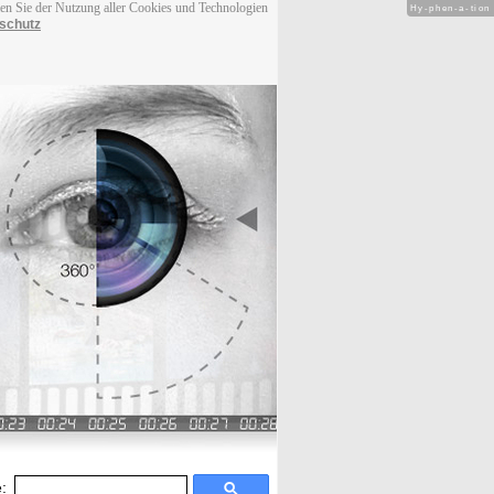
men Sie der Nutzung aller Cookies und Technologien
Hy-phen-a-tion
schutz
: