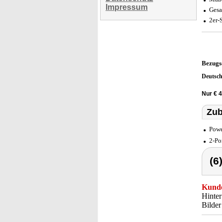
Impressum
Gesa
2er-
Bezugs
Deutsc
Nur € 
Zub
Powe
2-Po
(6
Kunde
Hinter
Bilder