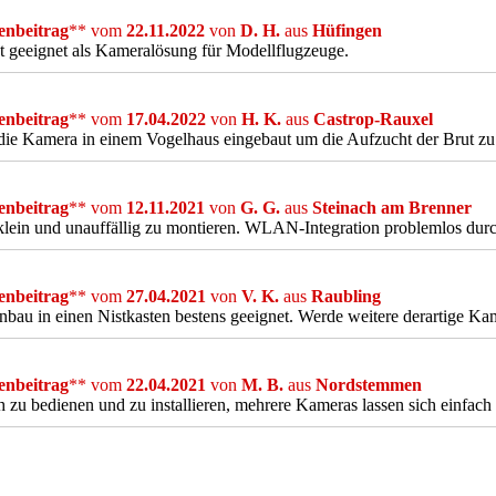
nbeitrag
** vom
22.11.2022
von
D. H.
aus
Hüfingen
t geeignet als Kameralösung für Modellflugzeuge.
nbeitrag
** vom
17.04.2022
von
H. K.
aus
Castrop-Rauxel
ie Kamera in einem Vogelhaus eingebaut um die Aufzucht der Brut zu
nbeitrag
** vom
12.11.2021
von
G. G.
aus
Steinach am Brenner
lein und unauffällig zu montieren. WLAN-Integration problemlos durc
nbeitrag
** vom
27.04.2021
von
V. K.
aus
Raubling
nbau in einen Nistkasten bestens geeignet. Werde weitere derartige Ka
nbeitrag
** vom
22.04.2021
von
M. B.
aus
Nordstemmen
h zu bedienen und zu installieren, mehrere Kameras lassen sich einfach