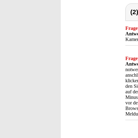
(2
Frage
Antwo
Kamer
Frage
Antwo
notwe
anschl
klicke
den Si
auf de
Minusz
vor de
Brows
Meldu