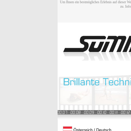
Um Ihnen ein bestmögliches Erlebnis auf dieser We
zu. Inf
Österreich / Deutsch