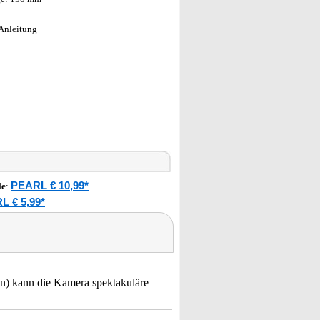
Anleitung
PEARL € 10,99*
le
:
L € 5,99*
ein) kann die Kamera spektakuläre