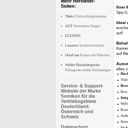
Mehr Hersteller-
Seiten:
Ihrer
Spy-Ca
7links
Überwachungskameras
Ideal
AGT
Nietmuttern Zangen
ersche
auf!
ELESION
Behal
Lunartec
Insektenvernichter
Kamera
auf Re
OctaCam
Kamera mit Mikrofon
Autom
Sichler Haushaltsgeräte
alles 
Klimageräte mobile Klimaanlagen
Hoc
Vide
Service- & Support-
Bewe
Website der Marke
Reic
Somikon für die
Inte
Vertriebsgebiete
WiFi
Deutschland,
Kost
Österreich und
Aufn
Schweiz
Stro
Datenschutz
Maße