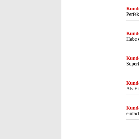
Kunde
Perfek
Kunde
Habe d
Kunde
Superk
Kunde
Als Ei
Kunde
einfac