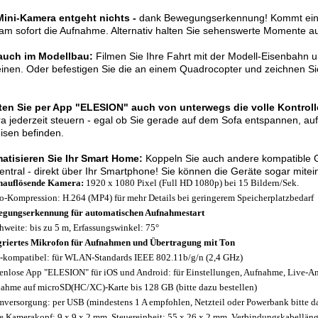
 Mini-Kamera entgeht nichts -
dank Bewegungserkennung! Kommt ein Tie
m sofort die Aufnahme. Alternativ halten Sie sehenswerte Momente au
 auch im Modellbau:
Filmen Sie Ihre Fahrt mit der Modell-Eisenbahn u
inen. Oder befestigen Sie die an einem Quadrocopter und zeichnen Si
ten Sie per App "ELESION" auch von unterwegs die volle Kontroll
 jederzeit steuern - egal ob Sie gerade auf dem Sofa entspannen, auf
isen befinden.
atisieren Sie Ihr Smart Home:
Koppeln Sie auch andere kompatible G
zentral - direkt über Ihr Smartphone! Sie können die Geräte sogar mite
hauflösende Kamera:
1920 x 1080 Pixel (Full HD 1080p) bei 15 Bildern/Sek.
o-Kompression: H.264 (MP4) für mehr Details bei geringerem Speicherplatzbedarf
gungserkennung für automatischen Aufnahmestart
hweite: bis zu 5 m, Erfassungswinkel: 75°
griertes Mikrofon für Aufnahmen und Übertragung mit Ton
-kompatibel: für WLAN-Standards IEEE 802.11b/g/n (2,4 GHz)
enlose App "ELESION" für iOS und Android: für Einstellungen, Aufnahme, Live-A
ahme auf microSD(HC/XC)-Karte bis 128 GB (bitte dazu bestellen)
mversorgung: per USB (mindestens 1 A empfohlen, Netzteil oder Powerbank bitte da
 Kamerakopf: 9 x 9 x 2 mm, Steuereinheit: 55 x 26 x 2 mm, Verbindungskabellän