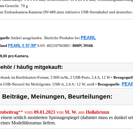
mt-Gewicht: 70 g
Set Einbaukamera-Kameras DV-480.mini inklusive USB-Stromkabel und deutscher 
PEARL
quelle
Artikel ausgelaufen. Ähnliche Produkte bei
PEARL € 97,99*
hland
EAN:
4022107943895
/
B08PCJ9S6K
49,00 pro Kamera.
ehör / häufig mitgekauft:
rbank im Kreditkarten-Format, 5.000 mAh, 2 USB-Ports, 2,4 A, 12 W •
Bezugsquel
PEAR
rt-USB-Netzteil für Mobilgeräte, USB-A, 2,4 A / 12 W, weiß •
Bezugsquelle
:
) Beiträge, Meinungen, Beurteilungen:
nbeitrag
** vom
09.01.2023
von
M. W.
aus
Hollabrunn
 einem seitlich montierten Spionagespiegel (dahinter muss es dunkel s
 eines Modelldioramas liefern.