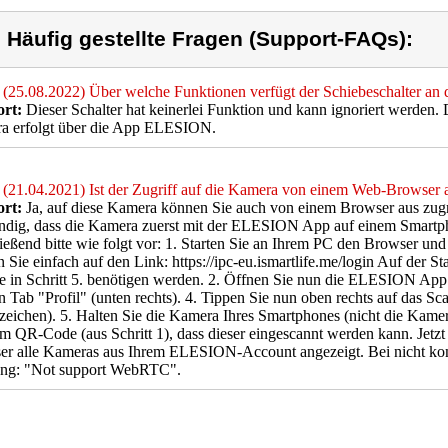
) Häufig gestellte Fragen (Support-FAQs):
(25.08.2022) Über welche Funktionen verfügt der Schiebeschalter a
rt:
Dieser Schalter hat keinerlei Funktion und kann ignoriert werden. 
a erfolgt über die App ELESION.
(21.04.2021) Ist der Zugriff auf die Kamera von einem Web-Browser 
rt:
Ja, auf diese Kamera können Sie auch von einem Browser aus zugre
ndig, dass die Kamera zuerst mit der ELESION App auf einem Smart
ießend bitte wie folgt vor: 1. Starten Sie an Ihrem PC den Browser und
n Sie einfach auf den Link: https://ipc-eu.ismartlife.me/login Auf der S
e in Schritt 5. benötigen werden. 2. Öffnen Sie nun die ELESION App
n Tab "Profil" (unten rechts). 4. Tippen Sie nun oben rechts auf das 
eichen). 5. Halten Sie die Kamera Ihres Smartphones (nicht die Kamera
m QR-Code (aus Schritt 1), dass dieser eingescannt werden kann. Jetzt
er alle Kameras aus Ihrem ELESION-Account angezeigt. Bei nicht kom
ng: "Not support WebRTC".