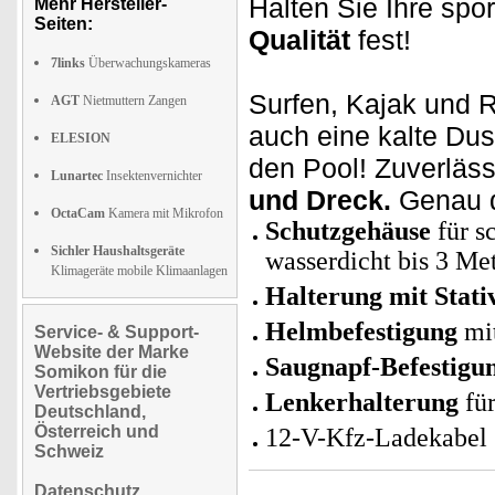
Halten Sie Ihre spor
Mehr Hersteller-
Seiten:
Qualität
fest!
7links
Überwachungskameras
Surfen, Kajak und 
AGT
Nietmuttern Zangen
auch eine kalte Dus
ELESION
den Pool! Zuverläss
Lunartec
Insektenvernichter
und Dreck.
Genau da
OctaCam
Kamera mit Mikrofon
Schutzgehäuse
für s
Sichler Haushaltsgeräte
wasserdicht bis 3 Me
Klimageräte mobile Klimaanlagen
Halterung mit Stat
Helmbefestigung
mit
Service- & Support-
Website der Marke
Saugnapf-Befestigu
Somikon für die
Vertriebsgebiete
Lenkerhalterung
für
Deutschland,
Österreich und
12-V-Kfz-Ladekabel 
Schweiz
Datenschutz