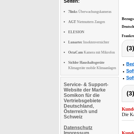
Seiten:
7links
Überwachungskameras
Bezugs
AGT
Nietmuttern Zangen
Deutsc
ELESION
Frankr
Lunartec
Insektenvernichter
(3
OctaCam
Kamera mit Mikrofon
Sichler Haushaltsgeräte
Bed
Klimageräte mobile Klimaanlagen
Sof
Sof
Service- & Support-
Website der Marke
(3
Somikon für die
Vertriebsgebiete
Deutschland,
Kunde
Österreich und
Die Ka
Schweiz
Datenschutz
Impressum
Kunde