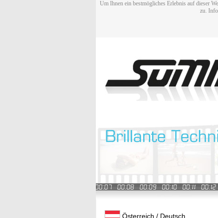
Um Ihnen ein bestmögliches Erlebnis auf dieser We
zu. Inf
Österreich / Deutsch