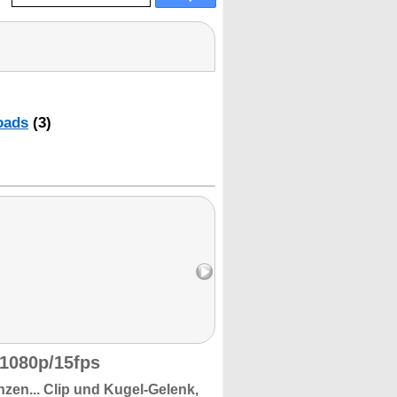
oads
(3)
1080p/15fps
zen...
Clip und Kugel-Gelenk,