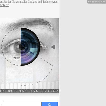
men Sie der Nutzung aller Cookies und Technologien
Hy-phen-a-tion
schutz
: