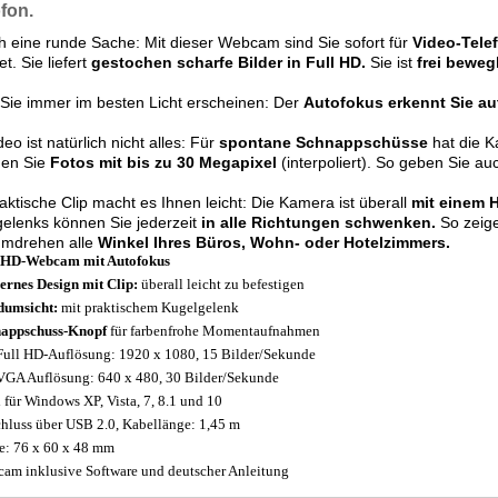
fon.
h eine runde Sache: Mit dieser Webcam sind Sie sofort für
Video-Tele
t. Sie liefert
gestochen scharfe Bilder in Full HD.
Sie ist
frei beweg
Sie immer im besten Licht erscheinen: Der
Autofokus erkennt Sie a
eo ist natürlich nicht alles: Für
spontane Schnappschüsse
hat die K
ßen Sie
Fotos mit bis zu 30 Megapixel
(interpoliert). So geben Sie au
aktische Clip macht es Ihnen leicht: Die Kamera ist überall
mit einem 
elenks können Sie jederzeit
in alle Richtungen schwenken.
So zeige
mdrehen alle
Winkel Ihres Büros, Wohn- oder Hotelzimmers.
 HD-Webcam mit Autofokus
rnes Design mit Clip:
überall leicht zu befestigen
umsicht:
mit praktischem Kugelgelenk
appschuss-Knopf
für farbenfrohe Momentaufnahmen
Full HD-Auflösung: 1920 x 1080, 15 Bilder/Sekunde
VGA Auflösung: 640 x 480, 30 Bilder/Sekunde
l für Windows XP, Vista, 7, 8.1 und 10
hluss über USB 2.0, Kabellänge: 1,45 m
: 76 x 60 x 48 mm
am inklusive Software und deutscher Anleitung