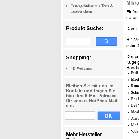
Mikro
Testergebnisse aus Tests &
Testberichten
Einfac
gerüste
Produkt-Suche:
Damit 
HD-Vid
schie
Der pr
Shopping:
Kugelg
Handu
4K-Webcams
Full
Mode
Bleiben Sie mit uns im
Rund
Kontakt und tragen Sie
Schn
hier Ihre E-Mail-Adresse
Bei 
für unsere HotPrice-Mail
ein:
Bei 
Idea
Ansc
Maße
Webc
Mehr Hersteller-