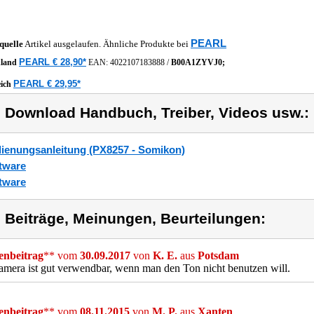
PEARL
quelle
Artikel ausgelaufen. Ähnliche Produkte bei
PEARL € 28,90*
hland
EAN:
4022107183888
/
B00A1ZYVJ0;
PEARL € 29,95*
eich
) Download Handbuch, Treiber, Videos usw.:
ienungsanleitung (PX8257 - Somikon)
tware
tware
) Beiträge, Meinungen, Beurteilungen:
nbeitrag
** vom
30.09.2017
von
K. E.
aus
Potsdam
mera ist gut verwendbar, wenn man den Ton nicht benutzen will.
nbeitrag
** vom
08.11.2015
von
M. P.
aus
Xanten