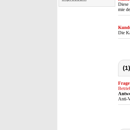
Diese 
mie de
Kunde
Die Ka
(1
Frage
Betrie
Antwo
Anti-V