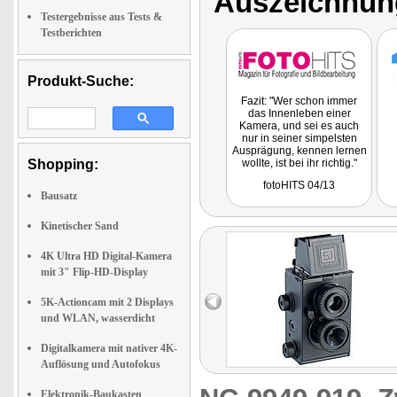
Auszeichnun
Testergebnisse aus Tests &
Testberichten
Produkt-Suche:
Fazit: "Wer schon immer
das Innenleben einer
Kamera, und sei es auch
nur in seiner simpelsten
Ausprägung, kennen lernen
Shopping:
wollte, ist bei ihr richtig."
fotoHITS 04/13
Bausatz
Kinetischer Sand
4K Ultra HD Digital-Kamera
mit 3" Flip-HD-Display
5K-Actioncam mit 2 Displays
und WLAN, wasserdicht
Digitalkamera mit nativer 4K-
Auflösung und Autofokus
Elektronik-Baukasten