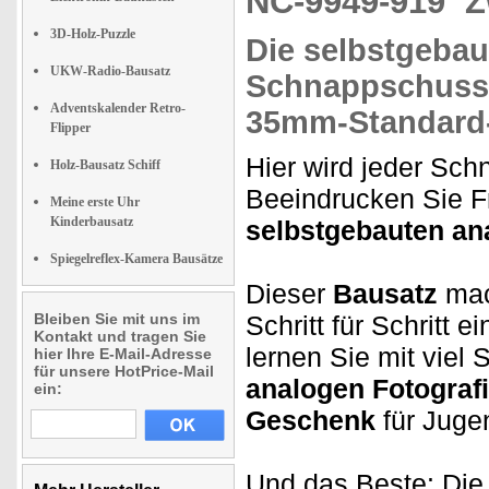
NC-9949-919
Z
3D-Holz-Puzzle
Die
selbstgeba
UKW-Radio-Bausatz
Schnappschus
Adventskalender Retro-
35mm-Standard-
Flipper
Hier wird jeder Sc
Holz-Bausatz Schiff
Beeindrucken Sie F
Meine erste Uhr
Kinderbausatz
selbstgebauten an
Spiegelreflex-Kamera Bausätze
Dieser
Bausatz
mac
Bleiben Sie mit uns im
Schritt für Schritt
Kontakt und tragen Sie
lernen Sie mit viel
hier Ihre E-Mail-Adresse
für unsere HotPrice-Mail
analogen Fotograf
ein:
Geschenk
für Juge
Und das Beste: Die 