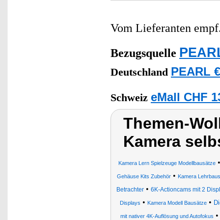
Vom Lieferanten emp
PEARL
Bezugsquelle
PEARL €
Deutschland
eMall CHF 1
Schweiz
Themen-Wolk
Kamera selbs
Kamera Lern Spielzeuge Modellbausätze
•
Gehäuse Kits Zubehör
Kamera Lehrbaus
•
Betrachter
6K-Actioncams mit 2 Dis
•
•
Di
Displays
Kamera Modell Bausätze
mit nativer 4K-Auflösung und Autofokus