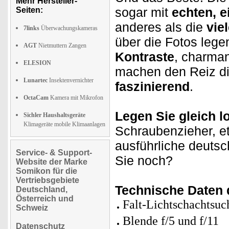
Mehr Hersteller-
sogar mit
echten, e
Seiten:
anderes als die
vie
7links
Überwachungskameras
über die Fotos lege
AGT
Nietmuttern Zangen
Kontraste
, charman
ELESION
machen den Reiz di
Lunartec
Insektenvernichter
faszinierend
.
OctaCam
Kamera mit Mikrofon
Legen Sie gleich l
Sichler Haushaltsgeräte
Klimageräte mobile Klimaanlagen
Schraubenzieher, e
ausführliche deutsc
Service- & Support-
Sie noch?
Website der Marke
Somikon für die
Vertriebsgebiete
Technische Daten 
Deutschland,
Österreich und
Falt-Lichtschachtsuc
Schweiz
Blende f/5 und f/11
Datenschutz