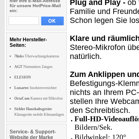
Plug and Play -
ob 
hier Ihre E-Mail-Adresse
für unsere HotPrice-Mail
Familie und Freund
ein:
Schon legen Sie los
Klare und räumlic
Mehr Hersteller-
Seiten:
Stereo-Mikrofon üb
natürlich.
7links
Überwachungskameras
AGT
Nietmuttern Zangen
Zum Anklippen und
ELESION
Befestigungs-Klem
Lunartec
Insektenvernichter
nichts an Ihrem PC-
OctaCam
Kamera mit Mikrofon
stellen Ihre Webca
den Schreibtisch.
Sichler Haushaltsgeräte
Klimageräte mobile Klimaanlagen
Full-HD-Videoauflö
Bildern/Sek.
Service- & Support-
Bildwinkel: 120°
Website der Marke