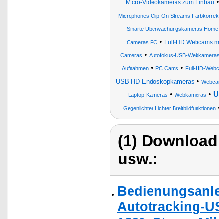
Micro-Videokameras zum Einbau
Microphones Clip-On Streams Farbkorrek
Smarte Überwachungskameras Home-O
•
Full-HD Webcams mit
Cameras PC
•
Cameras
Autofokus-USB-Webkamera
•
•
Aufnahmen
PC Cams
Full-HD-Web
•
USB-HD-Endoskopkameras
Webca
•
•
U
Laptop-Kameras
Webkameras
Gegenlichter Lichter Breitbildfunktionen
(1) Download
usw.:
Bedienungsanle
Autotracking-U