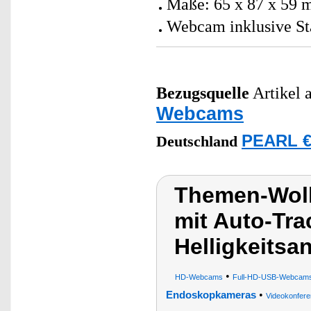
Maße: 65 x 87 x 59 
Webcam inklusive Sta
Bezugsquelle
Artikel a
Webcams
PEARL €
Deutschland
Themen-Wol
mit Auto-Tr
Helligkeits
•
HD-Webcams
Full-HD-USB-Webcam
•
Endoskopkameras
Videokonfer