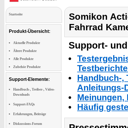
Somikon Acti
Startseite
Fahrrad Kam
Produkt-Übersicht:
Support- und
Aktuelle Produkte
Ältere Produkte
Testergebni
Alle Produkte
Testbericht
Zubehör Produkte
Handbuch-, T
Support-Elemente:
Anleitungs-
Handbuch-, Treiber-, Video-
Downloads
Meinungen, 
Support-FAQs
Häufig geste
Erfahrungen, Beiträge
Diskussions-Forum
Pressestimme