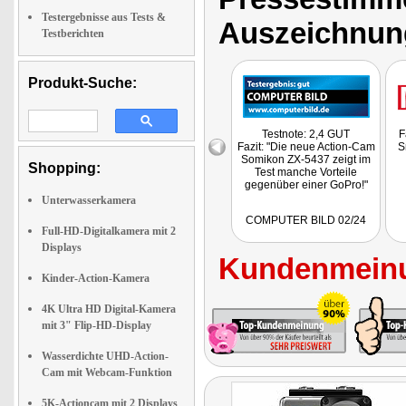
Testergebnisse aus Tests &
Auszeichnun
Testberichten
Produkt-Suche:
Testnote: 2,4 GUT
F
Fazit: "Die neue Action-Cam
S
Somikon ZX-5437 zeigt im
Shopping:
Test manche Vorteile
gegenüber einer GoPro!"
Unterwasserkamera
COMPUTER BILD 02/24
Full-HD-Digitalkamera mit 2
Displays
Kundenmeinu
Kinder-Action-Kamera
4K Ultra HD Digital-Kamera
mit 3" Flip-HD-Display
Wasserdichte UHD-Action-
Cam mit Webcam-Funktion
5K-Actioncam mit 2 Displays