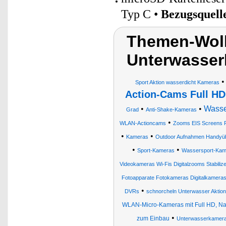
Typ C •
Bezugsquell
Themen-Wolk
Unterwasser
Sport Aktion wasserdicht Kameras
Action-Cams Full HD
•
•
Wasse
Grad
Anti-Shake-Kameras
•
WLAN-Actioncams
Zooms EIS Screens Fa
•
•
Kameras
Outdoor Aufnahmen Handyübe
•
•
Sport-Kameras
Wassersport-Kam
Videokameras Wi-Fis Digitalzooms Stabiliz
Fotoapparate Fotokameras Digitalkamera
•
DVRs
schnorcheln Unterwasser Aktion
WLAN-Micro-Kameras mit Full HD, N
•
zum Einbau
Unterwasserkameras