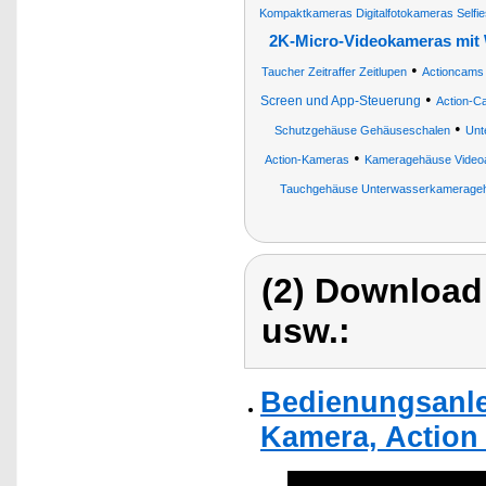
Kompaktkameras Digitalfotokameras Selfi
2K-Micro-Videokameras mit
•
Taucher Zeitraffer Zeitlupen
Actioncams
•
Screen und App-Steuerung
Action-C
•
Schutzgehäuse Gehäuseschalen
Unt
•
Action-Kameras
Kameragehäuse Videoa
Tauchgehäuse Unterwasserkamerage
(2) Download
usw.:
Bedienungsanle
Kamera, Action