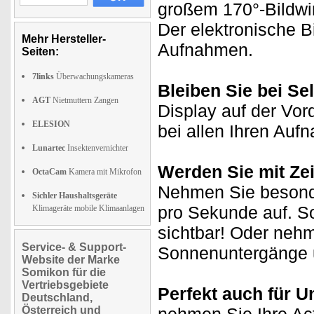
großem 170°-Bildwin
Der elektronische Bi
Mehr Hersteller-
Aufnahmen.
Seiten:
7links
Überwachungskameras
Bleiben Sie bei Sel
AGT
Nietmuttern Zangen
Display auf der Vor
ELESION
bei allen Ihren Auf
Lunartec
Insektenvernichter
Werden Sie mit Zei
OctaCam
Kamera mit Mikrofon
Nehmen Sie besonde
Sichler Haushaltsgeräte
pro Sekunde auf. So
Klimageräte mobile Klimaanlagen
sichtbar! Oder neh
Service- & Support-
Sonnenuntergänge u
Website der Marke
Somikon für die
Vertriebsgebiete
Perfekt auch für 
Deutschland,
Österreich und