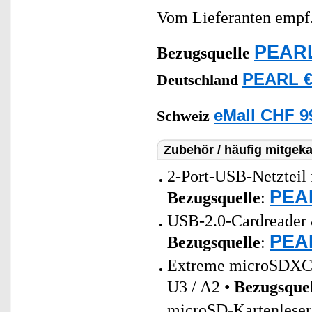
Vom Lieferanten emp
PEARL
Bezugsquelle
PEARL €
Deutschland
eMall CHF 9
Schweiz
Zubehör / häufig mitgeka
2-Port-USB-Netzteil 
PEAR
Bezugsquelle
:
USB-2.0-Cardreader 
PEAR
Bezugsquelle
:
Extreme microSDXC
U3 / A2 •
Bezugsquel
microSD-Kartenlese