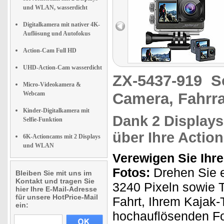
und WLAN, wasserdicht
Digitalkamera mit nativer 4K-
Auflösung und Autofokus
Action-Cam Full HD
UHD-Action-Cam wasserdicht
ZX-5437-919
S
Micro-Videokamera &
Webcam
Camera, Fahrr
Kinder-Digitalkamera mit
Dank 2 Displays
Selfie-Funktion
über Ihre Acti
6K-Actioncams mit 2 Displays
und WLAN
Verewigen Sie Ihr
Fotos:
Drehen Sie e
Bleiben Sie mit uns im
Kontakt und tragen Sie
3240 Pixeln sowie T
hier Ihre E-Mail-Adresse
für unsere HotPrice-Mail
Fahrt, Ihrem Kajak-T
ein:
hochauflösenden Fo