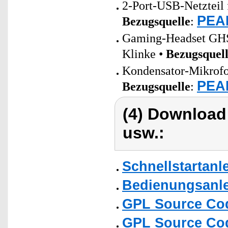
2-Port-USB-Netzteil 
PEAR
Bezugsquelle
:
Gaming-Headset GHS-
Klinke •
Bezugsquel
Kondensator-Mikrofo
PEAR
Bezugsquelle
:
(4) Download
usw.:
Schnellstartanl
Bedienungsanle
GPL Source Co
GPL Source Co