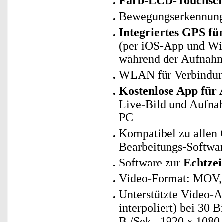
Farb-LCD-Touchsc
Bewegungserkennung
Integriertes GPS fü
(per iOS-App und Wi
während der Aufnah
WLAN für Verbindun
Kostenlose App für
Live-Bild und Aufna
PC
Kompatibel zu allen
Bearbeitungs-Softwa
Software zur
Echtze
Video-Format: MOV,
Unterstützte Video-
interpoliert) bei 30
B./Sek., 1920 x 1080