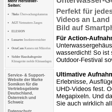
Unterwasser-G
Mehr Hersteller-
Seiten:
Perfekt für jed
7links
Überwachungskameras
Videos
an Land
AGT
Nietmuttern Zangen
Bild auf Smartp
ELESION
Für Action-Aufnah
Lunartec
Insektenvernichter
Unterwassergehäuse
OctaCam
Kamera mit Mikrofon
wasserdicht! So ist 
Sichler Haushaltsgeräte
Outdoor-Festival so
Klimageräte mobile Klimaanlagen
Ultimative Aufnah
Service- & Support-
Website der Marke
Erlebnisse, Ausflüg
Somikon für die
UHD-Videos fest. Od
Vertriebsgebiete
Deutschland,
Megapixeln. Und d
Österreich und
Sie auch wirklich al
Schweiz
Datenschutz