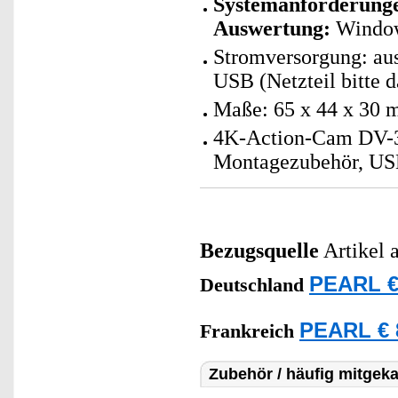
Systemanforderunge
Auswertung
:
Windows
Stromversorgung: aus
USB (Netzteil bitte d
Maße: 65 x 44 x 30 m
4K-Action-Cam DV-39
Montagezubehör, USB
Bezugsquelle
Artikel 
PEARL €
Deutschland
PEARL € 
Frankreich
Zubehör / häufig mitgeka