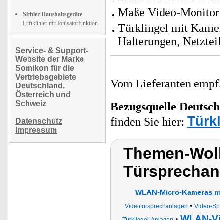
Maße Video-Monitor:
Sichler Haushaltsgeräte
Luftkühler mit Ionisatorfunktion
Türklingel mit Kame
Halterungen, Netztei
Service- & Support-
Website der Marke
Somikon für die
Vertriebsgebiete
Vom Lieferanten emp
Deutschland,
Österreich und
Schweiz
Bezugsquelle
Deutsch
Türk
finden Sie hier:
Datenschutz
Impressum
Themen-Wolk
Türsprechan
WLAN-Micro-Kameras mi
•
Videotürsprechanlagen
Video-Sp
WLAN-Vid
•
Türklingel-Anlagen