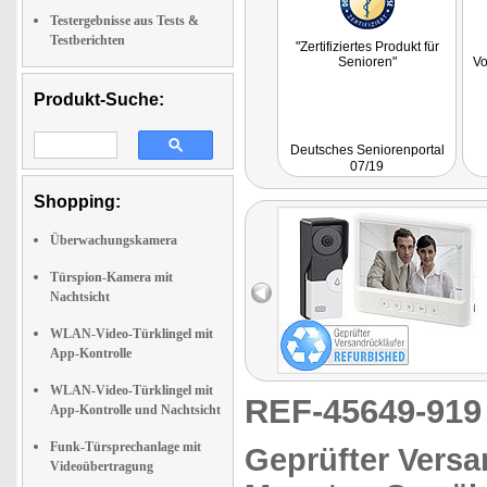
Testergebnisse aus Tests &
Testberichten
"Zertifiziertes Produkt für
Senioren"
Vo
Produkt-Suche:
Deutsches Seniorenportal
07/19
Shopping:
Überwachungskamera
Türspion-Kamera mit
Nachtsicht
WLAN-Video-Türklingel mit
App-Kontrolle
WLAN-Video-Türklingel mit
REF-45649-91
App-Kontrolle und Nachtsicht
Funk-Türsprechanlage mit
Geprüfter Versa
Videoübertragung