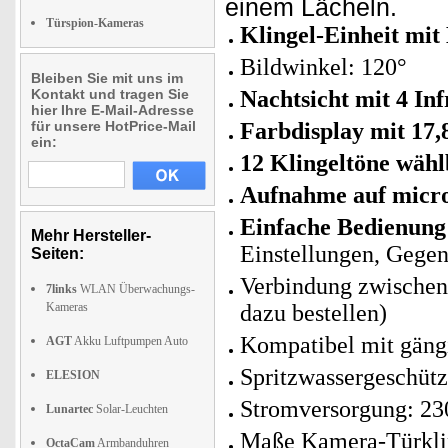
einem Lächeln.
Türspion-Kameras
Klingel-Einheit mi
Bildwinkel: 120°
Bleiben Sie mit uns im
Kontakt und tragen Sie
Nachtsicht mit 4 In
hier Ihre E-Mail-Adresse
für unsere HotPrice-Mail
Farbdisplay mit 17,
ein:
12 Klingeltöne wäh
Aufnahme auf micr
Einfache Bedienun
Mehr Hersteller-
Einstellungen, Gege
Seiten:
Verbindung zwischen
7links
WLAN Überwachungs-
Kameras
dazu bestellen)
Kompatibel mit gän
AGT
Akku Luftpumpen Auto
Spritzwassergeschütz
ELESION
Stromversorgung: 230
Lunartec
Solar-Leuchten
Maße Kamera-Türklin
OctaCam
Armbanduhren