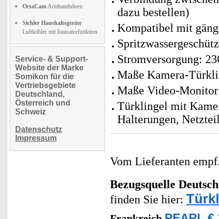
OctaCam
Armbanduhren
dazu bestellen)
Sichler Haushaltsgeräte
Kompatibel mit gän
Luftkühler mit Ionisatorfunktion
Spritzwassergeschütz
Stromversorgung: 230
Service- & Support-
Website der Marke
Maße Kamera-Türklin
Somikon für die
Vertriebsgebiete
Maße Video-Monitor:
Deutschland,
Österreich und
Türklingel mit Kame
Schweiz
Halterungen, Netztei
Datenschutz
Impressum
Vom Lieferanten emp
Bezugsquelle
Deutsch
Türk
finden Sie hier:
PEARL € 
Frankreich