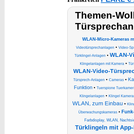
Themen-Wolk
Türsprechan
WLAN-Micro-Kameras mi
•
Videotürsprechanlagen
Video-Sp
WLAN-Vid
•
Türklingel-Anlagen
•
Klingelanlagen mit Kamera
Tür
WLAN-Video-Türsprec
•
•
Ka
Türsprech-Anlagen
Cameras
Funktion
•
Tuerspione Tuerkamera
•
Klingelanlagen
Klingel Kamera
WLAN, zum Einbau
•
Kli
•
Funk-
Überwachungskameras
Farbdisplay, WLAN, Nachtsi
Türklingeln mit App-