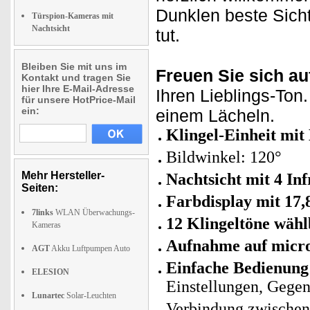
Dunklen beste Sicht
Türspion-Kameras mit
Nachtsicht
tut.
Bleiben Sie mit uns im
Freuen Sie sich au
Kontakt und tragen Sie
hier Ihre E-Mail-Adresse
Ihren Lieblings-Ton
für unsere HotPrice-Mail
ein:
einem Lächeln.
Klingel-Einheit mi
Bildwinkel: 120°
Mehr Hersteller-
Nachtsicht mit 4 In
Seiten:
Farbdisplay mit 17,
7links
WLAN Überwachungs-
12 Klingeltöne wäh
Kameras
Aufnahme auf micr
AGT
Akku Luftpumpen Auto
Einfache Bedienun
ELESION
Einstellungen, Gege
Lunartec
Solar-Leuchten
Verbindung zwischen