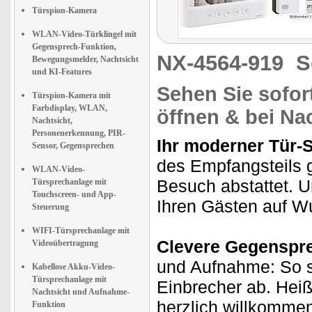
Türspion-Kamera
WLAN-Video-Türklingel mit
Gegensprech-Funktion,
NX-4564-919
S
Bewegungsmelder, Nachtsicht
und KI-Features
Sehen Sie sofort
Türspion-Kamera mit
Farbdisplay, WLAN,
öffnen & bei Na
Nachtsicht,
Personenerkennung, PIR-
Ihr moderner Tür-
Sensor, Gegensprechen
des Empfangsteils 
WLAN-Video-
Besuch abstattet. U
Türsprechanlage mit
Touchscreen- und App-
Ihren Gästen auf Wu
Steuerung
WIFI-Türsprechanlage mit
Clevere Gegenspr
Videoübertragung
und Aufnahme: So s
Kabellose Akku-Video-
Türsprechanlage mit
Einbrecher ab. Hei
Nachtsicht und Aufnahme-
herzlich willkomme
Funktion