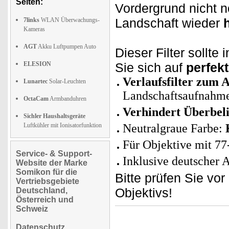
Seiten:
Vordergrund nicht 
Landschaft wieder
7links
WLAN Überwachungs-
Kameras
AGT
Akku Luftpumpen Auto
Dieser Filter sollte 
ELESION
Sie sich auf
perfekt
Verlaufsfilter zum 
Lunartec
Solar-Leuchten
Landschaftsaufnahm
OctaCam
Armbanduhren
Verhindert Überbel
Sichler Haushaltsgeräte
Luftkühler mit Ionisatorfunktion
Neutralgraue Farbe:
Für Objektive mit 7
Service- & Support-
Inklusive deutscher 
Website der Marke
Somikon für die
Bitte prüfen Sie v
Vertriebsgebiete
Objektivs!
Deutschland,
Österreich und
Schweiz
Datenschutz