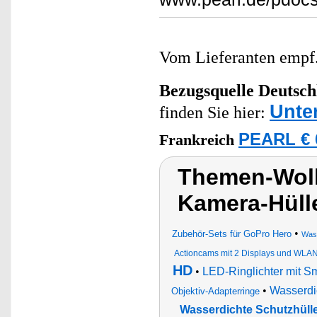
Vom Lieferanten emp
Bezugsquelle
Deutsch
Unte
finden Sie hier:
PEARL € 
Frankreich
Themen-Wolk
Kamera-Hüll
•
Zubehör-Sets für GoPro Hero
Wass
Actioncams mit 2 Displays und WLAN
HD
•
LED-Ringlichter mit S
•
Wasserdi
Objektiv-Adapterringe
Wasserdichte Schutzhüll