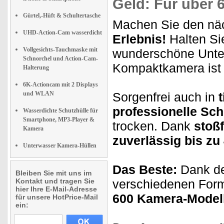
Geld: Für über 
Gürtel,-Hüft & Schultertasche
Machen Sie den nä
UHD-Action-Cam wasserdicht
Erlebnis!
Halten S
Vollgesichts-Tauchmaske mit
wunderschöne Unterw
Schnorchel und Action-Cam-
Kompaktkamera is
Halterung
6K-Actioncam mit 2 Displays
und WLAN
Sorgenfrei auch in
professionelle Sc
Wasserdichte Schutzhülle für
Smartphone, MP3-Player &
trocken. Dank
stoßf
Kamera
zuverlässig bis zu
Unterwasser Kamera-Hüllen
Das Beste:
Dank der
Bleiben Sie mit uns im
Kontakt und tragen Sie
verschiedenen For
hier Ihre E-Mail-Adresse
600 Kamera-Modell
für unsere HotPrice-Mail
ein: