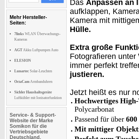
Das
Anpassen an I
aufklappen, Kamera 
Mehr Hersteller-
Kamera mit mittige
Seiten:
Hülle.
7links
WLAN Überwachungs-
Kameras
Extra große Funkt
AGT
Akku Luftpumpen Auto
Fotografieren unter
ELESION
immer perfekt treff
Lunartec
Solar-Leuchten
justieren.
OctaCam
Armbanduhren
Jetzt heißt es nur 
Sichler Haushaltsgeräte
Luftkühler mit Ionisatorfunktion
Hochwertiges High
Polycarbonat
Service- & Support-
Passend für über
600
Website der Marke
Somikon für die
Mit mittiger Objek
Vertriebsgebiete
Deutschland,