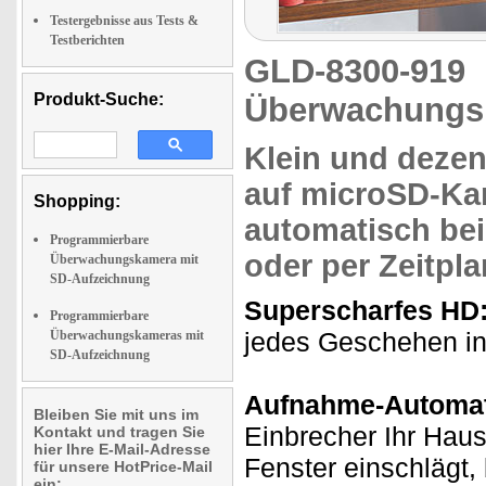
Testergebnisse aus Tests &
Testberichten
GLD-8300-919
Produkt-Suche:
Überwachungs
Klein und dezent
auf microSD-Ka
Shopping:
automatisch
bei
Programmierbare
oder per
Zeitpla
Überwachungskamera mit
SD-Aufzeichnung
Superscharfes HD
Programmierbare
jedes Geschehen in
Überwachungskameras mit
SD-Aufzeichnung
Aufnahme-Automat
Bleiben Sie mit uns im
Einbrecher Ihr Haus 
Kontakt und tragen Sie
hier Ihre E-Mail-Adresse
Fenster einschlägt
für unsere HotPrice-Mail
ein: