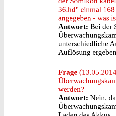
der Somikon kabe
36.hd" einmal 168
angegeben - was ist
Antwort:
Bei der 
Überwachungskame
unterschiedliche A
Auflösung ergeben
Frage
(13.05.2014
Überwachungskamer
werden?
Antwort:
Nein, da
Überwachungskame
Laden des Akkus.