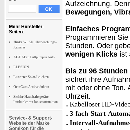
Aufzeichnung. Denn 
Bewegungen, Vibr
Mehr Hersteller-
Einfaches Progra
Seiten:
Programmieren Sie 
7links
WLAN Überwachungs-
Stunden. Oder geben
Kameras
wenigen Klicks
ist 
AGT
Akku Luftpumpen Auto
ELESION
Bis zu 96 Stunden 
Lunartec
Solar-Leuchten
sichert ihre Aufnah
mit oder ohne Ton.
OctaCam
Armbanduhren
Uhrzeit.
Sichler Haushaltsgeräte
Luftkühler mit Ionisatorfunktion
Kabelloser HD-Video
3-fach-Start-Autom
Service- & Support-
Intervall-Aufnahme
Website der Marke
Somikon für die