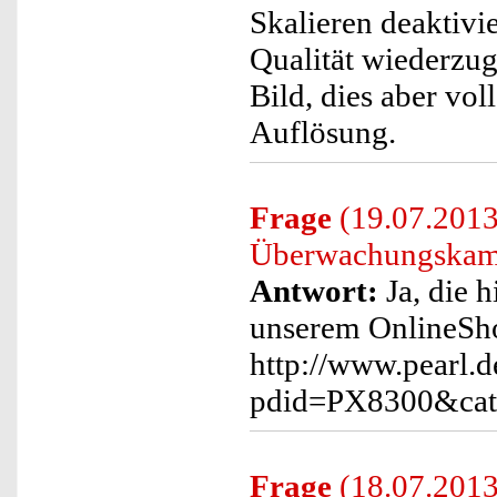
Skalieren deaktivi
Qualität wiederzug
Bild, dies aber vol
Auflösung.
Frage
(19.07.2013
Überwachungskame
Antwort:
Ja, die h
unserem OnlineSho
http://www.pearl.d
pdid=PX8300&cat
Frage
(18.07.2013