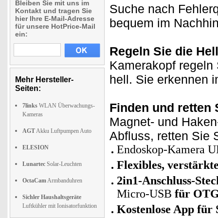
Bleiben Sie mit uns im
Suche nach Fehlerq
Kontakt und tragen Sie
hier Ihre E-Mail-Adresse
bequem im Nachhin
für unsere HotPrice-Mail
ein:
Regeln Sie die Hel
Kamerakopf regeln S
hell. Sie erkennen 
Mehr Hersteller-
Seiten:
Finden und retten 
7links
WLAN Überwachungs-
Kameras
Magnet- und Haken-
AGT
Akku Luftpumpen Auto
Abfluss, retten Sie
Endoskop-Kamera U
ELESION
F
lexibles, verstärk
Lunartec
Solar-Leuchten
2in1-Anschluss-Stec
OctaCam
Armbanduhren
Micro-USB
für OTG
Sichler Haushaltsgeräte
Luftkühler mit Ionisatorfunktion
Kostenlose App für