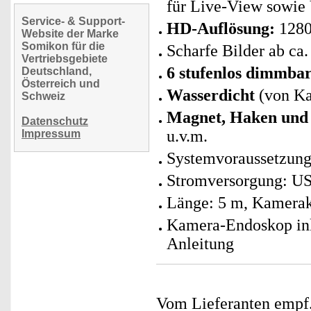
für Live-View sowie
Service- & Support-
HD-Auflösung:
1280
Website der Marke
Somikon für die
Scharfe Bilder ab ca
Vertriebsgebiete
6 stufenlos dimmba
Deutschland,
Österreich und
Wasserdicht
(von Ka
Schweiz
Magnet, Haken und 
Datenschutz
u.v.m.
Impressum
Systemvoraussetzung
Stromversorgung: US
Länge: 5 m, Kamerak
Kamera-Endoskop ink
Anleitung
Vom Lieferanten emp