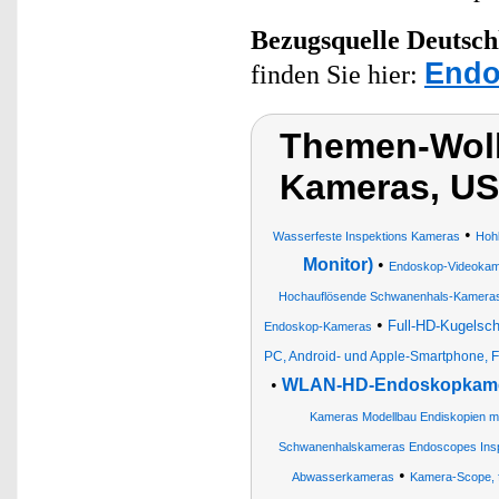
Bezugsquelle
Deutsch
Endo
finden Sie hier:
Themen-Wol
Kameras, U
•
Wasserfeste Inspektions Kameras
Hoh
Monitor)
•
Endoskop-Videokame
Hochauflösende Schwanenhals-Kamera
•
Full-HD-Kugelsc
Endoskop-Kameras
PC, Android- und Apple-Smartphone, F
•
WLAN-HD-Endoskopkamera
Kameras Modellbau Endiskopien 
Schwanenhalskameras Endoscopes Insp
•
Abwasserkameras
Kamera-Scope, f