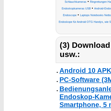
•
Schlauchkameras
Ringrettungen H
•
Endoskopkameras USB
Android-Endo
•
Endoscope
Laptops Notebooks Netbo
Endoskope für Android OTG Handys, wie S
(3) Download
usw.:
Android 10 AP
PC-Software (3
Bedienungsanle
Endoskop-Kame
Smartphone, 5 m