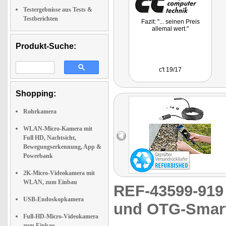
Testergebnisse aus Tests &
Testberichten
Fazit: "... seinen Preis
allemal wert."
Produkt-Suche:
c't 19/17
Shopping:
Rohrkamera
WLAN-Micro-Kamera mit
Full HD, Nachtsicht,
Bewegungserkennung, App &
Powerbank
2K-Micro-Videokamera mit
WLAN, zum Einbau
REF-43599-91
USB-Endoskopkamera
und OTG-Smar
Full-HD-Micro-Videokamera
zum Einbau