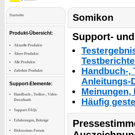
Somikon
Startseite
Produkt-Übersicht:
Support- und
Aktuelle Produkte
Testergebni
Ältere Produkte
Testbericht
Alle Produkte
Handbuch-, T
Zubehör Produkte
Anleitungs-
Support-Elemente:
Meinungen, 
Handbuch-, Treiber-, Video-
Häufig geste
Downloads
Support-FAQs
Pressestimme
Erfahrungen, Beiträge
Diskussions-Forum
Auszeichnun