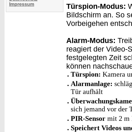
Impressum
Türspion-Modus:
W
Bildschirm an. So s
Vorbeigehen entsche
Alarm-Modus:
Trei
reagiert der Video
festgelegten Zeit s
können nachschauen
Türspion:
Kamera un
Alarmanlage:
schläg
Tür aufhält
Überwachungskame
sich jemand vor der 
PIR-Sensor
mit 2 m 
Speichert Videos un