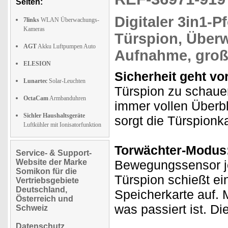
Seiten:
Digitaler 3in1-P
7links
WLAN Überwachungs-
Kameras
Türspion, Übe
AGT
Akku Luftpumpen Auto
Aufnahme, groß
ELESION
Sicherheit geht vor
Lunartec
Solar-Leuchten
Türspion zu schauen
OctaCam
Armbanduhren
immer vollen Überbli
Sichler Haushaltsgeräte
sorgt die Türspionk
Luftkühler mit Ionisatorfunktion
Torwächter-Modus
Service- & Support-
Website der Marke
Bewegungssensor je
Somikon für die
Türspion schießt ei
Vertriebsgebiete
Deutschland,
Speicherkarte auf. 
Österreich und
was passiert ist. 
Schweiz
Datenschutz