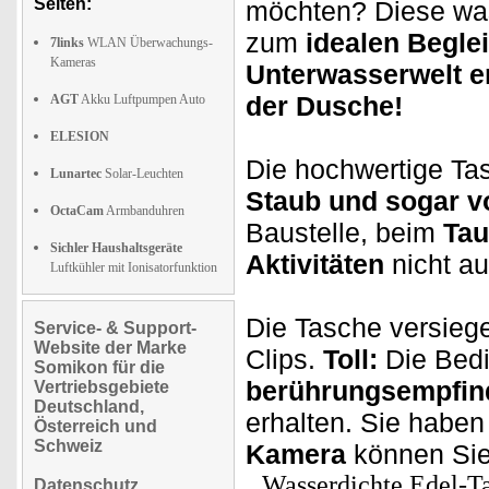
Seiten:
möchten? Diese was
zum
idealen Beglei
7links
WLAN Überwachungs-
Kameras
Unterwasserwelt e
der Dusche!
AGT
Akku Luftpumpen Auto
ELESION
Die hochwertige Ta
Lunartec
Solar-Leuchten
Staub und sogar v
OctaCam
Armbanduhren
Baustelle, beim
Tau
Sichler Haushaltsgeräte
Aktivitäten
nicht au
Luftkühler mit Ionisatorfunktion
Die Tasche versieg
Service- & Support-
Website der Marke
Clips.
Toll:
Die Bedi
Somikon für die
berührungsempfindl
Vertriebsgebiete
Deutschland,
erhalten. Sie haben
Österreich und
Schweiz
Kamera
können Sie
Wasserdichte Edel-T
Datenschutz