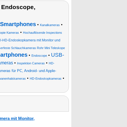
 Endoscope,
-Smartphones
•
•
Kanalkameras
•
kopie Kameras
Hochauflösende Inspections
ll-HD-Endoskopkamera mit Monitor und
serfeste Schlauchkameras Rohr Mini Teleskope
artphones
USB-
•
•
Endoscope
ameras
•
•
Inspektion Cameras
HD-
ras für PC, Android- und Apple-
•
•
wanenhalskameras
HD-Endoskopkameras
era mit Monitor,