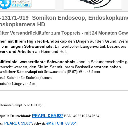
-13171-919
Somikon Endoscop, Endoskopkamer
oskopkamera HD
fter Versandrückläufer zum Toppreis - mit 24 Monaten Gew
ehen
mit Ihrem HighTech-Endoskop
den Dingen auf den Grund. Wenn d
n
5 m langen Schwanenhals.
Ein wertvoller Längenvorteil, besonders
erk und Arbeiten
an Heim und Hof.
ollflexible, wasserdichte Schwanenhals
kann in Sekundenschnelle 
auscht werden, den Sie im Set mit Ihrem Basisteil erworben haben.
serdichter Kamerakopf
mit Schwanenhals (IP 67): Ø nur 8,2 mm
sel-Zubehör für Endoskopkamera
ntische Länge von 5 m
eferanten empf. VK:
€ 119,90
PEARL € 59,83*
quelle
Deutschland
:
EAN:
4022107347624
PEARL € 59,83*
eMall CHF 69.95*
ich
;
Schweiz