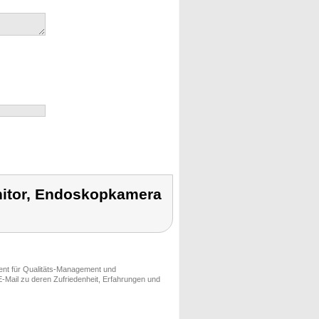
itor, Endoskopkamera
ment für Qualitäts-Management und
-Mail zu deren Zufriedenheit, Erfahrungen und