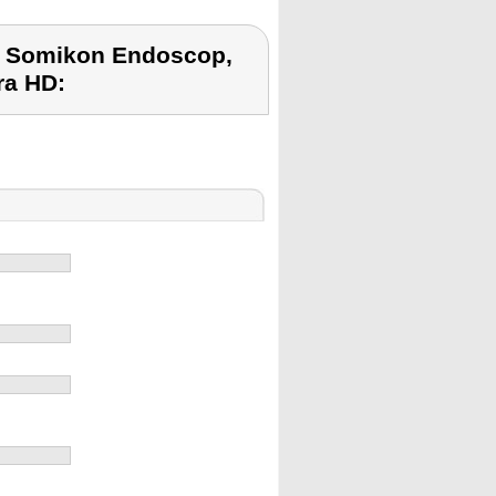
t Somikon Endoscop,
ra HD: