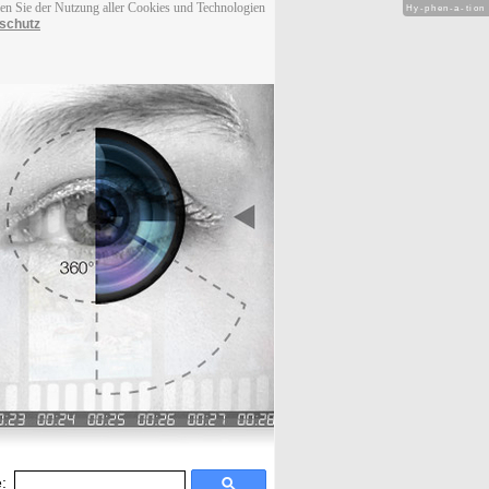
men Sie der Nutzung aller Cookies und Technologien
Hy-phen-a-tion
schutz
: