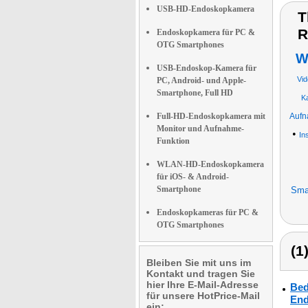
USB-HD-Endoskopkamera
T
R
Endoskopkamera für PC &
OTG Smartphones
W
USB-Endoskop-Kamera für
Vi
PC, Android- und Apple-
Smartphone, Full HD
K
Full-HD-Endoskopkamera mit
Aufn
Monitor und Aufnahme-
•
In
Funktion
WLAN-HD-Endoskopkamera
für iOS- & Android-
Smartphone
Sma
Endoskopkameras für PC &
OTG Smartphones
(1
Bleiben Sie mit uns im
Kontakt und tragen Sie
hier Ihre E-Mail-Adresse
Bed
für unsere HotPrice-Mail
End
ein: