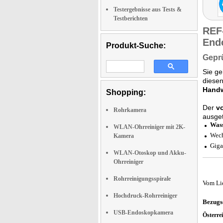
Testergebnisse aus Tests &
Testberichten
REF
End
Produkt-Suche:
Geprü
Sie g
diese
Handw
Shopping:
Der
v
Rohrkamera
ausget
Was
WLAN-Ohrreiniger mit 2K-
Wech
Kamera
Giga
WLAN-Otoskop und Akku-
Ohrreiniger
Rohrreinigungsspirale
Vom Li
Hochdruck-Rohrreiniger
Bezugs
USB-Endoskopkamera
Österre