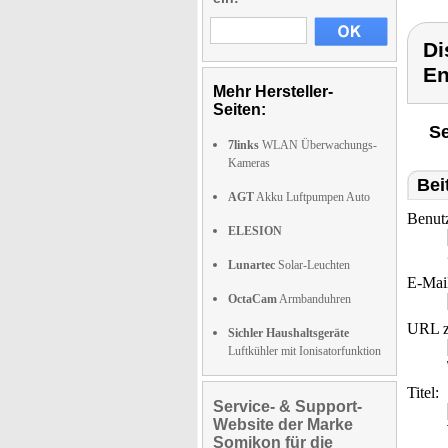
Di
En
Mehr Hersteller-
Seiten:
Se
7links
WLAN Überwachungs-
Kameras
Bei
AGT
Akku Luftpumpen Auto
Benut
ELESION
Lunartec
Solar-Leuchten
E-Mai
OctaCam
Armbanduhren
URL z
Sichler Haushaltsgeräte
Luftkühler mit Ionisatorfunktion
Titel:
Service- & Support-
Website der Marke
Somikon für die