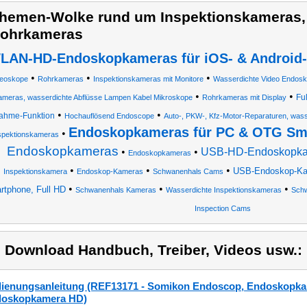
hemen-Wolke rund um Inspektionskameras,
ohrkameras
LAN-HD-Endoskopkameras für iOS- & Android
•
•
•
deoskope
Rohrkameras
Inspektionskameras mit Monitore
Wasserdichte Video Endos
•
•
Fu
ameras, wasserdichte Abflüsse Lampen Kabel Mikroskope
Rohrkameras mit Display
•
•
ahme-Funktion
Hochauflösend Endoscope
Auto-, PKW-, Kfz-Motor-Reparaturen, was
Endoskopkameras für PC & OTG Sm
•
spektionskameras
Endoskopkameras
•
•
USB-HD-Endoskopk
Endoskopkameras
•
•
•
USB-Endoskop-Kame
Inspektionskamera
Endoskop-Kameras
Schwanenhals Cams
•
•
•
rtphone, Full HD
Schwanenhals Kameras
Wasserdichte Inspektionskameras
Sch
Inspection Cams
) Download Handbuch, Treiber, Videos usw.:
ienungsanleitung (REF13171 - Somikon Endoscop, Endoskopkam
oskopkamera HD)