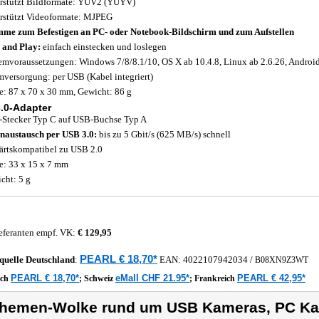
rstützt Bildformate: YUV2 (YUYV)
rstützt Videoformate: MJPEG
me zum Befestigen an PC- oder Notebook-Bildschirm und zum Aufstellen
 and Play:
einfach einstecken und loslegen
emvoraussetzungen: Windows 7/8/8.1/10, OS X ab 10.4.8, Linux ab 2.6.26, Android
mversorgung: per USB (Kabel integriert)
: 87 x 70 x 30 mm, Gewicht: 86 g
.0-Adapter
Stecker Typ C auf USB-Buchse Typ A
naustausch per USB 3.0:
bis zu 5 Gbit/s (625 MB/s) schnell
rtskompatibel zu USB 2.0
: 33 x 15 x 7 mm
cht: 5 g
eferanten empf. VK:
€ 129,95
PEARL € 18,70*
quelle
Deutschland
:
EAN:
4022107942034
/
B08XN9Z3WT
PEARL € 18,70*
eMall CHF 21.95*
PEARL € 42,95*
ich
;
Schweiz
;
Frankreich
hemen-Wolke rund um USB Kameras, PC Ka