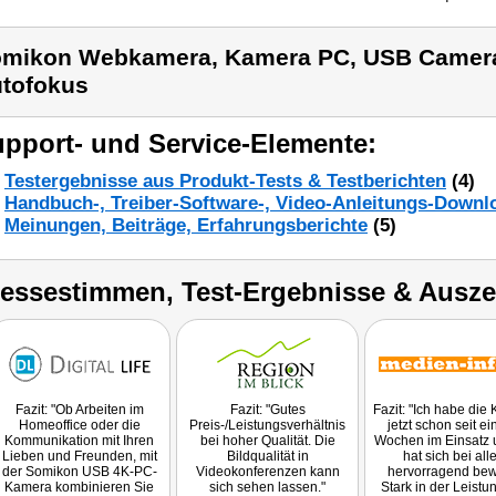
mikon Webkamera, Kamera PC, USB Camer
tofokus
pport- und Service-Elemente:
Testergebnisse aus Produkt-Tests & Testberichten
(4)
Handbuch-, Treiber-Software-, Video-Anleitungs-Downl
Meinungen, Beiträge, Erfahrungsberichte
(5)
ressestimmen, Test-Ergebnisse & Ausz
Fazit: "Ob Arbeiten im
Fazit: "Gutes
Fazit: "Ich habe die
Homeoffice oder die
Preis-/Leistungsverhältnis
jetzt schon seit ei
Kommunikation mit Ihren
bei hoher Qualität. Die
Wochen im Einsatz 
Lieben und Freunden, mit
Bildqualität in
hat sich bei al
der Somikon USB 4K-PC-
Videokonferenzen kann
hervorragend bew
Kamera kombinieren Sie
sich sehen lassen."
Stark in der Leistu