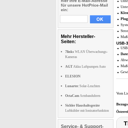
hier Ihre E-Mail-Adresse
Unte
für unsere HotPrice-Mail
Unte
ein:
Klem
Plug
Syst
Stro
Mehr Hersteller-
Maße
Seiten:
USB-3
USB-
7links
WLAN Überwachungs-
Date
Kameras
Abwä
Maße
AGT
Akku Luftpumpen Auto
Gewi
ELESION
Lunartec
Solar-Leuchten
Vom Li
OctaCam
Armbanduhren
Bezugs
Sichler Haushaltsgeräte
Luftkühler mit Ionisatorfunktion
Österre
T
Service- & Support-