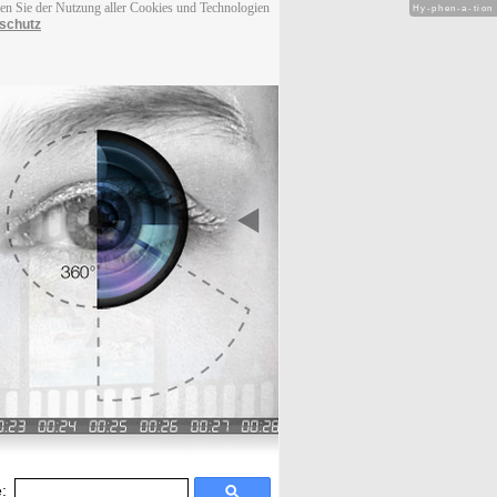
men Sie der Nutzung aller Cookies und Technologien
Hy-phen-a-tion
schutz
: