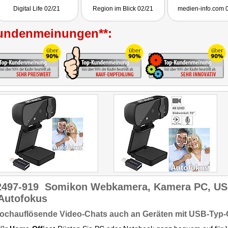
Bild und Ton in Perfektion
Getestet wurde PX-2489.
stark im Preis.
Digital Life 02/21
Region im Blick 02/21
medien-info.com 
mit dem erwünschten
Getestet wurde PX
Schutz Ihrer Privatsphäre."
undenmeinungen**:
2497-919
Somikon Webkamera, Kamera PC, U
 Autofokus
hochauflösende Video-Chats auch an Geräten mit USB-Typ