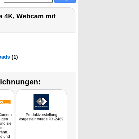
a 4K, Webcam mit
oads
(1)
eichnungen:
 Kamera
Produktvorstellung
nigen
Vorgestellt wurde PX-2489.
und sie
lem
ährt.
ng und