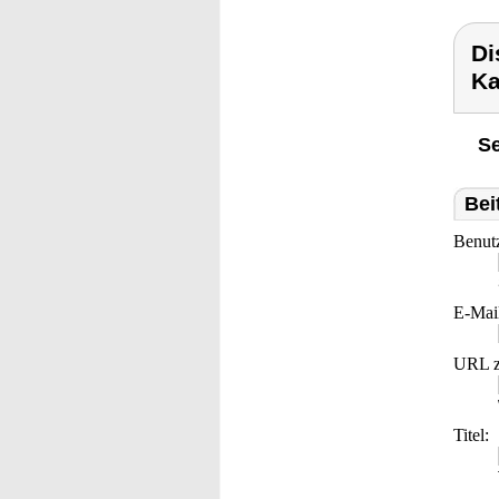
Di
Ka
Se
Bei
Benut
E-Mai
URL z
Titel: