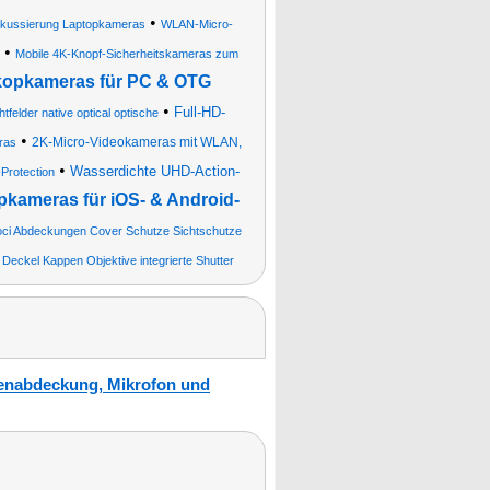
•
okussierung Laptopkameras
WLAN-Micro-
•
Mobile 4K-Knopf-Sicherheitskameras zum
opkameras für PC & OTG
•
Full-HD-
elder native optical optische
•
2K-Micro-Videokameras mit WLAN,
ras
•
Wasserdichte UHD-Action-
Protection
ameras für iOS- & Android-
Foci Abdeckungen Cover Schutze Sichtschutze
 Deckel Kappen Objektive integrierte Shutter
enabdeckung, Mikrofon und