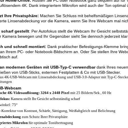
für Home-Office:
Rüsten Sie PC oder Notebook ganz bequem auf für Vi
flösendem 4K. Dank integriertem Mikrofon wird auch der Ton optimal 
t Ihre Privatsphäre:
Machen Sie Schluss mit behelfsmäßigen Linsena
ierte Linsenabdeckung vor die Kamera, wenn Sie Ihre Webcam mal nic
scharf gestellt
: Per Autofokus stellt die Webcam Ihr Gesicht selbststä
r Kamera bewegen und Ihr Gegenüber sieht Sie dennoch jederzeit klar 
ch und schnell montiert:
Dank praktischer Befestigungs-Klemme brin
 an Ihrem PC- oder Notebook-Bildschirm an. Oder Sie stellen Ihre Web
btisch auf.
an modernen Geräten mit USB-Typ-C verwendbar
dank Ihres neuen
ießen von USB-Sticks, externen Festplatten & Co mit USB-Stecker.
aus 4K-USB-Webcam mit Linsenabdeckung und USB-3.0-Adapter mit Typ-C-Stecker
itungen
SB-Webcam
sche 4K-Videoauflösung: 3264 x 2448 Pixel
mit 25 Bildern/Sek., 60 Hz
fokus:
Kamera stellt Ihr Gesicht selbstständig scharf
winkel: 75°
-Korrektur von Kontrast, Schärfe, Sättigung, Weißabgleich und Belichtung
senabdeckung
zum Schutz Ihrer Privatsphäre
griertes Mikrofon
für optimale Tonübertragung