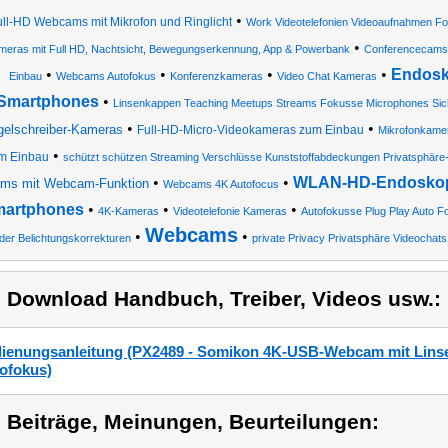
•
ull-HD Webcams mit Mikrofon und Ringlicht
Work Videotelefonien Videoaufnahmen F
•
meras mit Full HD, Nachtsicht, Bewegungserkennung, App & Powerbank
Conferencecams
•
•
•
•
Endosk
Einbau
Webcams Autofokus
Konferenzkameras
Video Chat Kameras
Smartphones
•
Linsenkappen Teaching Meetups Streams Fokusse Microphones Sichtf
•
•
gelschreiber-Kameras
Full-HD-Micro-Videokameras zum Einbau
Mikrofonkame
•
m Einbau
schützt schützen Streaming Verschlüsse Kunststoffabdeckungen Privatsphäre-
•
•
WLAN-HD-Endoskopk
ms mit Webcam-Funktion
Webcams 4K Autofocus
artphones
•
•
•
4K-Kameras
Videotelefonie Kameras
Autofokusse Plug Play Auto 
Webcams
•
•
ider Belichtungskorrekturen
private Privacy Privatsphäre Videochats
) Download Handbuch, Treiber, Videos usw.:
ienungsanleitung (PX2489 - Somikon 4K-USB-Webcam mit Lins
ofokus)
) Beiträge, Meinungen, Beurteilungen: