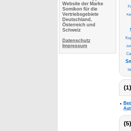
Website der Marke
F
Somikon für die
Vertriebsgebiete
Ka
Deutschland,
Österreich und
Schweiz
Ku
Datenschutz
Impressum
zu
Ca
Sm
Sl
(1
Bed
Aut
(5