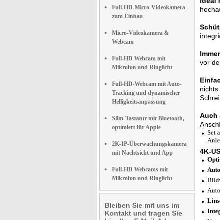
Ideal 
Full-HD-Micro-Videokamera
hochau
zum Einbau
Schütz
Micro-Videokamera &
integr
Webcam
Immer 
Full-HD Webcam mit
vor de
Mikrofon und Ringlicht
Einfa
Full-HD-Webcam mit Auto-
nichts
Tracking und dynamischer
Schrei
Helligkeitsanpassung
Auch 
Slim-Tastatur mit Bluetooth,
Anschl
optimiert für Apple
Set 
Anle
2K-IP-Überwachungskamera
4K-U
mit Nachtsicht und App
Opti
Full-HD Webcams mit
Auto
Mikrofon und Ringlicht
Bild
Auto
Lin
Bleiben Sie mit uns im
Inte
Kontakt und tragen Sie