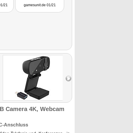
"
01/21
gamesunit.de 01/21
-2489.
SB Camera 4K, Webcam
-C-Anschluss