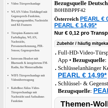
Bezugsquelle
Deutsch
Video-Türsprechanlage
B0HBBPPF42
WLAN-Video-Türklingel mit
Gegensprech-Funktion,
PEARL € 0
Österreich
Bewegungsmelder, Nachtsicht
PEARL € 14,95*
und KI-Features
Nur € 0,12 pro Trans
Türspion-Kamera mit
Farbdisplay, WLAN,
Nachtsicht,
Zubehör / häufig mitgeka
Personenerkennung, PIR-
Sensor, Gegensprechen
Full-HD-Video-Türsp
Intercom-Headset mit
App •
Bezugsquelle
:
Bluetooth & integriertem FM-
Schlüsselanhänger K
Radio, für Motorradhelm
PEARL € 14,99*
WIFI-Türsprechanlage mit
Videoübertragung
Schlüssel- & Gegenst
Kabellose Akku-Video-
PEAR
Bezugsquelle
:
Türsprechanlage mit
Nachtsicht und Aufnahme-
Funktion
Themen-Wolk