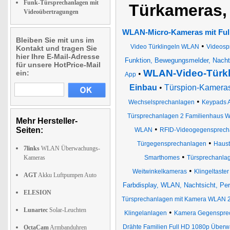
Funk-Türsprechanlagen mit
Türkameras, 
Videoübertragungen
WLAN-Micro-Kameras mit Ful
Bleiben Sie mit uns im
•
Video Türklingeln WLAN
Videosp
Kontakt und tragen Sie
hier Ihre E-Mail-Adresse
Funktion, Bewegungsmelder, Nachts
für unsere HotPrice-Mail
WLAN-Video-Türkli
ein:
•
App
Einbau
•
Türspion-Kamera
•
Wechselsprechanlagen
Keypads A
Türsprechanlagen 2 Familienhaus 
Mehr Hersteller-
•
Seiten:
WLAN
RFID-Videogegensprech
•
Türgegensprechanlagen
Haust
7links
WLAN Überwachungs-
•
Kameras
Smarthomes
Türsprechanla
•
Weitwinkelkameras
Klingeltast
AGT
Akku Luftpumpen Auto
Farbdisplay, WLAN, Nachtsicht, P
ELESION
Türsprechanlagen mit Kamera WLAN 2
Lunartec
Solar-Leuchten
•
Klingelanlagen
Kamera Gegenspre
Drähte Familien Full HD 1080p Über
OctaCam
Armbanduhren