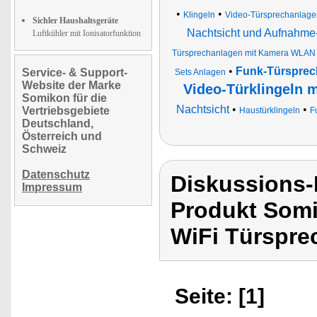
•
•
Klingeln
Video-Türsprechanlage
Sichler Haushaltsgeräte
Nachtsicht und Aufnahme
Luftkühler mit Ionisatorfunktion
Türsprechanlagen mit Kamera WLAN
•
Funk-Türsprec
Service- & Support-
Sets Anlagen
Website der Marke
Video-Türklingeln m
Somikon für die
Nachtsicht
•
•
Vertriebsgebiete
Haustürklingeln
F
Deutschland,
Österreich und
Schweiz
Datenschutz
Diskussions
Impressum
Produkt Somi
WiFi Türspre
Seite: [1]