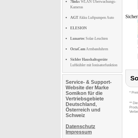
7links
WLAN Überwachungs-
Kameras
Sicher
AGT
Akku Luftpumpen Auto
ELESION
Lunartec
Solar-Leuchten
OctaCam
Armbanduhren
Sichler Haushaltsgeräte
Luftkühler mit Ionisatorfunktion
S
Service- & Support-
Website der Marke
Somikon für die
* Pre
Vertriebsgebiete
** Di
Deutschland,
Produ
Österreich und
Verbe
Schweiz
Datenschutz
Impressum