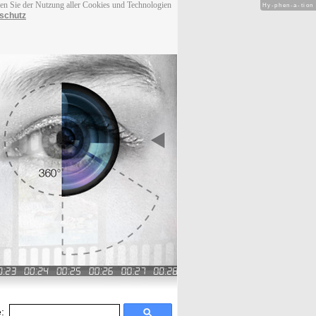
men Sie der Nutzung aller Cookies und Technologien
Hy-phen-a-tion
schutz
: