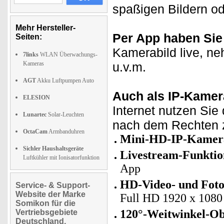
spaßigen Bildern od
Mehr Hersteller-
Per App haben Sie 
Seiten:
Kamerabild live, ne
7links
WLAN Überwachungs-
Kameras
u.v.m.
AGT
Akku Luftpumpen Auto
Auch als IP-Kamer
ELESION
Internet nutzen Sie
Lunartec
Solar-Leuchten
nach dem Rechten 
OctaCam
Armbanduhren
Mini-HD-IP-Kamera 
Sichler Haushaltsgeräte
Livestream-Funktio
Luftkühler mit Ionisatorfunktion
App
HD-Video- und Foto
Service- & Support-
Website der Marke
Full HD 1920 x 1080 (
Somikon für die
120°-Weitwinkel-Ob
Vertriebsgebiete
Deutschland,