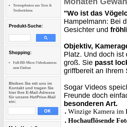
Monaten Gewähr
Testergebnisse aus Tests &
Testberichten
"Wo ist das Vögel
Hampelmann: Bei di
Produkt-Suche:
Gesichter und
fröh
Objektiv, Kamerag
Shopping:
Platz. Und doch ist
groß. Sie
passt loc
Full-HD-Micro-Videokameras
zum Einbau
griffbereit an Ihre
Bleiben Sie mit uns im
Sogar Videos speic
Kontakt und tragen Sie
hier Ihre E-Mail-Adresse
Freunde doch einf
für unsere HotPrice-Mail
ein:
besonderen Art.
Winzige Kamera im
Hochauflösende Fot