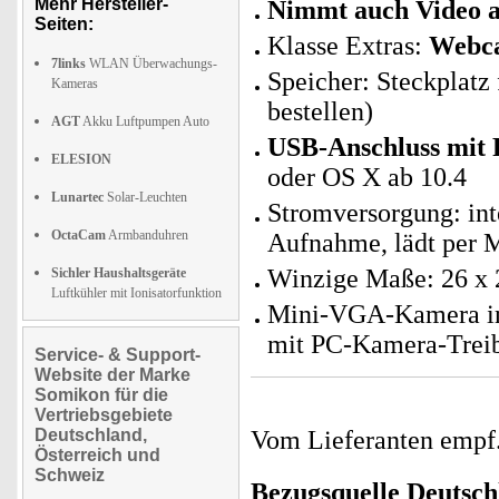
Mehr Hersteller-
Nimmt auch Video 
Seiten:
Klasse Extras:
Webc
7links
WLAN Überwachungs-
Speicher: Steckplatz
Kameras
bestellen)
AGT
Akku Luftpumpen Auto
USB-Anschluss mit 
ELESION
oder OS X ab 10.4
Lunartec
Solar-Leuchten
Stromversorgung: int
OctaCam
Armbanduhren
Aufnahme, lädt per
Winzige Maße: 26 x
Sichler Haushaltsgeräte
Luftkühler mit Ionisatorfunktion
Mini-VGA-Kamera in
mit PC-Kamera-Treib
Service- & Support-
Website der Marke
Somikon für die
Vertriebsgebiete
Deutschland,
Vom Lieferanten emp
Österreich und
Schweiz
Bezugsquelle
Deutsch