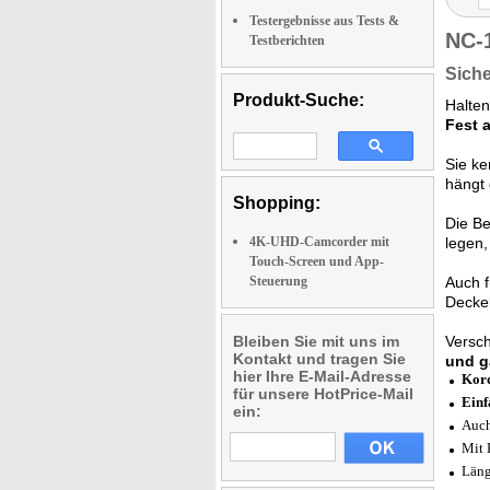
Testergebnisse aus Tests &
NC-
Testberichten
Siche
Produkt-Suche:
Halten
Fest 
Sie ke
hängt 
Shopping:
Die Be
4K-UHD-Camcorder mit
legen
Touch-Screen und App-
Steuerung
Auch 
Deckel
Bleiben Sie mit uns im
Versch
Kontakt und tragen Sie
und g
hier Ihre E-Mail-Adresse
Kord
für unsere HotPrice-Mail
Einf
ein:
Auch
Mit 
Läng