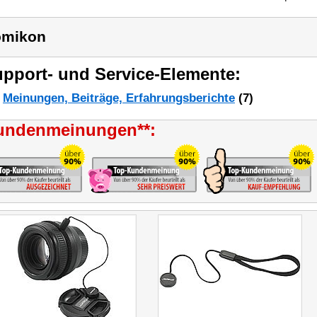
omikon
pport- und Service-Elemente:
Meinungen, Beiträge, Erfahrungsberichte
(7)
undenmeinungen**: