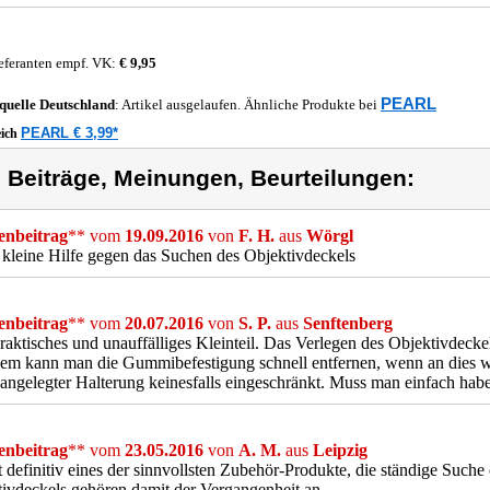
eferanten empf. VK:
€ 9,95
PEARL
quelle
Deutschland
: Artikel ausgelaufen. Ähnliche Produkte bei
PEARL € 3,99*
eich
) Beiträge, Meinungen, Beurteilungen:
nbeitrag
** vom
19.09.2016
von
F. H.
aus
Wörgl
e kleine Hilfe gegen das Suchen des Objektivdeckels
nbeitrag
** vom
20.07.2016
von
S. P.
aus
Senftenberg
raktisches und unauffälliges Kleinteil. Das Verlegen des Objektivdeckel
em kann man die Gummibefestigung schnell entfernen, wenn an dies wi
i angelegter Halterung keinesfalls eingeschränkt. Muss man einfach hab
nbeitrag
** vom
23.05.2016
von
A. M.
aus
Leipzig
t definitiv eines der sinnvollsten Zubehör-Produkte, die ständige Suche 
ivdeckels gehören damit der Vergangenheit an...