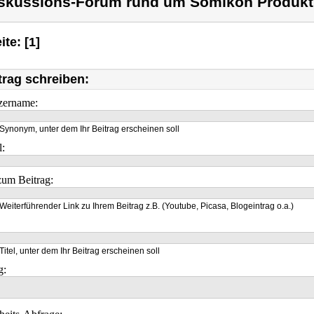
skussions-Forum rund um Somikon Produkt
ite: [1]
trag schreiben:
zername:
Synonym, unter dem Ihr Beitrag erscheinen soll
l:
um Beitrag:
Weiterführender Link zu Ihrem Beitrag z.B. (Youtube, Picasa, Blogeintrag o.a.)
Titel, unter dem Ihr Beitrag erscheinen soll
g: