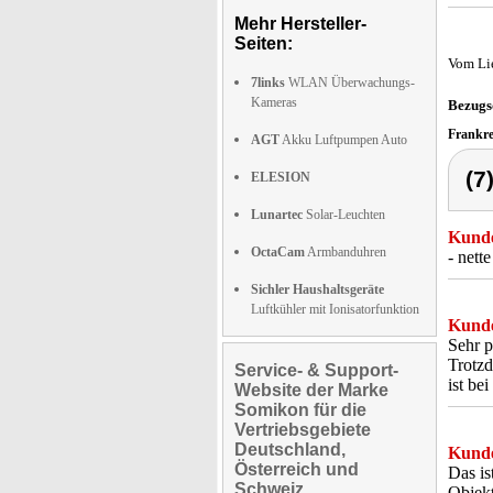
Mehr Hersteller-
Seiten:
Vom Li
7links
WLAN Überwachungs-
Kameras
Bezugs
Frankr
AGT
Akku Luftpumpen Auto
(7
ELESION
Lunartec
Solar-Leuchten
Kunde
OctaCam
Armbanduhren
- nett
Sichler Haushaltsgeräte
Luftkühler mit Ionisatorfunktion
Kunde
Sehr p
Trotzd
Service- & Support-
ist be
Website der Marke
Somikon für die
Vertriebsgebiete
Deutschland,
Kunde
Österreich und
Das is
Schweiz
Objekt