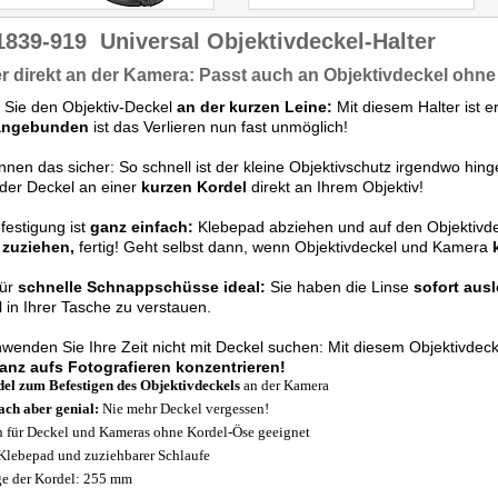
1839-919
Universal Objektivdeckel-Halter
r direkt an der Kamera: Passt auch an Objektivdeckel ohn
 Sie den Objektiv-Deckel
an der kurzen Leine:
Mit diesem Halter ist 
angebunden
ist das Verlieren nun fast unmöglich!
nnen das sicher: So schnell ist der kleine Objektivschutz irgendwo hin
der Deckel an einer
kurzen Kordel
direkt an Ihrem Objektiv!
festigung ist
ganz einfach:
Klebepad abziehen und auf den Objektivde
,
zuziehen,
fertig! Geht selbst
dann, wenn Objektivdeckel und Kamera
für
schnelle Schnappschüsse ideal:
Sie haben die Linse
sofort ausl
 in Ihrer Tasche zu verstauen.
wenden Sie Ihre Zeit nicht mit Deckel suchen: Mit diesem Objektivdeck
anz aufs Fotografieren konzentrieren!
el zum Befestigen des Objektivdeckels
an der Kamera
ach aber genial:
Nie mehr Deckel vergessen!
 für Deckel und Kameras ohne Kordel-Öse geeignet
Klebepad und zuziehbarer Schlaufe
e der Kordel: 255 mm