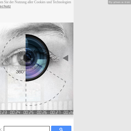
men Sie der Nutzung aller Cookies und Technologien
Hy-phen-a-tion
schutz
: