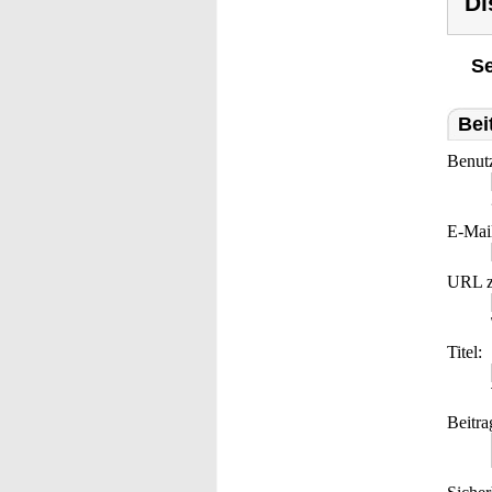
Di
Se
Bei
Benut
E-Mai
URL z
Titel:
Beitra