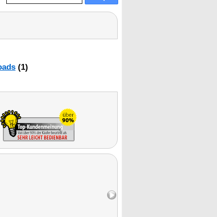
oads
(1)