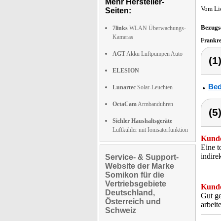
Mehr Hersteller-
Vom Li
Seiten:
Bezugs
7links
WLAN Überwachungs-
Kameras
Frankr
AGT
Akku Luftpumpen Auto
(1
ELESION
Bed
Lunartec
Solar-Leuchten
OctaCam
Armbanduhren
(5
Sichler Haushaltsgeräte
Luftkühler mit Ionisatorfunktion
Kunde
Eine t
indire
Service- & Support-
Website der Marke
Somikon für die
Vertriebsgebiete
Kunde
Deutschland,
Gut ge
Österreich und
arbeit
Schweiz