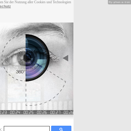
men Sie der Nutzung aller Cookies und Technologien
Hy-phen-a-tion
schutz
: