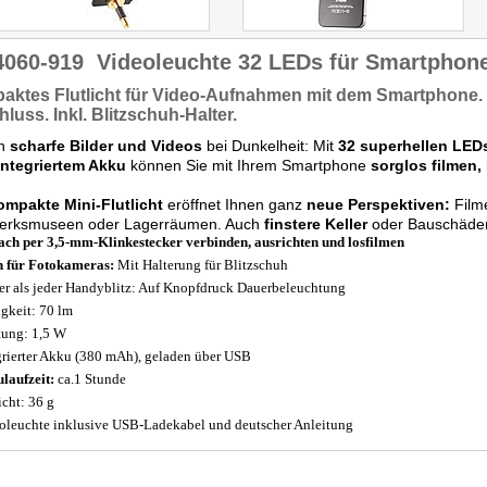
4060-919
Videoleuchte 32 LEDs für Smartphon
ktes Flutlicht
für Video-Aufnahmen mit dem Smartphone. 
hluss.
Inkl.
Blitzschuh-Halter.
ch
scharfe Bilder und Videos
bei Dunkelheit: Mit
32 superhellen LED
integriertem Akku
können Sie mit Ihrem Smartphone
sorglos filmen,
ompakte Mini-Flutlicht
eröffnet Ihnen ganz
neue Perspektiven:
Filme
erksmuseen oder Lagerräumen. Auch
finstere Keller
oder Bauschäden r
ach per 3,5-mm-Klinkestecker verbinden, ausrichten und losfilmen
 für Fotokameras:
Mit Halterung für Blitzschuh
er als jeder Handyblitz: Auf Knopfdruck Dauerbeleuchtung
igkeit: 70 lm
tung: 1,5 W
grierter Akku (380 mAh), geladen über USB
laufzeit:
ca.1 Stunde
cht: 36 g
oleuchte inklusive USB-Ladekabel und deutscher Anleitung