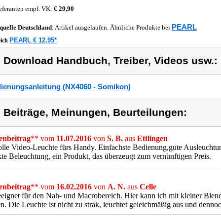
eferanten empf. VK:
€ 29,90
PEARL
quelle
Deutschland
: Artikel ausgelaufen. Ähnliche Produkte bei
PEARL € 12,95*
eich
) Download Handbuch, Treiber, Videos usw.:
ienungsanleitung (NX4060 - Somikon)
) Beiträge, Meinungen, Beurteilungen:
nbeitrag
** vom
11.07.2016
von
S. B.
aus
Ettlingen
olle Video-Leuchte fürs Handy. Einfachste Bedienung,gute Ausleucht
kte Beleuchtung, ein Produkt, das überzeugt zum vernünftigen Preis.
nbeitrag
** vom
16.02.2016
von
A. N.
aus
Celle
eignet für den Nah- und Macrobereich. Hier kann ich mit kleiner Blen
en. Die Leuchte ist nicht zu strak, leuchtet geleichmäßig aus und denno