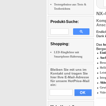
Testergebnisse aus Tests &
Testberichten
NX-
Kompa
Produkt-Suche:
Ansc
Endli
Dank
Shopping:
Das
k
Bergw
LED-Ringlichter mit
Einf
Smartphone-Halterung
Auch
Bess
Hell
Bleiben Sie mit uns im
Leis
Kontakt und tragen Sie
hier Ihre E-Mail-Adresse
Inte
für unsere HotPrice-Mail
Akku
ein:
Gewi
Vide