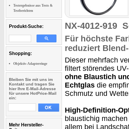
Testergebnisse aus Tests &
Testberichten
NX-4012-919
S
Produkt-Suche:
Für höchste Farb
reduziert Blend-
Shopping:
Dieser mehrfach ver
Objektiv-Adapterringe
filtert störendes UV
ohne Blaustich un
Bleiben Sie mit uns im
Echtglas
die empfin
Kontakt und tragen Sie
hier Ihre E-Mail-Adresse
Schmutz und Wetter
für unsere HotPrice-Mail
ein:
High-Definition-Opt
blaustichig machen 
Mehr Hersteller-
allem bei Landscha