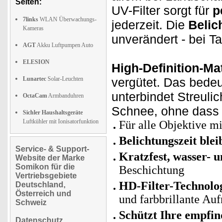
Seiten:
UV-Filter sorgt für
p
7links
WLAN Überwachungs-
jederzeit. Die
Belic
Kameras
unverändert - bei T
AGT
Akku Luftpumpen Auto
ELESION
High-Definition-Mat
Lunartec
Solar-Leuchten
vergütet. Das bedeut
unterbindet Streuli
OctaCam
Armbanduhren
Schnee, ohne dass s
Sichler Haushaltsgeräte
Luftkühler mit Ionisatorfunktion
Für alle Objektive m
Belichtungszeit bleib
Service- & Support-
Kratzfest, wasser- 
Website der Marke
Somikon für die
Beschichtung
Vertriebsgebiete
HD-Filter-Technolo
Deutschland,
Österreich und
und farbbrillante A
Schweiz
Schützt Ihre empfin
Datenschutz