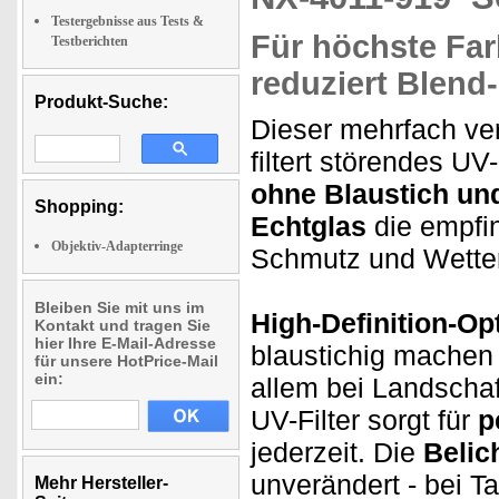
Testergebnisse aus Tests &
Für höchste Farb
Testberichten
reduziert Blend-
Produkt-Suche:
Dieser mehrfach ver
filtert störendes UV
ohne Blaustich un
Shopping:
Echtglas
die empfin
Objektiv-Adapterringe
Schmutz und Wetter
Bleiben Sie mit uns im
High-Definition-Opt
Kontakt und tragen Sie
hier Ihre E-Mail-Adresse
blaustichig machen 
für unsere HotPrice-Mail
ein:
allem bei Landscha
UV-Filter sorgt für
p
jederzeit. Die
Belic
unverändert - bei T
Mehr Hersteller-