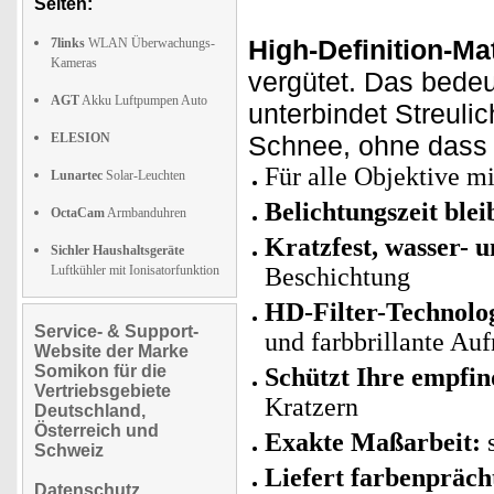
Seiten:
High-Definition-Mat
7links
WLAN Überwachungs-
Kameras
vergütet. Das bedeut
AGT
Akku Luftpumpen Auto
unterbindet Streuli
ELESION
Schnee, ohne dass s
Für alle Objektive m
Lunartec
Solar-Leuchten
Belichtungszeit bleib
OctaCam
Armbanduhren
Kratzfest, wasser- 
Sichler Haushaltsgeräte
Luftkühler mit Ionisatorfunktion
Beschichtung
HD-Filter-Technolo
Service- & Support-
und farbbrillante A
Website der Marke
Somikon für die
Schützt Ihre empfin
Vertriebsgebiete
Kratzern
Deutschland,
Österreich und
Exakte Maßarbeit:
s
Schweiz
Liefert farbenpräch
Datenschutz