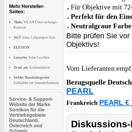
Für Objektive mit 7
Mehr Hersteller-
Seiten:
Perfekt für den Eins
7links
WLAN Überwachungs-
Neutralgraue Farbe
Kameras
Bitte prüfen Sie v
AGT
Akku Luftpumpen Auto
Objektivs!
ELESION
Lunartec
Solar-Leuchten
Vom Lieferanten emp
OctaCam
Armbanduhren
Sichler Haushaltsgeräte
Bezugsquelle
Deutsch
Luftkühler mit Ionisatorfunktion
PEARL
Service- & Support-
PEARL € 
Frankreich
Website der Marke
Somikon für die
Vertriebsgebiete
Deutschland,
Diskussions
Österreich und
Schweiz