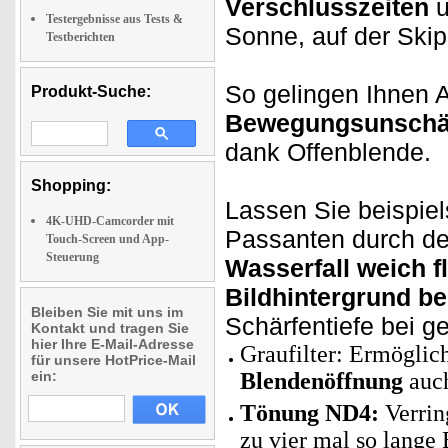
Verschlusszeiten
u
Testergebnisse aus Tests &
Sonne, auf der Skip
Testberichten
So gelingen Ihnen
Produkt-Suche:
Bewegungsunschä
dank Offenblende.
Shopping:
Lassen Sie beispie
4K-UHD-Camcorder mit
Passanten durch de
Touch-Screen und App-
Steuerung
Wasserfall weich f
Bildhintergrund bei
Bleiben Sie mit uns im
Schärfentiefe bei g
Kontakt und tragen Sie
hier Ihre E-Mail-Adresse
Graufilter: Ermöglic
für unsere HotPrice-Mail
ein:
Blendenöffnung
auch
Tönung ND4:
Verrin
zu vier mal so lange