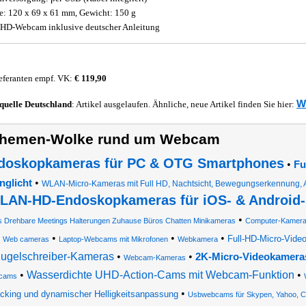
: 120 x 69 x 61 mm, Gewicht: 150 g
-HD-Webcam inklusive deutscher Anleitung
eferanten empf. VK:
€ 119,90
W
quelle
Deutschland
: Artikel ausgelaufen. Ähnliche, neue Artikel finden Sie hier:
hemen-Wolke rund um Webcam
doskopkameras für PC & OTG Smartphones
•
Fu
•
nglicht
WLAN-Micro-Kameras mit Full HD, Nachtsicht, Bewegungserkennung,
LAN-HD-Endoskopkameras für iOS- & Android
•
s Drehbare Meetings Halterungen Zuhause Büros Chatten Minikameras
Computer-Kamer
•
•
•
Full-HD-Micro-Vid
Web cameras
Laptop-Webcams mit Mikrofonen
Webkamera
ugelschreiber-Kameras
•
•
2K-Micro-Videokamera
Webcam-Kameras
•
Wasserdichte UHD-Action-Cams mit Webcam-Funktion
•
cams
•
cking und dynamischer Helligkeitsanpassung
Usbwebcams für Skypen, Yahoo, C