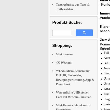
Ideal
-Konfe
Testergebnisse aus Tests &
Testberichten
Immer
Autofo
Produkt-Suche:
Klare
besond
Zum A
Komma 
Shopping:
Schrei
Full
Mini Kamera
Auto
4K-Webcam
Bild
Auto
WLAN-Micro-Kamera mit
Inte
Full HD, Nachtsicht,
Unte
Bewegungserkennung, App &
Unte
Powerbank
Lin
Wasserdichte UHD-Action-
2in
Cam mit Webcam-Funktion
Plug
Syst
Mini-Kamera mit microSD-
Stro
Kartenleser