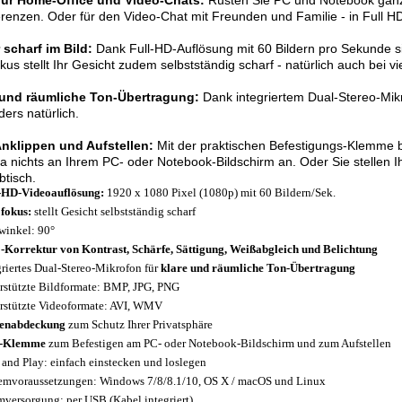
 für Home-Office und Video-Chats:
Rüsten Sie PC und Notebook ganz
renzen. Oder für den Video-Chat mit Freunden und Familie - in Full H
 scharf im Bild:
Dank Full-HD-Auflösung mit 60 Bildern pro Sekunde sin
kus stellt Ihr Gesicht zudem selbstständig scharf - natürlich auch bei 
 und räumliche Ton-Übertragung:
Dank integriertem Dual-Stereo-Mik
ers natürlich.
nklippen und Aufstellen:
Mit der praktischen Befestigungs-Klemme b
nichts an Ihrem PC- oder Notebook-Bildschirm an. Oder Sie stellen 
btisch.
-HD-Videoauflösung:
1920 x 1080 Pixel (1080p) mit 60 Bildern/Sek.
fokus:
stellt Gesicht selbstständig scharf
winkel: 90°
-Korrektur von Kontrast, Schärfe, Sättigung, Weißabgleich und Belichtung
griertes Dual-Stereo-Mikrofon für
klare und räumliche Ton-Übertragung
rstützte Bildformate: BMP, JPG, PNG
rstützte Videoformate: AVI, WMV
senabdeckung
zum Schutz Ihrer Privatsphäre
1-Klemme
zum Befestigen am PC- oder Notebook-Bildschirm und zum Aufstellen
 and Play: einfach einstecken und loslegen
emvoraussetzungen: Windows 7/8/8.1/10, OS X / macOS und Linux
mversorgung: per USB (Kabel integriert)