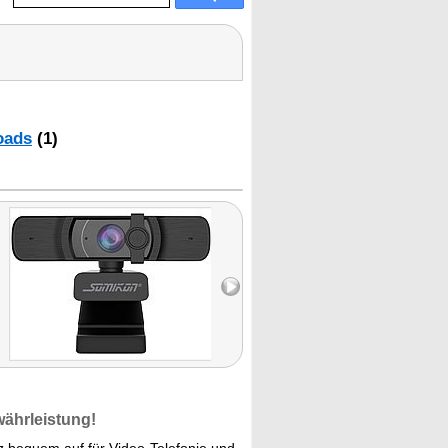
oads
(1)
währleistung!