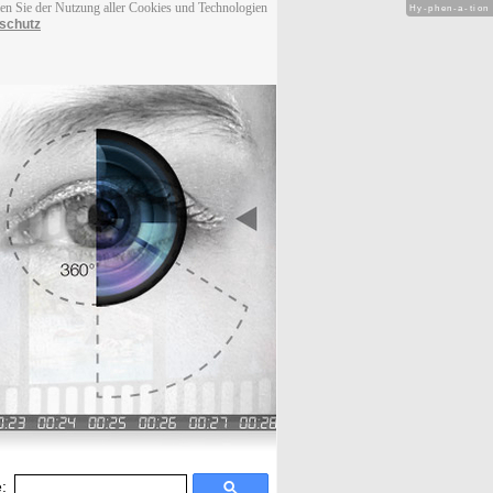
men Sie der Nutzung aller Cookies und Technologien
Hy-phen-a-tion
schutz
: