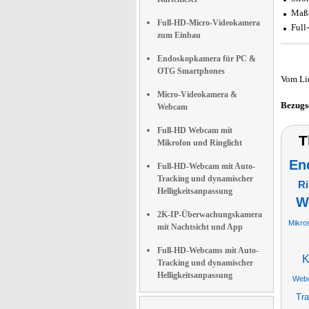
Maße
Full-HD-Micro-Videokamera
Full
zum Einbau
Endoskopkamera für PC &
OTG Smartphones
Vom Li
Micro-Videokamera &
Bezugs
Webcam
Full-HD Webcam mit
T
Mikrofon und Ringlicht
En
Full-HD-Webcam mit Auto-
Tracking und dynamischer
Ri
Helligkeitsanpassung
W
2K-IP-Überwachungskamera
Mikro
mit Nachtsicht und App
Full-HD-Webcams mit Auto-
K
Tracking und dynamischer
Helligkeitsanpassung
Web
Tra