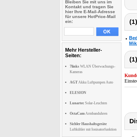
Bleiben Sie mit uns im
Kontakt und tragen Sie
hier Ihre E-Mail-Adresse
für unsere HotPrice-Mail
(1
ein:
Bed
Mik
Mehr Hersteller-
Seiten:
(1
7links
WLAN Überwachungs-
Kameras
Kunde
Einste
AGT
Akku Luftpumpen Auto
ELESION
Lunartec
Solar-Leuchten
OctaCam
Armbanduhren
Di
Sichler Haushaltsgeräte
Luftkühler mit Ionisatorfunktion