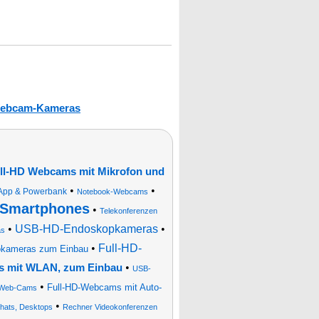
ebcam-Kameras
ll-HD Webcams mit Mikrofon und
•
•
 App & Powerbank
Notebook-Webcams
-Smartphones
•
Telekonferenzen
•
USB-HD-Endoskopkameras
•
as
•
Full-HD-
eokameras zum Einbau
•
s mit WLAN, zum Einbau
USB-
•
Full-HD-Webcams mit Auto-
Web-Cams
•
hats, Desktops
Rechner Videokonferenzen