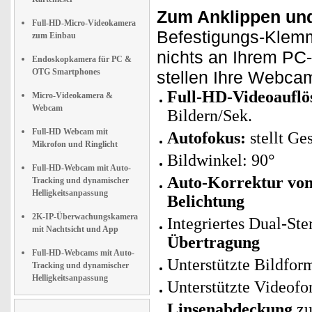
Zum Anklippen und
Full-HD-Micro-Videokamera
Befestigungs-Klem
zum Einbau
nichts an Ihrem PC-
Endoskopkamera für PC &
OTG Smartphones
stellen Ihre Webcam
Full-HD-Videoauflö
Micro-Videokamera &
Webcam
Bildern/Sek.
Full-HD Webcam mit
Autofokus:
stellt Ges
Mikrofon und Ringlicht
Bildwinkel: 90°
Full-HD-Webcam mit Auto-
Auto-Korrektur von 
Tracking und dynamischer
Helligkeitsanpassung
Belichtung
2K-IP-Überwachungskamera
Integriertes Dual-St
mit Nachtsicht und App
Übertragung
Full-HD-Webcams mit Auto-
Unterstützte Bildfo
Tracking und dynamischer
Helligkeitsanpassung
Unterstützte Videof
Linsenabdeckung
zu