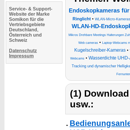
Service- & Support-
Endoskopkameras fü
Website der Marke
•
Ringlicht
Somikon für die
WLAN-Micro-Kameras 
Vertriebsgebiete
WLAN-HD-Endoskopka
Deutschland,
Österreich und
Mikros Drehbare Meetings Halterungen Zu
Schweiz
•
Web cameras
Laptop-Webcams mi
Kugelschreiber-Kameras
•
Datenschutz
Impressum
•
Wasserdichte UHD-
Webcams
Tracking und dynamischer Helligk
Fernunter
(1) Download
usw.:
Bedienungsanle