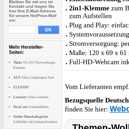
Bleiben Sie mit uns im
Kontakt und tragen Sie
2in1-Klemme
zum Be
hier Ihre E-Mail-Adresse
zum Aufstellen
für unsere HotPrice-Mail
ein:
Plug and Play: einfa
Systemvoraussetzung
Stromversorgung: per
Mehr Hersteller-
Maße: 120 x 69 x 61
Seiten:
Full-HD-Webcam inkl
7links
WLAN Überwachungs-
Kameras
AGT
Akku Luftpumpen Auto
Vom Lieferanten emp
ELESION
Lunartec
Solar-Leuchten
Bezugsquelle
Deutsch
Web
OctaCam
Armbanduhren
finden Sie hier:
Sichler Haushaltsgeräte
Luftkühler mit Ionisatorfunktion
Themen-Wol