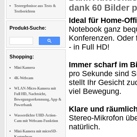
dank 60 Bilder 
Testergebnisse aus Tests &
Testberichten
Ideal für Home-Off
Notebook ganz bequ
Produkt-Suche:
Konferenzen. Oder 
- in Full HD!
Shopping:
Immer scharf im Bi
Mini Kamera
pro Sekunde sind Si
4K-Webcam
stellt Ihr Gesicht z
WLAN-Micro-Kamera mit
viel Bewegung.
Full HD, Nachtsicht,
Bewegungserkennung, App &
Powerbank
Klare und räumlic
Wasserdichte UHD-Action-
Stereo-Mikrofon üb
Cam mit Webcam-Funktion
natürlich.
Mini-Kamera mit microSD-
Kartenleser